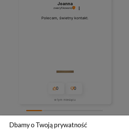
Joanna
zweryfikowano
Polecam, świetny kontakt.
0
0
w tym miesiącu
zebranych i zweryfikowanych przez
Dbamy o Twoją prywatność