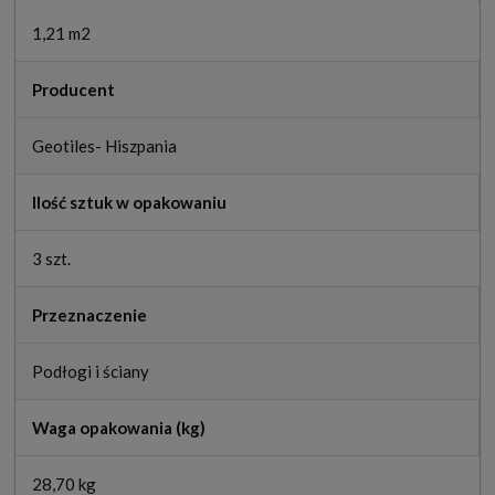
1,21 m2
Producent
Geotiles- Hiszpania
Ilość sztuk w opakowaniu
3 szt.
Przeznaczenie
Podłogi i ściany
Waga opakowania (kg)
28,70 kg