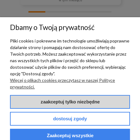
zebranych i zweryfikowanych przez
Dbamy o Twoją prywatność
Pliki cookies i pokrewne im technologie umożliwiają poprawne
działanie strony i pomagają nam dostosować ofertę do
TERRADECO
Twoich potrzeb. Możesz zaakceptować wykorzystanie przez
nas wszystkich tych plików i przejść do sklepu lub
BAZA WIEDZY
dostosować użycie plików do swoich preferencji, wybierając
opcję "Dostosuj zgody".
Więcej o plikach cookies przeczytasz w naszej Polityce
PŁATNOŚCI I DOSTAWA
prywatności.
POMOC
zaakceptuj tylko niezbędne
dostosuj zgody
Zaakceptuj wszystkie
© 2017 - 2025 | terradeco.com.pl
code and analytics: terradeco
software:
shoper.pl