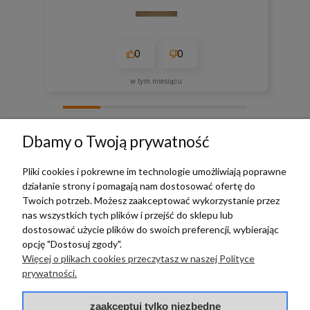
0
0
w tym miesiącu
zebranych i zweryfikowanych przez
Dbamy o Twoją prywatność
Pliki cookies i pokrewne im technologie umożliwiają poprawne
działanie strony i pomagają nam dostosować ofertę do
TERRADECO
Twoich potrzeb. Możesz zaakceptować wykorzystanie przez
nas wszystkich tych plików i przejść do sklepu lub
BAZA WIEDZY
dostosować użycie plików do swoich preferencji, wybierając
opcję "Dostosuj zgody".
Więcej o plikach cookies przeczytasz w naszej Polityce
PŁATNOŚCI I DOSTAWA
prywatności.
POMOC
zaakceptuj tylko niezbędne