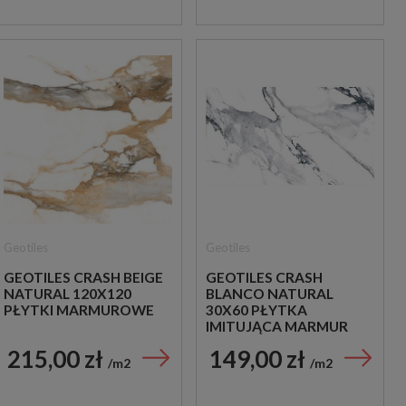
Geotiles
Geotiles
GEOTILES CRASH BEIGE
GEOTILES CRASH
NATURAL 120X120
BLANCO NATURAL
PŁYTKI MARMUROWE
30X60 PŁYTKA
IMITUJĄCA MARMUR
215,00 zł
149,00 zł
m2
m2