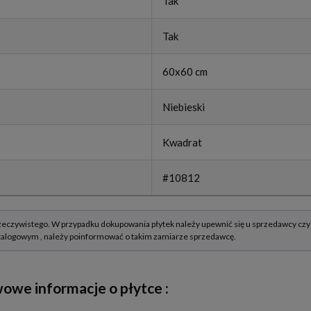
Tak
Tak
60x60 cm
Niebieski
Kwadrat
#10812
owe informacje o płytce :