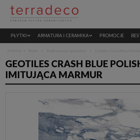
PŁYTKI
ARMATURA I CERAMIKA
PROMOCJE
BES
»
»
»
Jesteś w:
Płytki
Płytki marmuropodobne
Geotiles Crash Blue Polish
GEOTILES CRASH BLUE POLI
IMITUJĄCA MARMUR