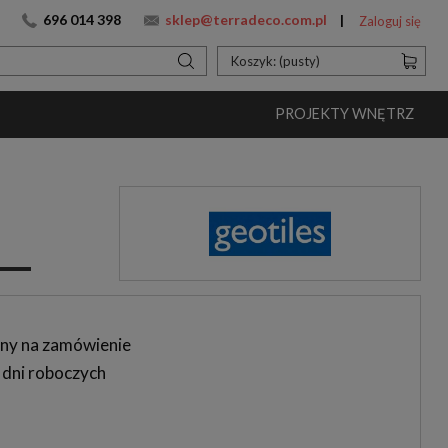
696 014 398
sklep@terradeco.com.pl
Zaloguj się
Koszyk:
(pusty)
PROJEKTY WNĘTRZ
ny na zamówienie
 dni roboczych