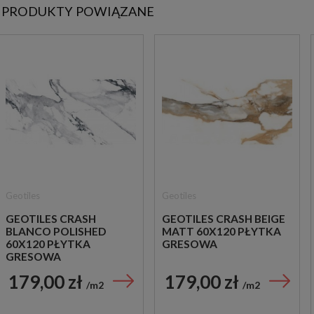
PRODUKTY POWIĄZANE
Geotiles
Geotiles
GEOTILES CRASH
GEOTILES CRASH BEIGE
BLANCO POLISHED
MATT 60X120 PŁYTKA
60X120 PŁYTKA
GRESOWA
GRESOWA
179,00 zł
179,00 zł
m2
m2