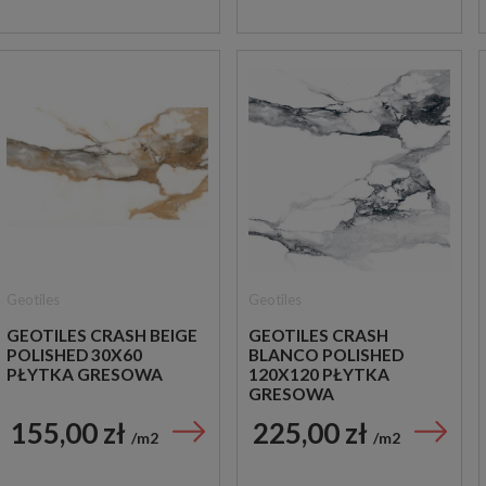
Geotiles
Geotiles
GEOTILES CRASH BEIGE
GEOTILES CRASH
POLISHED 30X60
BLANCO POLISHED
PŁYTKA GRESOWA
120X120 PŁYTKA
GRESOWA
155,00 zł
225,00 zł
m2
m2