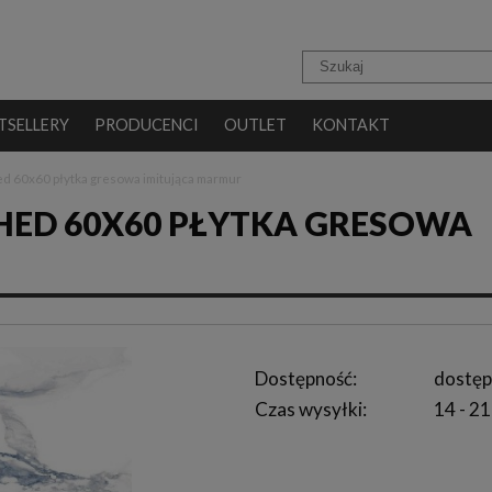
TSELLERY
PRODUCENCI
OUTLET
KONTAKT
ed 60x60 płytka gresowa imitująca marmur
SHED 60X60 PŁYTKA GRESOWA
Dostępność:
dostęp
Czas wysyłki:
14 - 21