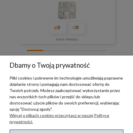
0
0
w tym miesiącu
zebranych i zweryfikowanych przez
Dbamy o Twoją prywatność
Pliki cookies i pokrewne im technologie umożliwiają poprawne
działanie strony i pomagają nam dostosować ofertę do
TERRADECO
Twoich potrzeb. Możesz zaakceptować wykorzystanie przez
nas wszystkich tych plików i przejść do sklepu lub
BAZA WIEDZY
dostosować użycie plików do swoich preferencji, wybierając
opcję "Dostosuj zgody".
Więcej o plikach cookies przeczytasz w naszej Polityce
PŁATNOŚCI I DOSTAWA
prywatności.
POMOC