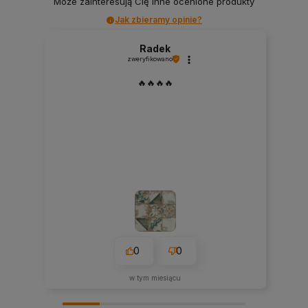
Może zainteresują Cię inne ocenione produkty
Jak zbieramy opinie?
Radek
zweryfikowano
🔥🔥🔥🔥
0
0
w tym miesiącu