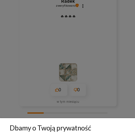
Radek
zweryfikowano
🔥🔥🔥🔥
0
0
w tym miesiącu
zebranych i zweryfikowanych przez
Dbamy o Twoją prywatność