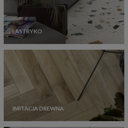
staje się nie tylko wydajne, ale także komfortowe w
użytkowaniu. Płytki są również odporne na wysoką
temperaturę, co zapewnia bezpieczeństwo oraz trwałość
systemu. Warto zatem rozważyć takie rozwiązanie przy
planowaniu ogrzewania podłogowego.
LASTRYKO
IMITACJA DREWNA