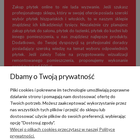
Zakup płytek online to nie lada wyzwanie. Jeśli szukasz
profesjonalnego sklepu, który w swojej ofercie posiada szeroki
wybór płytek hiszpańskich i włoskich, to w naszym sklepie
znajdziesz ich kilkadziesiąt tysięcy. Niezależnie czy planujesz
zakup płytek do salonu, płytek do łazienki, płytek do kuchni lub
innego pomieszczenia, u nas znajdziesz najlepsze produkty.
Dodatkowo, do Twojej dyspozycji są profesjonalni doradcy
posiadający szeroką wiedzę na temat wyboru odpowiednich
płytek. Jeśli zależy Tobie na przygotowaniu wizualizacji
remontowanego pomieszczenia, proponujemy wykonanie
projektu już od 500 zł.
Dbamy o Twoją prywatność
Pliki cookies i pokrewne im technologie umożliwiają poprawne
działanie strony i pomagają nam dostosować ofertę do
TERRADECO
Twoich potrzeb. Możesz zaakceptować wykorzystanie przez
nas wszystkich tych plików i przejść do sklepu lub
BAZA WIEDZY
dostosować użycie plików do swoich preferencji, wybierając
opcję "Dostosuj zgody".
Więcej o plikach cookies przeczytasz w naszej Polityce
PŁATNOŚCI I DOSTAWA
prywatności.