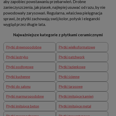
aby zapobiec powstawaniu przebarwień. Drobne
zanieczyszczenia, jak piasek, najlepiej usuwać od razu, by nie
powodowały zarysowań. Regularna, właściwa pielęgnacja
sprawi, że płytki zachowają swój kolor, połysk i elegancki
wygląd przez długie lata.
Najważniejsze kategorie z płytkami ceramicznymi
Płytki drewnopodobne
Płytki wielkoformatowe
Płytki lastryko
Płytki patchwork
Płytki podłogowe
Płytki łazienkowe
Płytki kuchenne
Płytki ścienne
Płytki do salonu
Płytki tarasowe
Płytki marmuropodobne
Płytki imitujące kamień
Płytki imitujące beton
Płytki imitujące metal
Płytki mrozoodporne
Płytki trawertynowe