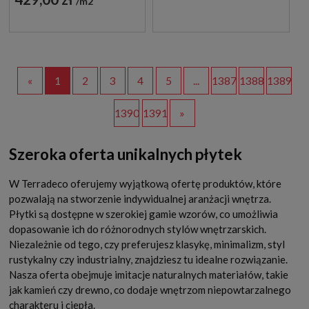
m2
«
1
2
3
4
5
...
1387
1388
1389
1390
1391
»
Szeroka oferta unikalnych płytek
W Terradeco oferujemy wyjątkową ofertę produktów, które
pozwalają na stworzenie indywidualnej aranżacji wnętrza.
Płytki są dostępne w szerokiej gamie wzorów, co umożliwia
dopasowanie ich do różnorodnych stylów wnętrzarskich.
Niezależnie od tego, czy preferujesz klasykę, minimalizm, styl
rustykalny czy industrialny, znajdziesz tu idealne rozwiązanie.
Nasza oferta obejmuje imitacje naturalnych materiałów, takie
jak kamień czy drewno, co dodaje wnętrzom niepowtarzalnego
charakteru i ciepła.