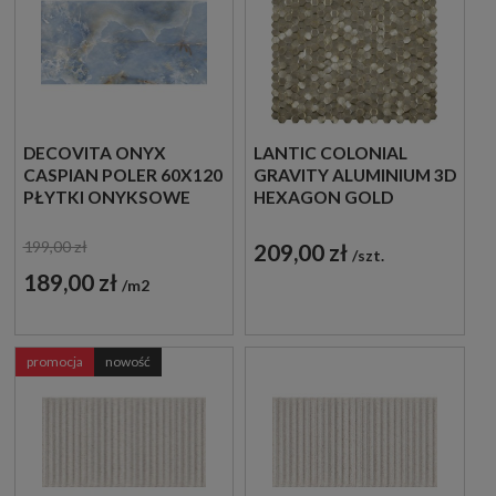
DECOVITA ONYX
LANTIC COLONIAL
CASPIAN POLER 60X120
GRAVITY ALUMINIUM 3D
PŁYTKI ONYKSOWE
HEXAGON GOLD
30,7X30,1 100240896
MOZAIKA METALOWA
199,00 zł
209,00 zł
szt.
SZCZOTKOWANA
189,00 zł
m2
promocja
nowość