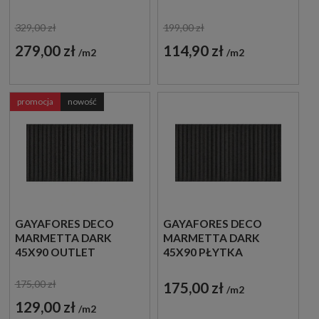
MARMUROWE
PŁYTKI
GRESOWE
DREWNOPODOBNE
329,00 zł
199,00 zł
279,00 zł
114,90 zł
m2
m2
promocja
nowość
GAYAFORES DECO
GAYAFORES DECO
MARMETTA DARK
MARMETTA DARK
45X90 OUTLET
45X90 PŁYTKA
DEKORACYJNA
175,00 zł
175,00 zł
m2
129,00 zł
m2