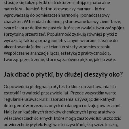
stosuje się także płytki o strukturze imitującej naturalne
materiały – kamień, beton, drewno czy marmur – które
wprowadzają do pomieszczeń harmonię i ponadczasowy
charakter. W trendach dominują stonowane barwy ziemi, beże,
szarości oraz delikatne pastele, które pozwalają tworzyć spójną
i przytulną przestrzeń. Popularność zyskują również płytki z
wyrazistą fakturą oraz geometrycznymi wzorami, idealne do
akcentowania jednej ze ścian lub strefy w pomieszczeniu.
Współczesne aranżacje łączą estetykę z praktycznością,
tworząc przestrzenie, które są zarówno piękne, jak i trwałe.
Jak dbać o płytki, by dłużej cieszyły oko?
Odpowiednia pielęgnacja płytek to klucz do zachowania ich
estetyki i trwałości przez wiele lat. Przede wszystkim warto
regularnie usuwać kurz i zabrudzenia, używając delikatnych
detergentów przeznaczonych do danego rodzaju powierzchni.
Należy unikać silnych środków chemicznych i preparatów o
właściwościach ściernych, które mogą zmatowić lub uszkodzić
powierzchnię płytek. Fugi warto czyścić miękką szczoteczką,