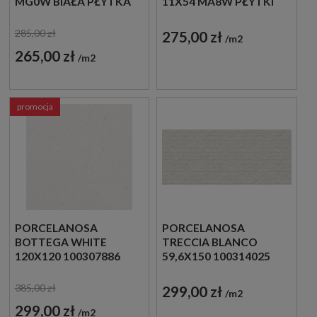
MG0W BIAŁA PŁYTKA
11X54 MA8W PŁYTKI
IMITUJĄCA KAMIEŃ
DREWNOPODOBNE
285,00 zł
275,00 zł
m2
265,00 zł
m2
promocja
PORCELANOSA
PORCELANOSA
BOTTEGA WHITE
TRECCIA BLANCO
120X120 100307886
59,6X150 100314025
PŁYTKA GRESOWA
PŁYTKI ŚCIENNE
385,00 zł
299,00 zł
m2
299,00 zł
m2