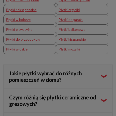
Płytki heksagonalne
Płytki cegiełki
Płytki w kolorze
Płytki do garażu
Płytki elewacyjne
Płytki balkonowe
Płytki do przedpokoju
Płytki hiszpańskie
Płytki włoskie
Płytki mozaiki
Jakie płytki wybrać do różnych
pomieszczeń w domu?
Wybór odpowiednich płytek do pomieszczeń w domu ma
Czym różnią się płytki ceramiczne od
ogromne znaczenie dla estetyki i funkcjonalności wnętrz.
gresowych?
W kuchni szczególnie ważne są płytki odporne na plamy i
łatwe do czyszczenia, co ułatwia utrzymanie higieny. W