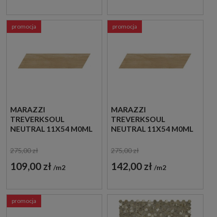
promocja
promocja
MARAZZI
MARAZZI
TREVERKSOUL
TREVERKSOUL
NEUTRAL 11X54 M0ML
NEUTRAL 11X54 M0ML
OUTLET
PŁYTKI
DREWNOPODOBNE
275,00 zł
275,00 zł
JODEŁKA
109,00 zł
142,00 zł
m2
m2
promocja