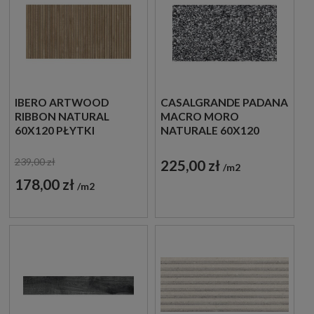
IBERO ARTWOOD
CASALGRANDE PADANA
RIBBON NATURAL
MACRO MORO
60X120 PŁYTKI
NATURALE 60X120
DREWNOPODOBNE
PŁYTKI GRESOWE
IMITUJĄCE LAMELE
IMITUJĄCE LASTRYKO
239,00 zł
225,00 zł
m2
178,00 zł
m2