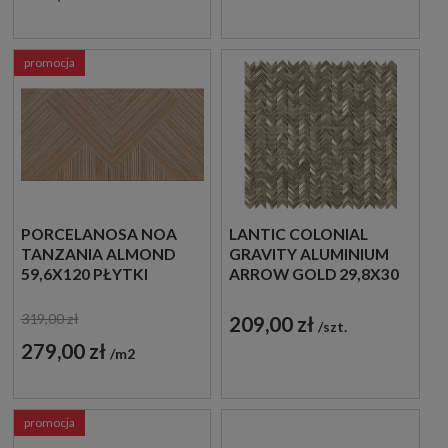
promocja
PORCELANOSA NOA
LANTIC COLONIAL
TANZANIA ALMOND
GRAVITY ALUMINIUM
59,6X120 PŁYTKI
ARROW GOLD 29,8X30
ŚCIENNE IMITUJĄCE
100200502 MOZAIKA
DREWNO
DEKORACYJNA
319,00 zł
209,00 zł
szt.
ŚCIENNA
279,00 zł
m2
promocja