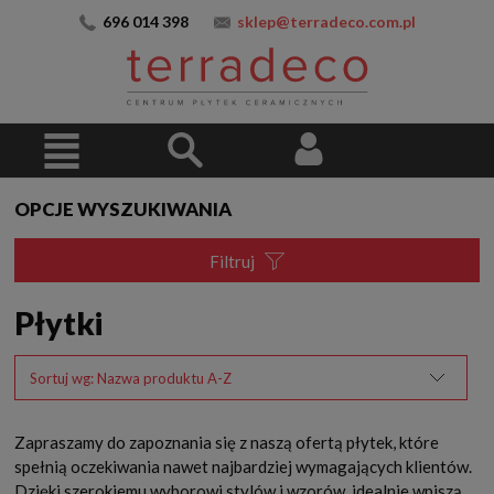
696 014 398
sklep@terradeco.com.pl
OPCJE WYSZUKIWANIA
Filtruj
Płytki
Sortuj wg:
Nazwa produktu A-Z
Zapraszamy do zapoznania się z naszą ofertą płytek, które
spełnią oczekiwania nawet najbardziej wymagających klientów.
Dzięki szerokiemu wyborowi stylów i wzorów, idealnie wpiszą