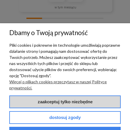
w tym miesiącu
zebranych i zweryfikowanych przez
Dbamy o Twoją prywatność
Pliki cookies i pokrewne im technologie umożliwiają poprawne
działanie strony i pomagają nam dostosować ofertę do
TERRADECO
Twoich potrzeb. Możesz zaakceptować wykorzystanie przez
nas wszystkich tych plików i przejść do sklepu lub
BAZA WIEDZY
dostosować użycie plików do swoich preferencji, wybierając
opcję "Dostosuj zgody".
Więcej o plikach cookies przeczytasz w naszej Polityce
PŁATNOŚCI I DOSTAWA
prywatności.
POMOC
zaakceptuj tylko niezbędne
dostosuj zgody