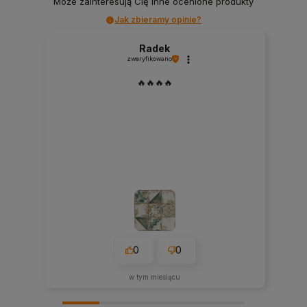
Może zainteresują Cię inne ocenione produkty
Jak zbieramy opinie?
Radek
zweryfikowano
🔥🔥🔥🔥
0
0
w tym miesiącu