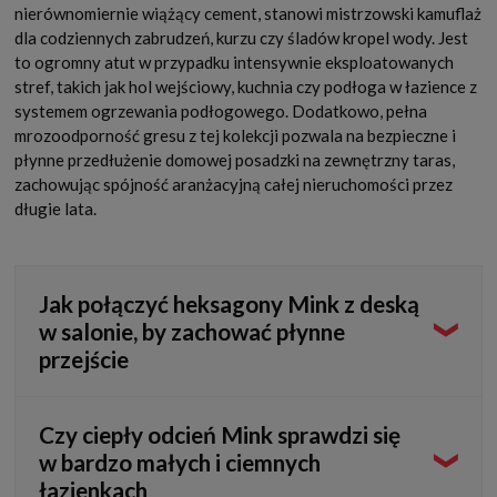
nierównomiernie wiążący cement, stanowi mistrzowski kamuflaż
dla codziennych zabrudzeń, kurzu czy śladów kropel wody. Jest
to ogromny atut w przypadku intensywnie eksploatowanych
stref, takich jak hol wejściowy, kuchnia czy podłoga w łazience z
systemem ogrzewania podłogowego. Dodatkowo, pełna
mrozoodporność gresu z tej kolekcji pozwala na bezpieczne i
płynne przedłużenie domowej posadzki na zewnętrzny taras,
zachowując spójność aranżacyjną całej nieruchomości przez
długie lata.
Jak połączyć heksagony Mink z deską
w salonie, by zachować płynne
przejście
Zamiast stosować szerokie, maskujące listwy przejściowe,
Czy ciepły odcień Mink sprawdzi się
które brutalnie przecinają geometryczny wzór, płytki
w bardzo małych i ciemnych
najlepiej połączyć "na styk" z odpowiednio dociętą deską.
łazienkach
Powstałą, około 3-milimetrową dylatację wypełnia się