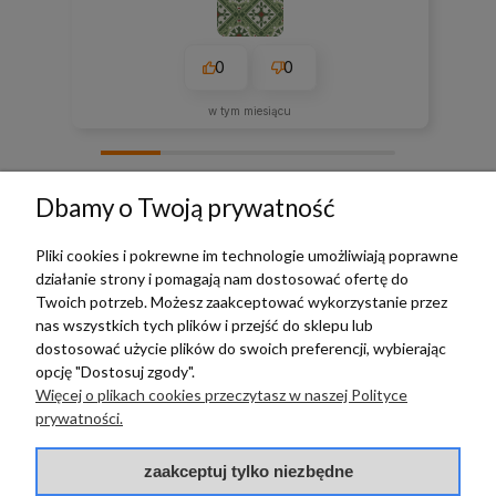
0
0
w tym miesiącu
zebranych i zweryfikowanych przez
Dbamy o Twoją prywatność
Pliki cookies i pokrewne im technologie umożliwiają poprawne
działanie strony i pomagają nam dostosować ofertę do
TERRADECO
Twoich potrzeb. Możesz zaakceptować wykorzystanie przez
nas wszystkich tych plików i przejść do sklepu lub
BAZA WIEDZY
dostosować użycie plików do swoich preferencji, wybierając
opcję "Dostosuj zgody".
Więcej o plikach cookies przeczytasz w naszej Polityce
PŁATNOŚCI I DOSTAWA
prywatności.
POMOC
zaakceptuj tylko niezbędne