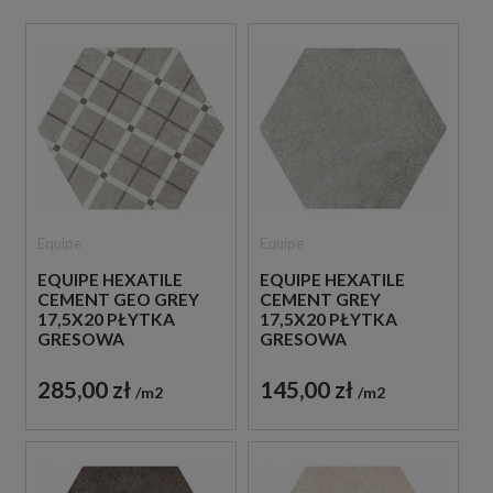
antypoślizgowość podłogi, co podnosi bezpieczeństwo
użytkowania prysznica. Ze względu na stały kontakt z
wodą i kosmetykami, w tej strefie rekomendujemy
zastosowanie trwałej fugi epoksydowej.
Equipe
Equipe
EQUIPE HEXATILE
EQUIPE HEXATILE
CEMENT GEO GREY
CEMENT GREY
17,5X20 PŁYTKA
17,5X20 PŁYTKA
GRESOWA
GRESOWA
285,00 zł
145,00 zł
m2
m2