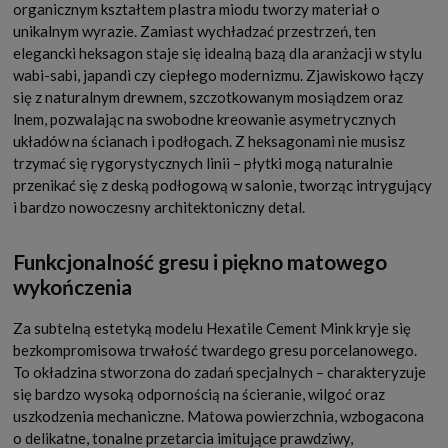
organicznym kształtem plastra miodu tworzy materiał o
unikalnym wyrazie. Zamiast wychładzać przestrzeń, ten
elegancki heksagon staje się idealną bazą dla aranżacji w stylu
wabi-sabi, japandi czy ciepłego modernizmu. Zjawiskowo łączy
się z naturalnym drewnem, szczotkowanym mosiądzem oraz
lnem, pozwalając na swobodne kreowanie asymetrycznych
układów na ścianach i podłogach. Z heksagonami nie musisz
trzymać się rygorystycznych linii – płytki mogą naturalnie
przenikać się z deską podłogową w salonie, tworząc intrygujący
i bardzo nowoczesny architektoniczny detal.
Funkcjonalność gresu i piękno matowego
wykończenia
Za subtelną estetyką modelu Hexatile Cement Mink kryje się
bezkompromisowa trwałość twardego gresu porcelanowego.
To okładzina stworzona do zadań specjalnych – charakteryzuje
się bardzo wysoką odpornością na ścieranie, wilgoć oraz
uszkodzenia mechaniczne. Matowa powierzchnia, wzbogacona
o delikatne, tonalne przetarcia imitujące prawdziwy,