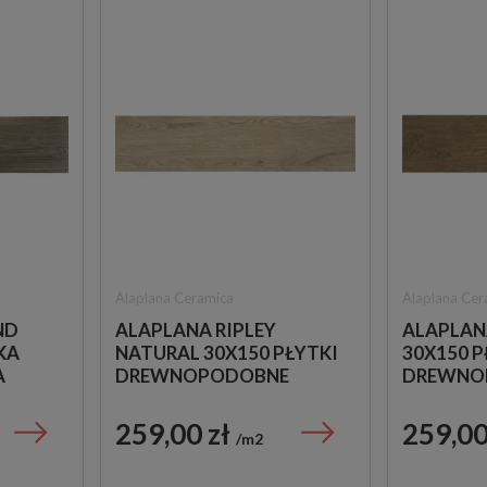
Alaplana Ceramica
Alaplana Cer
ND
ALAPLANA RIPLEY
ALAPLANA
KA
NATURAL 30X150 PŁYTKI
30X150 
A
DREWNOPODOBNE
DREWNO
259,00 zł
259,00
m2