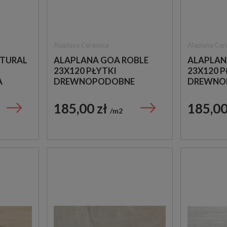
Alaplana Ceramica
Alaplana Cer
ATURAL
ALAPLANA GOA ROBLE
ALAPLAN
23X120 PŁYTKI
23X120 
A
DREWNOPODOBNE
DREWNO
185,00 zł
185,00
m2