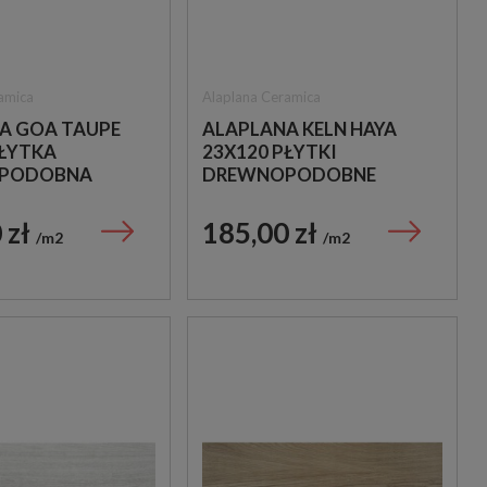
amica
Alaplana Ceramica
A GOA TAUPE
ALAPLANA KELN HAYA
PŁYTKA
23X120 PŁYTKI
PODOBNA
DREWNOPODOBNE
 zł
185,00 zł
m2
m2