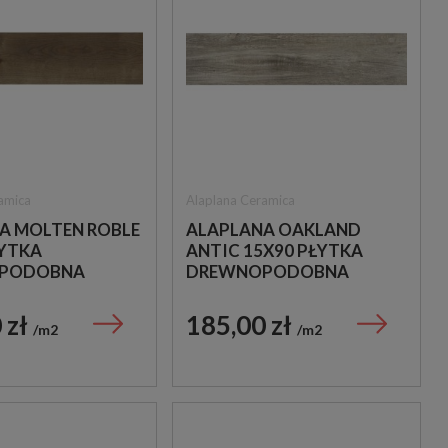
Porcelanosa
Peronda
-B
PORCELANOSA
PERONDA/HARMON
BOTTEGA WHITE 45X120
TANGER PLAIN 12,3X
100239817 PŁYTKA
PŁYTKI GRESOWE
amica
Alaplana Ceramica
ŚCIENNA
PODŁOGOWE
A MOLTEN ROBLE
ALAPLANA OAKLAND
289,00 zł
285,00 zł
ŁYTKA
ANTIC 15X90 PŁYTKA
239,00 zł
235,00 zł
m2
m2
PODOBNA
DREWNOPODOBNA
 zł
185,00 zł
m2
m2