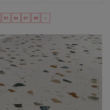
85
86
87
88
»