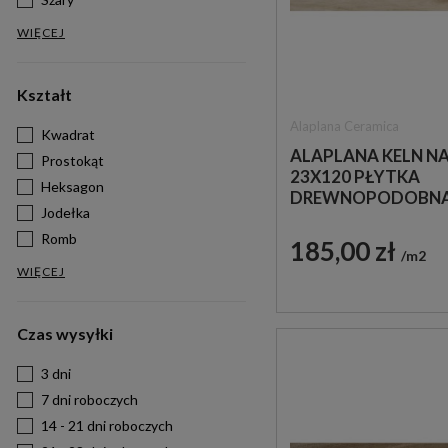
WIĘCEJ
Kształt
Alaplana Ceramica
Kwadrat
ALAPLANA KELN N
Prostokąt
23X120 PŁYTKA
Heksagon
DREWNOPODOBN
Jodełka
Romb
185,00 zł
m2
WIĘCEJ
Czas wysyłki
3 dni
7 dni roboczych
14 - 21 dni roboczych