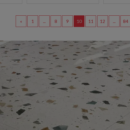
«
1
...
8
9
10
11
12
...
84