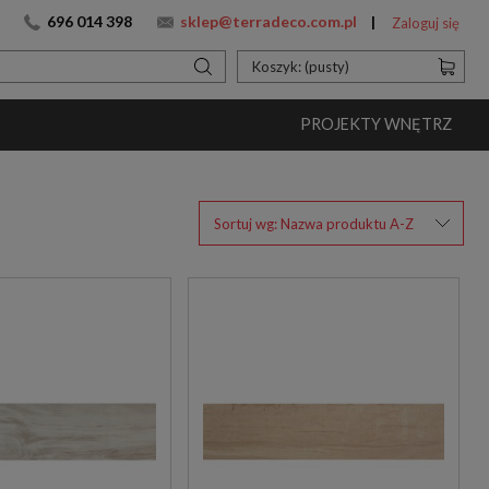
696 014 398
sklep@terradeco.com.pl
Zaloguj się
Koszyk:
(pusty)
PROJEKTY WNĘTRZ
Sortuj wg:
Nazwa produktu A-Z