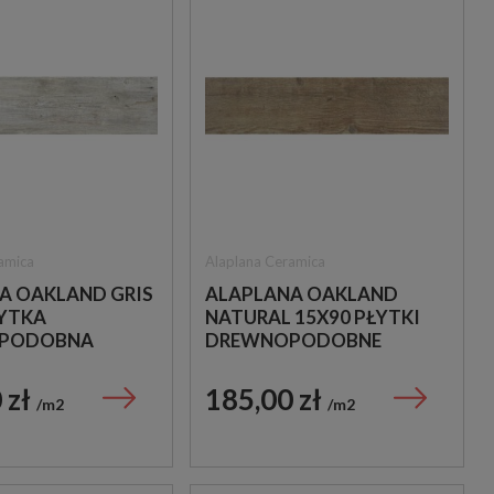
amica
Alaplana Ceramica
A OAKLAND GRIS
ALAPLANA OAKLAND
ŁYTKA
NATURAL 15X90 PŁYTKI
PODOBNA
DREWNOPODOBNE
 zł
185,00 zł
m2
m2