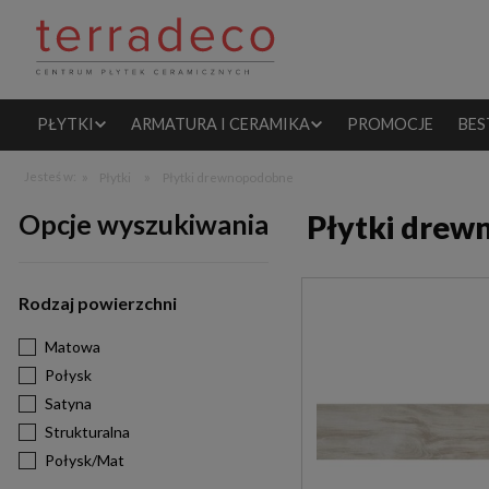
PŁYTKI
ARMATURA I CERAMIKA
PROMOCJE
BES
»
»
Jesteś w:
Płytki
Płytki drewnopodobne
Opcje wyszukiwania
Płytki drew
Rodzaj powierzchni
Matowa
Połysk
Satyna
Strukturalna
Połysk/Mat