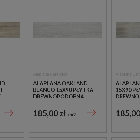
Alaplana Ceramica
Alaplana Cer
ND
ALAPLANA OAKLAND
ALAPLAN
I
BLANCO 15X90 PŁYTKA
15X90 P
E
DREWNOPODOBNA
DREWNO
185,00 zł
185,00
m2