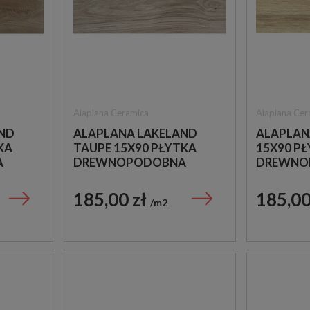
Alaplana Ceramica
Alaplana Cer
ND
ALAPLANA LAKELAND
ALAPLAN
KA
TAUPE 15X90 PŁYTKA
15X90 PŁ
A
DREWNOPODOBNA
DREWNO
185,00 zł
185,00
m2