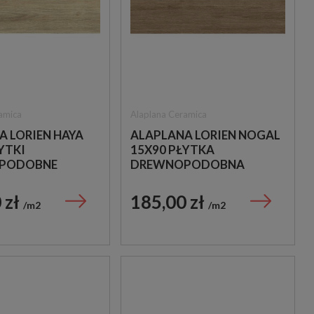
amica
Alaplana Ceramica
A LORIEN HAYA
ALAPLANA LORIEN NOGAL
YTKI
15X90 PŁYTKA
PODOBNE
DREWNOPODOBNA
 zł
185,00 zł
m2
m2