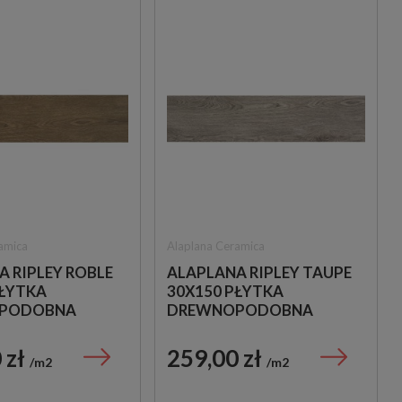
amica
Alaplana Ceramica
 RIPLEY ROBLE
ALAPLANA RIPLEY TAUPE
PŁYTKA
30X150 PŁYTKA
PODOBNA
DREWNOPODOBNA
 zł
259,00 zł
m2
m2