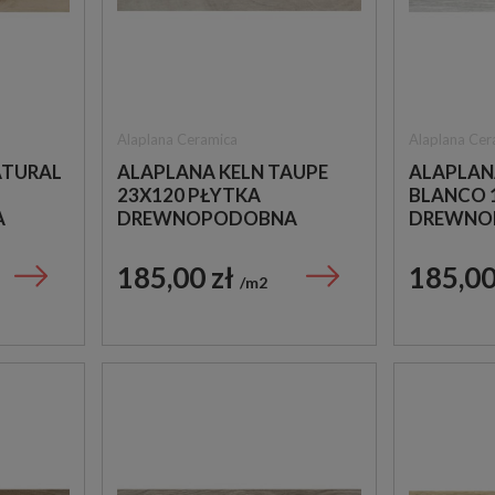
Alaplana Ceramica
Alaplana Cer
ATURAL
ALAPLANA KELN TAUPE
ALAPLAN
23X120 PŁYTKA
BLANCO 
A
DREWNOPODOBNA
DREWNO
185,00 zł
185,00
m2