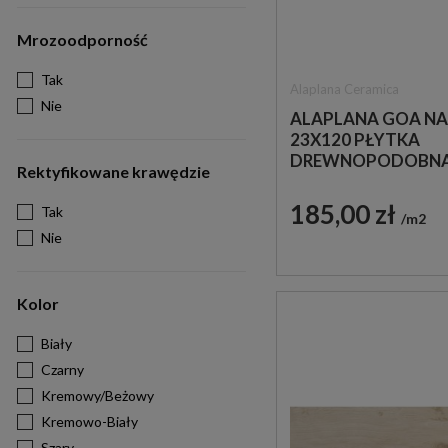
Mrozoodporność
Tak
Alaplana Ceramica
Nie
ALAPLANA GOA N
23X120 PŁYTKA
DREWNOPODOBN
Rektyfikowane krawędzie
185,00 zł
Tak
m2
Nie
Kolor
Biały
Czarny
Kremowy/Beżowy
Kremowo-Biały
Szary