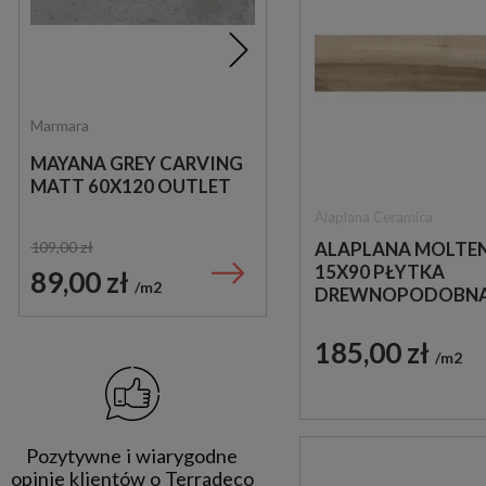
Marmara
Saloni
MAYANA GREY CARVING
SALONI BYBLOS ARENA
MATT 60X120 OUTLET
90X90 HXP230 PŁYTKA
GRESOWA
Alaplana Ceramica
ALAPLANA MOLTEN
109,00 zł
209,00 zł
15X90 PŁYTKA
89,00 zł
125,00 zł
m2
m2
DREWNOPODOBN
185,00 zł
m2
Pozytywne i wiarygodne
opinie klientów o Terradeco