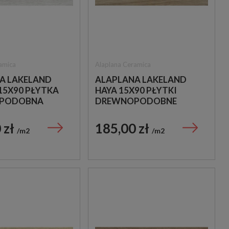
amica
Alaplana Ceramica
A LAKELAND
ALAPLANA LAKELAND
15X90 PŁYTKA
HAYA 15X90 PŁYTKI
PODOBNA
DREWNOPODOBNE
 zł
185,00 zł
m2
m2