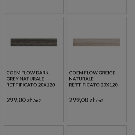
COEM FLOW DARK
COEM FLOW GREIGE
GREY NATURALE
NATURALE
RETTIFICATO 20X120
RETTIFICATO 20X120
SK217R PŁYTKI
SK210R PŁYTKI
GRESOWE IMITUJĄCE
GRESOWE IMITUJĄCE
299,00 zł
299,00 zł
m2
m2
MARMUR
MARMUR