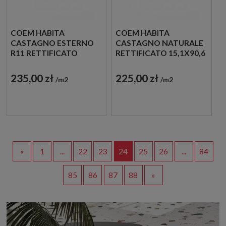
COEM HABITA
COEM HABITA
CASTAGNO ESTERNO
CASTAGNO NATURALE
R11 RETTIFICATO
RETTIFICATO 15,1X90,6
15,1X90,6 HA192ER
HA192R PŁYTKI
PŁYTKI
DREWNOPODOBNE
235,00 zł
225,00 zł
m2
m2
DREWNOPODOBNE
«
1
...
22
23
24
25
26
...
84
85
86
87
88
»