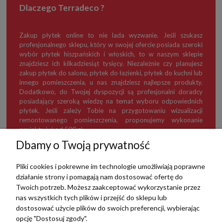
Dlaczego Terradeco ?
Zakup płytek online to nie lada wyzwanie. Jeśli szukasz
profesjonalnego sklepu, który w swojej ofercie posiada szeroki
wybór płytek hiszpańskich i włoskich, to w naszym sklepie
znajdziesz ich kilkadziesiąt tysięcy. Niezależnie czy planujesz
zakup płytek do salonu, płytek do łazienki, płytek do kuchni lub
innego pomieszczenia, u nas znajdziesz najlepsze produkty.
Dodatkowo, do Twojej dyspozycji są profesjonalni doradcy
posiadający szeroką wiedzę na temat wyboru odpowiednich
płytek. Jeśli zależy Tobie na przygotowaniu wizualizacji
remontowanego pomieszczenia, proponujemy wykonanie
projektu już od 500 zł.
Dbamy o Twoją prywatność
Pliki cookies i pokrewne im technologie umożliwiają poprawne
działanie strony i pomagają nam dostosować ofertę do
TERRADECO
Twoich potrzeb. Możesz zaakceptować wykorzystanie przez
nas wszystkich tych plików i przejść do sklepu lub
BAZA WIEDZY
dostosować użycie plików do swoich preferencji, wybierając
opcję "Dostosuj zgody".