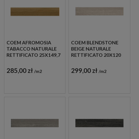
COEM AFROMOSIA
COEM BLENDSTONE
TABACCO NATURALE
BEIGE NATURALE
RETTIFICATO 25X149,7
RETTIFICATO 20X120
AF218R PŁYTKI
BL212R PŁYTKI
GRESOWE
GRESOWE KAMIENNE
285,00 zł
299,00 zł
m2
m2
DREWNOPODOBNE