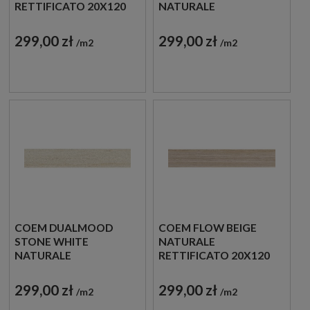
RETTIFICATO 20X120
NATURALE
VAS210R PŁYTKI
RETTIFICATO 20X120
GRESOWE KAMIENNE
VAS213R PŁYTKI
299,00 zł
299,00 zł
m2
m2
GRESOWE KAMIENNE
COEM DUALMOOD
COEM FLOW BEIGE
STONE WHITE
NATURALE
NATURALE
RETTIFICATO 20X120
RETTIFICATO 20X120
SK212R PŁYTKI
VAS211R PŁYTKI
GRESOWE IMITUJĄCE
299,00 zł
299,00 zł
m2
m2
GRESOWE KAMIENNE
MARMUR