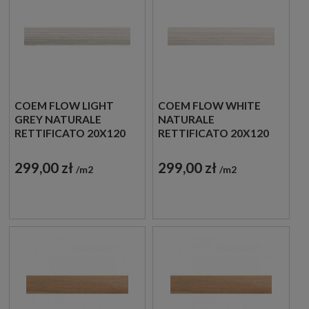
COEM FLOW LIGHT
COEM FLOW WHITE
GREY NATURALE
NATURALE
RETTIFICATO 20X120
RETTIFICATO 20X120
SK213R PŁYTKI
SK211R PŁYTKI
GRESOWE IMITUJĄCE
GRESOWE IMITUJĄCE
299,00 zł
299,00 zł
m2
m2
MARMUR
MARMUR