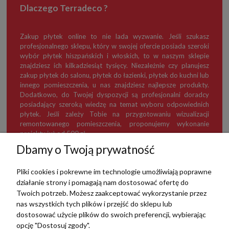
Dlaczego Terradeco ?
Zakup płytek online to nie lada wyzwanie. Jeśli szukasz
profesjonalnego sklepu, który w swojej ofercie posiada szeroki
wybór płytek hiszpańskich i włoskich, to w naszym sklepie
znajdziesz ich kilkadziesiąt tysięcy. Niezależnie czy planujesz
zakup płytek do salonu, płytek do łazienki, płytek do kuchni lub
innego pomieszczenia, u nas znajdziesz najlepsze produkty.
Dodatkowo, do Twojej dyspozycji są profesjonalni doradcy
posiadający szeroką wiedzę na temat wyboru odpowiednich
płytek. Jeśli zależy Tobie na przygotowaniu wizualizacji
remontowanego pomieszczenia, proponujemy wykonanie
projektu już od 500 zł.
Dbamy o Twoją prywatność
Pliki cookies i pokrewne im technologie umożliwiają poprawne
działanie strony i pomagają nam dostosować ofertę do
TERRADECO
Twoich potrzeb. Możesz zaakceptować wykorzystanie przez
nas wszystkich tych plików i przejść do sklepu lub
BAZA WIEDZY
dostosować użycie plików do swoich preferencji, wybierając
opcję "Dostosuj zgody".