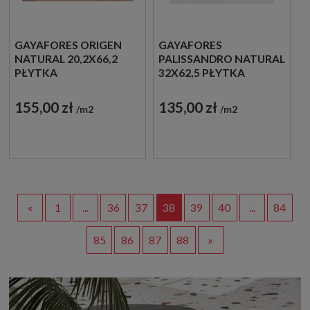
GAYAFORES ORIGEN
GAYAFORES
NATURAL 20,2X66,2
PALISSANDRO NATURAL
PŁYTKA
32X62,5 PŁYTKA
DREWNOPODOBNA
DREWNOPODOBNA
155,00 zł
135,00 zł
m2
m2
«
1
...
36
37
38
39
40
...
84
85
86
87
88
»