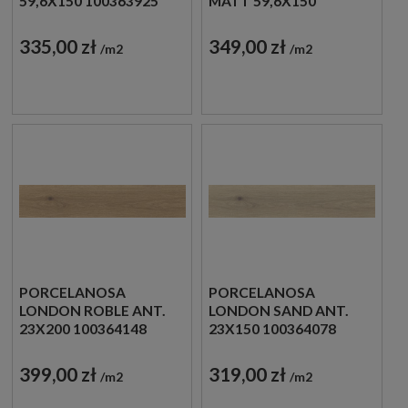
59,6X150 100363925
MATT 59,6X150
PŁYTKA ŚCIENNA
100337356 PŁYTKA
DREWNOPODOBNA
ŚCIENNA
335,00 zł
349,00 zł
m2
m2
DREWNOPODOBNA
PORCELANOSA
PORCELANOSA
LONDON ROBLE ANT.
LONDON SAND ANT.
23X200 100364148
23X150 100364078
PŁYTKA PODŁOGOWA
PŁYTKA PODŁOGOWA
DREWNOPODOBNA
DREWNOPODOBNA
399,00 zł
319,00 zł
m2
m2