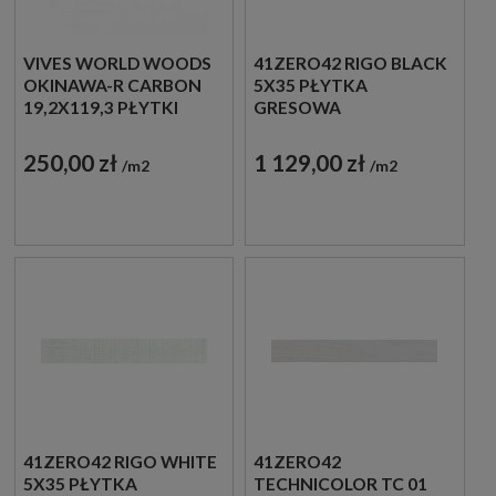
VIVES WORLD WOODS
41ZERO42 RIGO BLACK
OKINAWA-R CARBON
5X35 PŁYTKA
19,2X119,3 PŁYTKI
GRESOWA
DREWNOPODOBNE
GRESOWE
250,00 zł
1 129,00 zł
m2
m2
41ZERO42 RIGO WHITE
41ZERO42
5X35 PŁYTKA
TECHNICOLOR TC 01