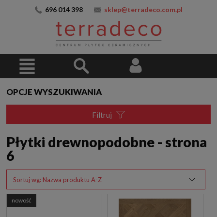
696 014 398
sklep@terradeco.com.pl
OPCJE WYSZUKIWANIA
Filtruj
Płytki drewnopodobne - strona
6
Sortuj wg:
Nazwa produktu A-Z
nowość