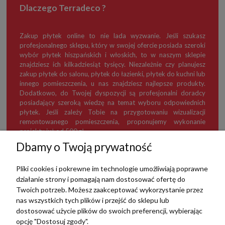
Dlaczego Terradeco ?
Zakup płytek online to nie lada wyzwanie. Jeśli szukasz
profesjonalnego sklepu, który w swojej ofercie posiada szeroki
wybór płytek hiszpańskich i włoskich, to w naszym sklepie
znajdziesz ich kilkadziesiąt tysięcy. Niezależnie czy planujesz
zakup płytek do salonu, płytek do łazienki, płytek do kuchni lub
innego pomieszczenia, u nas znajdziesz najlepsze produkty.
Dodatkowo, do Twojej dyspozycji są profesjonalni doradcy
posiadający szeroką wiedzę na temat wyboru odpowiednich
płytek. Jeśli zależy Tobie na przygotowaniu wizualizacji
remontowanego pomieszczenia, proponujemy wykonanie
projektu już od 500 zł.
Dbamy o Twoją prywatność
Pliki cookies i pokrewne im technologie umożliwiają poprawne
działanie strony i pomagają nam dostosować ofertę do
TERRADECO
Twoich potrzeb. Możesz zaakceptować wykorzystanie przez
nas wszystkich tych plików i przejść do sklepu lub
BAZA WIEDZY
dostosować użycie plików do swoich preferencji, wybierając
opcję "Dostosuj zgody".