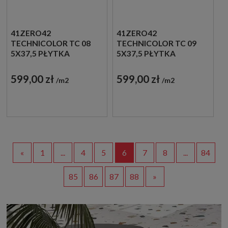
41ZERO42
41ZERO42
TECHNICOLOR TC 08
TECHNICOLOR TC 09
5X37,5 PŁYTKA
5X37,5 PŁYTKA
DREWNOPODOBNA
DREWNOPODOBNA
599,00 zł
599,00 zł
m2
m2
«
1
...
4
5
6
7
8
...
84
85
86
87
88
»