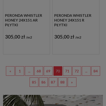
PERONDA WHISTLER
PERONDA WHISTLER
HONEY 24X151 AR
HONEY 24X151 R
PŁYTKI
PŁYTKI
DREWNOPODOBNE
DREWNOPODOBNE
GRESOWE
GRESOWE
305,00 zł
305,00 zł
m2
m2
«
1
...
68
69
70
71
72
...
84
85
86
87
88
»