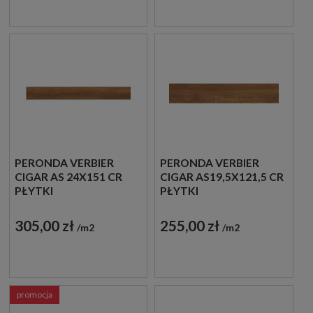
PERONDA VERBIER
PERONDA VERBIER
CIGAR AS 24X151 CR
CIGAR AS19,5X121,5 CR
PŁYTKI
PŁYTKI
DREWNOPODOBNE
DREWNOPODOBNE
GRESOWE
GRESOWE
305,00 zł
255,00 zł
m2
m2
promocja