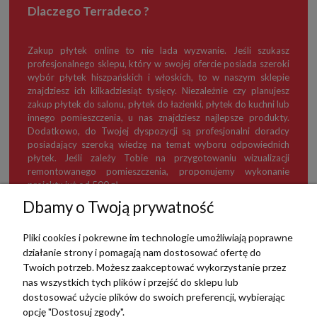
Dlaczego Terradeco ?
Zakup płytek online to nie lada wyzwanie. Jeśli szukasz
profesjonalnego sklepu, który w swojej ofercie posiada szeroki
wybór płytek hiszpańskich i włoskich, to w naszym sklepie
znajdziesz ich kilkadziesiąt tysięcy. Niezależnie czy planujesz
zakup płytek do salonu, płytek do łazienki, płytek do kuchni lub
innego pomieszczenia, u nas znajdziesz najlepsze produkty.
Dodatkowo, do Twojej dyspozycji są profesjonalni doradcy
posiadający szeroką wiedzę na temat wyboru odpowiednich
płytek. Jeśli zależy Tobie na przygotowaniu wizualizacji
remontowanego pomieszczenia, proponujemy wykonanie
projektu już od 500 zł.
Dbamy o Twoją prywatność
Pliki cookies i pokrewne im technologie umożliwiają poprawne
działanie strony i pomagają nam dostosować ofertę do
TERRADECO
Twoich potrzeb. Możesz zaakceptować wykorzystanie przez
nas wszystkich tych plików i przejść do sklepu lub
BAZA WIEDZY
dostosować użycie plików do swoich preferencji, wybierając
opcję "Dostosuj zgody".