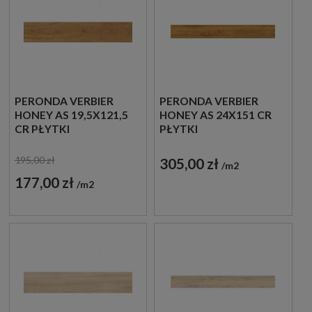
PERONDA VERBIER
PERONDA VERBIER
HONEY AS 19,5X121,5
HONEY AS 24X151 CR
CR PŁYTKI
PŁYTKI
DREWNOPODOBNE
DREWNOPODOBNE
GRESOWE
GRESOWE
195,00 zł
305,00 zł
m2
177,00 zł
m2