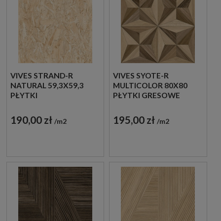
VIVES STRAND-R
VIVES SYOTE-R
NATURAL 59,3X59,3
MULTICOLOR 80X80
PŁYTKI
PŁYTKI GRESOWE
DREWNOPODOBNE
DREWNOPODOBNE
GRESOWE
190,00 zł
195,00 zł
m2
m2