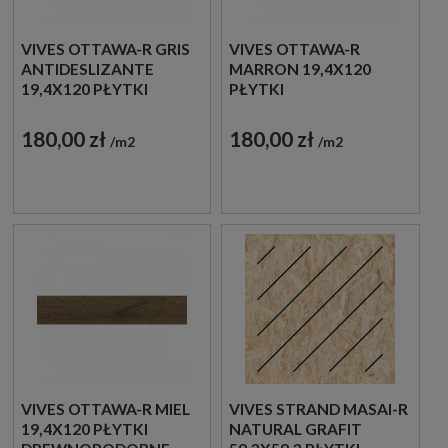
VIVES OTTAWA-R GRIS
VIVES OTTAWA-R
ANTIDESLIZANTE
MARRON 19,4X120
19,4X120 PŁYTKI
PŁYTKI
DREWNOPODOBNE
DREWNOPODOBNE
GRESOWE
GRESOWE
180,00 zł
180,00 zł
m2
m2
VIVES OTTAWA-R MIEL
VIVES STRAND MASAI-R
19,4X120 PŁYTKI
NATURAL GRAFIT