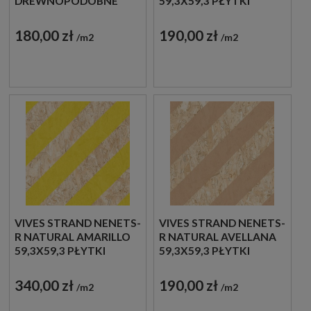
DREWNOPODOBNE
59,3X59,3 PŁYTKI
GRESOWE
DREWNOPODOBNE
GRESOWE
180,00 zł
190,00 zł
m2
m2
VIVES STRAND NENETS-
VIVES STRAND NENETS-
R NATURAL AMARILLO
R NATURAL AVELLANA
59,3X59,3 PŁYTKI
59,3X59,3 PŁYTKI
DREWNOPODOBNE
DREWNOPODOBNE
GRESOWE
GRESOWE
340,00 zł
190,00 zł
m2
m2