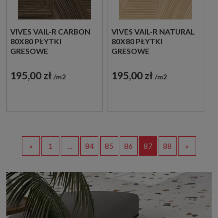
VIVES VAIL-R CARBON
VIVES VAIL-R NATURAL
80X80 PŁYTKI
80X80 PŁYTKI
GRESOWE
GRESOWE
DREWNOPODOBNE
DREWNOPODOBNE
195,00 zł
195,00 zł
m2
m2
«
1
...
84
85
86
87
88
»