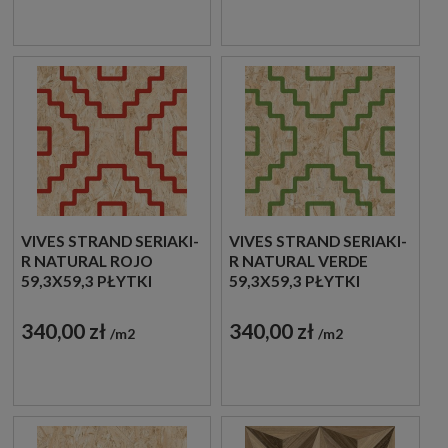
VIVES STRAND SERIAKI-
VIVES STRAND SERIAKI-
R NATURAL ROJO
R NATURAL VERDE
59,3X59,3 PŁYTKI
59,3X59,3 PŁYTKI
DREWNOPODOBNE
DREWNOPODOBNE
GRESOWE
GRESOWE
340,00 zł
340,00 zł
m2
m2