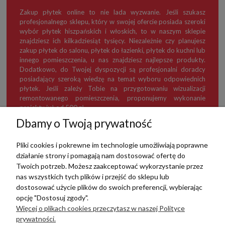
Zakup płytek online to nie lada wyzwanie. Jeśli szukasz
profesjonalnego sklepu, który w swojej ofercie posiada szeroki
wybór płytek hiszpańskich i włoskich, to w naszym sklepie
znajdziesz ich kilkadziesiąt tysięcy. Niezależnie czy planujesz
zakup płytek do salonu, płytek do łazienki, płytek do kuchni lub
innego pomieszczenia, u nas znajdziesz najlepsze produkty.
Dodatkowo, do Twojej dyspozycji są profesjonalni doradcy
posiadający szeroką wiedzę na temat wyboru odpowiednich
płytek. Jeśli zależy Tobie na przygotowaniu wizualizacji
remontowanego pomieszczenia, proponujemy wykonanie
projektu już od 500 zł.
Dbamy o Twoją prywatność
Pliki cookies i pokrewne im technologie umożliwiają poprawne
działanie strony i pomagają nam dostosować ofertę do
TERRADECO
Twoich potrzeb. Możesz zaakceptować wykorzystanie przez
nas wszystkich tych plików i przejść do sklepu lub
BAZA WIEDZY
dostosować użycie plików do swoich preferencji, wybierając
opcję "Dostosuj zgody".
Więcej o plikach cookies przeczytasz w naszej Polityce
PŁATNOŚCI I DOSTAWA
prywatności.