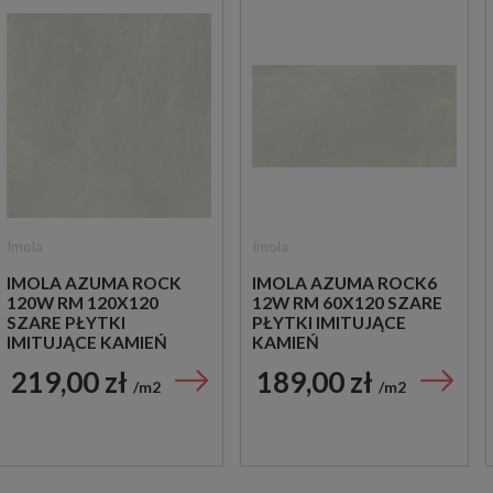
Imola
Imola
IMOLA AZUMA ROCK
IMOLA AZUMA ROCK6
120W RM 120X120
12W RM 60X120 SZARE
SZARE PŁYTKI
PŁYTKI IMITUJĄCE
IMITUJĄCE KAMIEŃ
KAMIEŃ
219,00 zł
189,00 zł
m2
m2