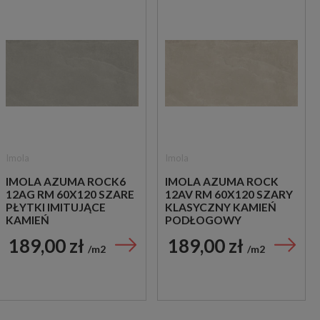
Imola
Imola
IMOLA AZUMA ROCK6
IMOLA AZUMA ROCK
12AG RM 60X120 SZARE
12AV RM 60X120 SZARY
PŁYTKI IMITUJĄCE
KLASYCZNY KAMIEŃ
KAMIEŃ
PODŁOGOWY
189,00 zł
189,00 zł
m2
m2