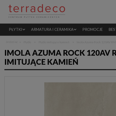
PŁYTKI
ARMATURA I CERAMIKA
PROMOCJE
BES
»
»
»
Jesteś w:
Płytki
Płytki imitujące kamień
Imola Azuma Rock 120AV RM 1
IMOLA AZUMA ROCK 120AV R
IMITUJĄCE KAMIEŃ