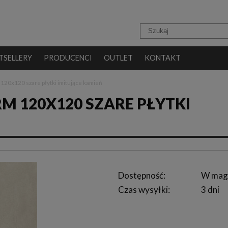
TSELLERY
PRODUCENCI
OUTLET
KONTAKT
20x120 szare płytki imitujące kamień
M 120X120 SZARE PŁYTKI
Dostępność:
W mag
Czas wysyłki:
3 dni