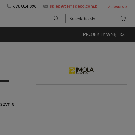
696 014 398
sklep@terradeco.com.pl
Zaloguj się
Koszyk:
(pusty)
PROJEKTY WNĘTRZ
azynie