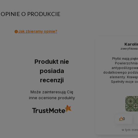
OPINIE O PRODUKCIE
Jak zbieramy opinie?
Karoli
zweryfikowa
Płytki mają pięk
Produkt nie
Powierzchnia
antypoślizgowa 
posiada
dodatkowego podzia
elementy. Krawę
recenzji
Spełniły moje o
Może zainteresują Cię
inne ocenione produkty
0
w tym mie