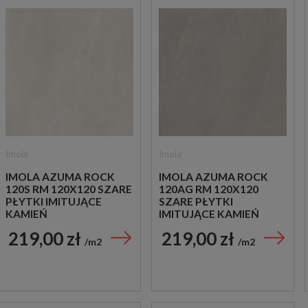
Imola
Imola
IMOLA AZUMA ROCK
IMOLA AZUMA ROCK
120S RM 120X120 SZARE
120AG RM 120X120
PŁYTKI IMITUJĄCE
SZARE PŁYTKI
KAMIEŃ
IMITUJĄCE KAMIEŃ
219,00 zł
219,00 zł
m2
m2