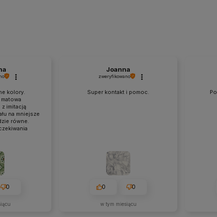
na
Joanna
no
zweryfikowano
ne kolory.
Super kontakt i pomoc.
Po
 matowa
z imitacją
łu na mniejsze
dzie równe.
czekiwania
0
0
0
siącu
w tym miesiącu