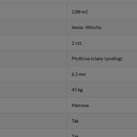
2,88 m2
Imola- Włochy
2 szt.
Płytki na ściany i podłogi
6,5 mm
45 kg
Matowa
Tak
Tak