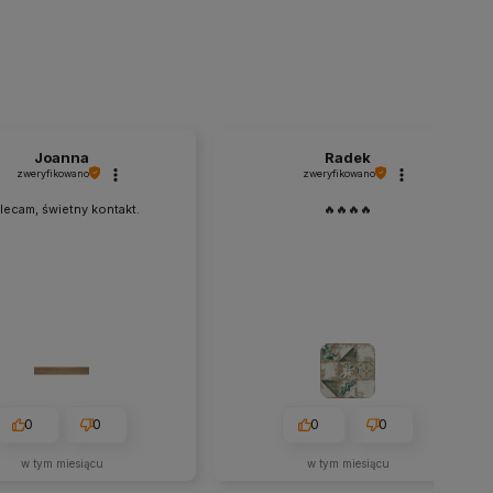
Joanna
Radek
zweryfikowano
zweryfikowano
lecam, świetny kontakt.
🔥🔥🔥🔥
0
0
0
0
w tym miesiącu
w tym miesiącu