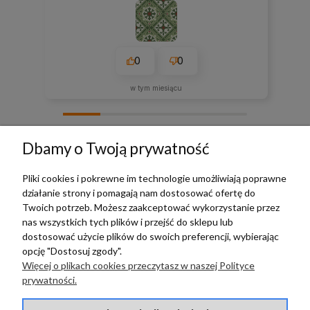
0
0
w tym miesiącu
zebranych i zweryfikowanych przez
Dbamy o Twoją prywatność
Pliki cookies i pokrewne im technologie umożliwiają poprawne
działanie strony i pomagają nam dostosować ofertę do
TERRADECO
Twoich potrzeb. Możesz zaakceptować wykorzystanie przez
nas wszystkich tych plików i przejść do sklepu lub
BAZA WIEDZY
dostosować użycie plików do swoich preferencji, wybierając
opcję "Dostosuj zgody".
Więcej o plikach cookies przeczytasz w naszej Polityce
PŁATNOŚCI I DOSTAWA
prywatności.
POMOC