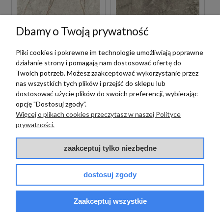
Dbamy o Twoją prywatność
Imola
Imola
Pliki cookies i pokrewne im technologie umożliwiają poprawne
działanie strony i pomagają nam dostosować ofertę do
IMOLA THE ROOM
IMOLA THE ROOM BRE
Twoich potrzeb. Możesz zaakceptować wykorzystanie przez
GRE RO6 120 LP
DU6 120 LP 120X120
120X120 PŁYTKI
PŁYTKI ONYKS
nas wszystkich tych plików i przejść do sklepu lub
MARMUROWE
GRESOWE
dostosować użycie plików do swoich preferencji, wybierając
GRESOWE
opcję "Dostosuj zgody".
485,00 zł
485,00 zł
Więcej o plikach cookies przeczytasz w naszej Polityce
m2
m2
prywatności.
zaakceptuj tylko niezbędne
dostosuj zgody
Zaakceptuj wszystkie