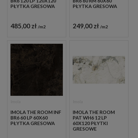
BR6 120 LP 120X120
BR6 60 RM 60X60
PŁYTKA GRESOWA
PŁYTKA GRESOWA
485,00 zł
249,00 zł
m2
m2
Imola
Imola
IMOLA THE ROOM INF
IMOLA THE ROOM
BR6 60 LP 60X60
PAT WH6 12 LP
PŁYTKA GRESOWA
60X120 PŁYTKI
GRESOWE