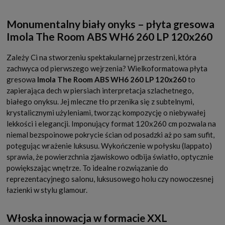
Monumentalny biały onyks – płyta gresowa
Imola The Room ABS WH6 260 LP 120x260
Zależy Ci na stworzeniu spektakularnej przestrzeni, która
zachwyca od pierwszego wejrzenia? Wielkoformatowa płyta
gresowa
Imola The Room ABS WH6 260 LP 120x260
to
zapierająca dech w piersiach interpretacja szlachetnego,
białego onyksu. Jej mleczne tło przenika się z subtelnymi,
krystalicznymi użyleniami, tworząc kompozycję o niebywałej
lekkości i elegancji. Imponujący format 120x260 cm pozwala na
niemal bezspoinowe pokrycie ścian od posadzki aż po sam sufit,
potęgując wrażenie luksusu. Wykończenie w połysku (lappato)
sprawia, że powierzchnia zjawiskowo odbija światło, optycznie
powiększając wnętrze. To idealne rozwiązanie do
reprezentacyjnego salonu, luksusowego holu czy nowoczesnej
łazienki w stylu glamour.
Włoska innowacja w formacie XXL