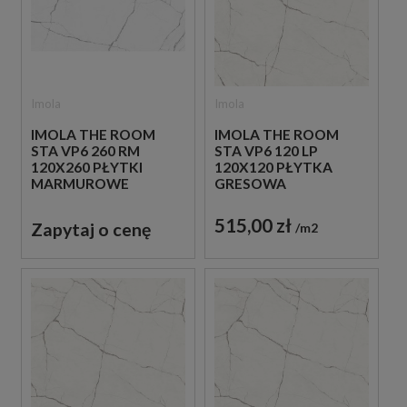
Imola
Imola
IMOLA THE ROOM
IMOLA THE ROOM
STA VP6 260 RM
STA VP6 120 LP
120X260 PŁYTKI
120X120 PŁYTKA
MARMUROWE
GRESOWA
515,00 zł
Zapytaj o cenę
m2