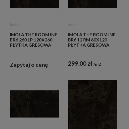
Imola
Imola
IMOLA THE ROOM INF
IMOLA THE ROOM INF
BR6 260 LP 120X260
BR6 12 RM 60X120
PŁYTKA GRESOWA
PŁYTKA GRESOWA
299,00 zł
Zapytaj o cenę
m2