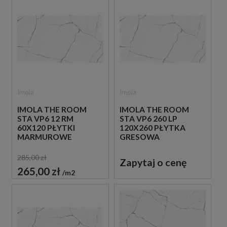
Imola
Imola
IMOLA THE ROOM
IMOLA THE ROOM
STA VP6 12 RM
STA VP6 260 LP
60X120 PŁYTKI
120X260 PŁYTKA
MARMUROWE
GRESOWA
285,00 zł
Zapytaj o cenę
265,00 zł
m2