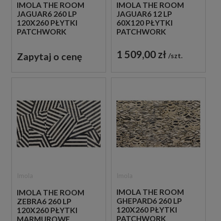
IMOLA THE ROOM
IMOLA THE ROOM
JAGUAR6 260 LP
JAGUAR6 12 LP
120X260 PŁYTKI
60X120 PŁYTKI
PATCHWORK
PATCHWORK
GRESOWE
GRESOWE
1 509,00 zł
Zapytaj o cenę
szt.
Imola
Imola
IMOLA THE ROOM
IMOLA THE ROOM
GHEPARD6 260 LP
ZEBRA6 260 LP
120X260 PŁYTKI
120X260 PŁYTKI
PATCHWORK
MARMUROWE