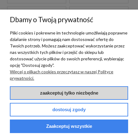
Dbamy o Twoją prywatność
Pliki cookies i pokrewne im technologie umożliwiają poprawne
działanie strony i pomagają nam dostosować ofertę do
Twoich potrzeb. Możesz zaakceptować wykorzystanie przez
nas wszystkich tych plików i przejść do sklepu lub
dostosować użycie plików do swoich preferencji, wybierając
opcję "Dostosuj zgody".
Imola
Imola
Więcej o plikach cookies przeczytasz w naszej Polityce
IMOLA THE ROOM
IMOLA THE ROOM BRE
prywatności.
GRE RO6 120 LP
DU6 120 LP 120X120
120X120 PŁYTKI
PŁYTKI ONYKS
zaakceptuj tylko niezbędne
MARMUROWE
GRESOWE
GRESOWE
485,00 zł
485,00 zł
dostosuj zgody
m2
m2
Zaakceptuj wszystkie