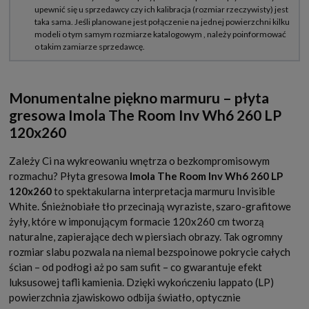
Monumentalne piękno marmuru – płyta
gresowa Imola The Room Inv Wh6 260 LP
120x260
Zależy Ci na wykreowaniu wnętrza o bezkompromisowym
rozmachu? Płyta gresowa
Imola The Room Inv Wh6 260 LP
120x260
to spektakularna interpretacja marmuru Invisible
White. Śnieżnobiałe tło przecinają wyraziste, szaro-grafitowe
żyły, które w imponującym formacie 120x260 cm tworzą
naturalne, zapierające dech w piersiach obrazy. Tak ogromny
rozmiar slabu pozwala na niemal bezspoinowe pokrycie całych
ścian – od podłogi aż po sam sufit – co gwarantuje efekt
luksusowej tafli kamienia. Dzięki wykończeniu lappato (LP)
powierzchnia zjawiskowo odbija światło, optycznie