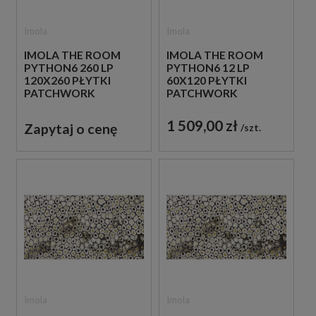
Imola
Imola
IMOLA THE ROOM
IMOLA THE ROOM
PYTHON6 260 LP
PYTHON6 12 LP
120X260 PŁYTKI
60X120 PŁYTKI
PATCHWORK
PATCHWORK
GRESOWE
GRESOWE
1 509,00 zł
Zapytaj o cenę
szt.
Imola
Imola