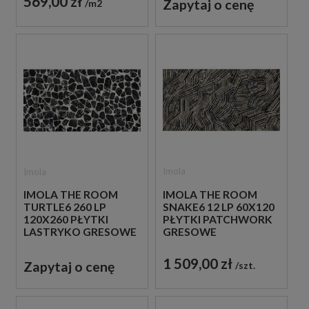
569,00 zł
Zapytaj o cenę
m2
Imola
Imola
IMOLA THE ROOM
IMOLA THE ROOM
SNAKE6 12 LP 60X120
TURTLE6 260 LP
PŁYTKI PATCHWORK
120X260 PŁYTKI
GRESOWE
LASTRYKO GRESOWE
1 509,00 zł
Zapytaj o cenę
szt.