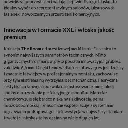
powiększając przestrzeń i nadając jej świetlistego blasku. To
idealny wybór do reprezentacyjnych salonów, luksusowych
łazienek i nowoczesnych przestrzeni komercyjnych.
Innowacja w formacie XXL i włoska jakość
premium
Kolekcja
The Room
od prestiżowej marki Imola Ceramica to
synonim najwyższych parametrów technicznych. Mimo
gigantycznych rozmiarów, płyta posiada innowacyjną grubość
zaledwie 6,5 mm. Dzięki temu wielkoformatowy gres jest lżejszy
i znacznie łatwiejszy w profesjonalnym montażu, zachowując
przy tym ekstremalną wytrzymałość mechaniczną. Fabryczna
rektyfikacja krawędzi pozwala na zastosowanie minimalnej
spoiny dla uzyskania perfekcyjnego monolitu. Materiał
charakteryzuje się bardzo niską nasiąkliwością, pełną
mrozoodpornością i znakomicie współpracuje z systemami
ogrzewania podłogowego. To inwestycja w najwyższy standard,
trwałość i nieskazitelny design na wiele długich lat.