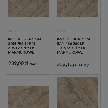
Imola
Imola
IMOLA THE ROOM
IMOLA THE ROOM
SAN PE6 12 RM
SAN PE6 260 LP
60X120 PŁYTKI
120X260 PŁYTKI
MARMUROWE
MARMUROWE
239,00 zł
Zapytaj o cenę
m2