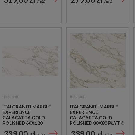
m2
m2
Italgraniti
Italgraniti
ITALGRANITI MARBLE
ITALGRANITI MARBLE
EXPERIENCE
EXPERIENCE
CALACATTA GOLD
CALACATTA GOLD
POLISHED 60X120
POLISHED 80X80 PŁYTKI
PŁYTKI GRESOWE
GRESOWE IMITUJĄCE
339,00 zł
339,00 zł
IMITUJĄCE MARMUR
MARMUR