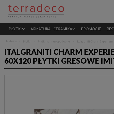
PŁYTKI
ARMATURA I CERAMIKA
PROMOCJE
BES
»
»
»
Jesteś w:
Płytki
Płytki marmuropodobne
Italgraniti Charm Experienc
ITALGRANITI CHARM EXPERI
60X120 PŁYTKI GRESOWE I