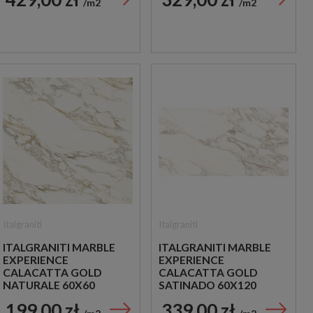
m2
m2
Italgraniti
Italgraniti
ITALGRANITI MARBLE
ITALGRANITI MARBLE
EXPERIENCE
EXPERIENCE
CALACATTA GOLD
CALACATTA GOLD
NATURALE 60X60
SATINADO 60X120
PŁYTKI GRESOWE
PŁYTKI GRESOWE
199,00 zł
339,00 zł
IMITUJĄCE MARMUR
IMITUJĄCE MARMUR