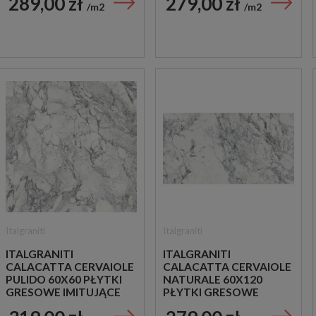
289,00 zł
279,00 zł
m2
m2
Italgraniti
Italgraniti
ITALGRANITI
ITALGRANITI
CALACATTA CERVAIOLE
CALACATTA CERVAIOLE
PULIDO 60X60 PŁYTKI
NATURALE 60X120
GRESOWE IMITUJĄCE
PŁYTKI GRESOWE
MARMUR
IMITUJĄCE MARMUR