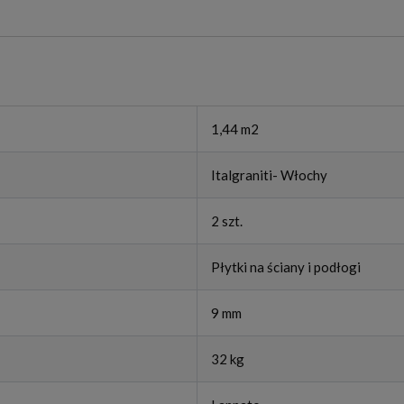
1,44 m2
Italgraniti- Włochy
2 szt.
Płytki na ściany i podłogi
9 mm
32 kg