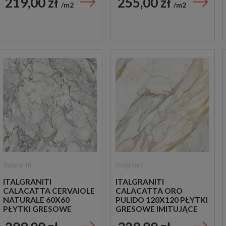
219,00 zł
255,00 zł
m2
m2
Italgraniti
Italgraniti
ITALGRANITI
ITALGRANITI
CALACATTA CERVAIOLE
CALACATTA ORO
NATURALE 60X60
PULIDO 120X120 PŁYTKI
PŁYTKI GRESOWE
GRESOWE IMITUJĄCE
IMITUJĄCE MARMUR
MARMUR