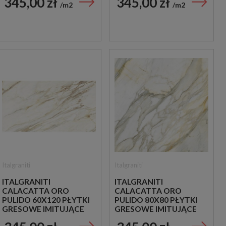
345,00 zł
345,00 zł
m2
m2
Italgraniti
Italgraniti
ITALGRANITI
ITALGRANITI
CALACATTA ORO
CALACATTA ORO
PULIDO 60X120 PŁYTKI
PULIDO 80X80 PŁYTKI
GRESOWE IMITUJĄCE
GRESOWE IMITUJĄCE
MARMUR
MARMUR