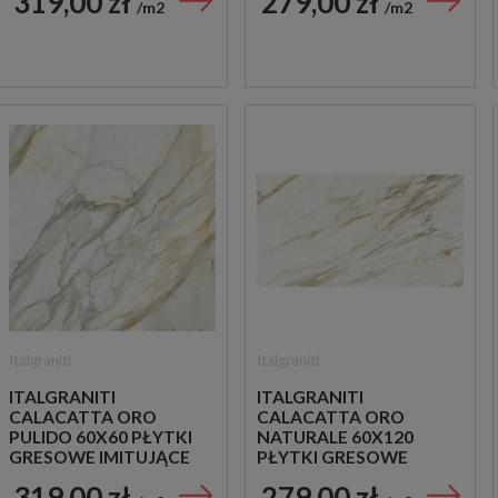
319,00 zł
279,00 zł
m2
m2
Italgraniti
Italgraniti
ITALGRANITI
ITALGRANITI
CALACATTA ORO
CALACATTA ORO
PULIDO 60X60 PŁYTKI
NATURALE 60X120
GRESOWE IMITUJĄCE
PŁYTKI GRESOWE
MARMUR
IMITUJĄCE MARMUR
319,00 zł
279,00 zł