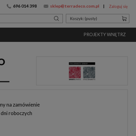
696 014 398
sklep@terradeco.com.pl
Zaloguj się
Koszyk:
(pusty)
PROJEKTY WNĘTRZ
O
ny na zamówienie
 dni roboczych