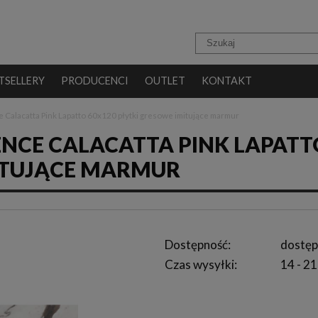
TSELLERY
PRODUCENCI
OUTLET
KONTAKT
e Calacatta Pink Lapatto 60x120 płytki gresowe imitujące marmur
ENCE CALACATTA PINK LAPATT
MITUJĄCE MARMUR
Dostępność:
dostęp
Czas wysyłki:
14 - 21