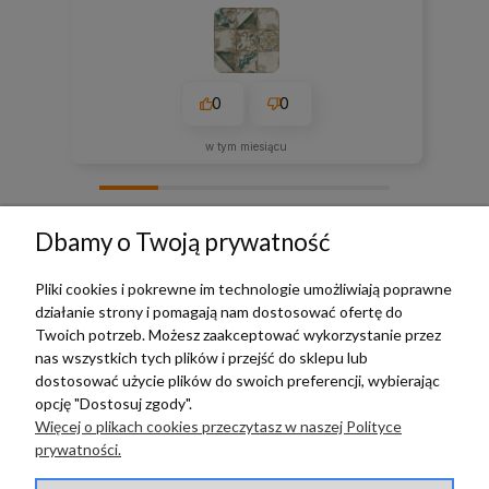
0
0
w tym miesiącu
zebranych i zweryfikowanych przez
Dbamy o Twoją prywatność
Pliki cookies i pokrewne im technologie umożliwiają poprawne
działanie strony i pomagają nam dostosować ofertę do
TERRADECO
Twoich potrzeb. Możesz zaakceptować wykorzystanie przez
nas wszystkich tych plików i przejść do sklepu lub
BAZA WIEDZY
dostosować użycie plików do swoich preferencji, wybierając
opcję "Dostosuj zgody".
Więcej o plikach cookies przeczytasz w naszej Polityce
PŁATNOŚCI I DOSTAWA
prywatności.
POMOC