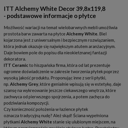
ITT Alchemy White Decor 39,8x119,8
- podstawowe informacje o płytce
Możliwość wariacji na temat wielobarwnych mebli umożliwia
prostota barw zawarta na płytce
Alchemy White
. Biel
kojarzona jest z uniwersalnym i bezpiecznym rozwiązaniem,
która jednak okazuje się największym atutem aranżacyjnym.
Daje bowiem pole do popisu dla nieokiełznanej fantazji
dekoratora.
ITT Ceramic
to hiszpańska firma, która od lat prezentuje
ogromne doświadczenie w zakresie tworzenia płytek poprzez
wysoką jakość produktu. Proponując inne z serii płytki,
np.
Alchemy Grey
, które genialnie wpisują się w estetykę, daje
szansę na wykreowanie jeszcze ciekawszego wnętrza, które
zachwyca od pierwszego spojrzenia, a potem zachęca do
podziwiania kompozycji.
Czy konieczność położenia w łazience płytek
oznacza tradycyjną nudę? Ależ skąd! Ściana wypełniona
płytkami
Alchemy White
stanie się ulubionym miejscem, na
którym z przyjemnością zawiśnie stylowe lustro. Prostokątny