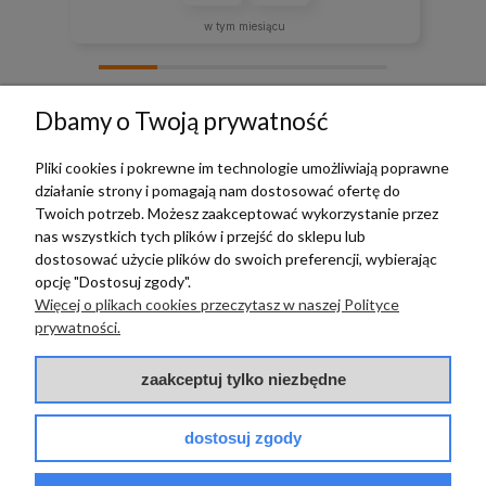
w tym miesiącu
zebranych i zweryfikowanych przez
Dbamy o Twoją prywatność
Pliki cookies i pokrewne im technologie umożliwiają poprawne
działanie strony i pomagają nam dostosować ofertę do
TERRADECO
Twoich potrzeb. Możesz zaakceptować wykorzystanie przez
nas wszystkich tych plików i przejść do sklepu lub
BAZA WIEDZY
dostosować użycie plików do swoich preferencji, wybierając
opcję "Dostosuj zgody".
Więcej o plikach cookies przeczytasz w naszej Polityce
PŁATNOŚCI I DOSTAWA
prywatności.
POMOC
zaakceptuj tylko niezbędne
dostosuj zgody