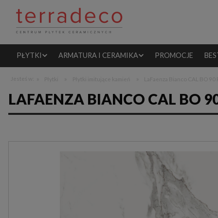
PŁYTKI
ARMATURA I CERAMIKA
PROMOCJE
BES
»
»
»
Jesteś w:
Płytki
Płytki imitujące kamień
LaFaenza Bianco CAL BO 90 
LAFAENZA BIANCO CAL BO 9