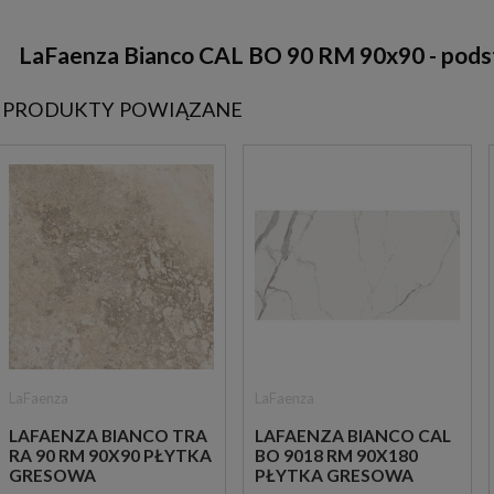
LaFaenza Bianco CAL BO 90 RM 90x90 - pods
PRODUKTY POWIĄZANE
LaFaenza
LaFaenza
LAFAENZA BIANCO TRA
LAFAENZA BIANCO CAL
RA 90 RM 90X90 PŁYTKA
BO 9018 RM 90X180
GRESOWA
PŁYTKA GRESOWA