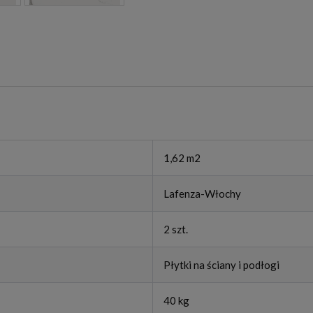
1,62 m2
Lafenza-Włochy
2 szt.
Płytki na ściany i podłogi
40 kg