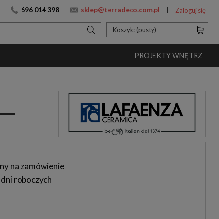
696 014 398
sklep@terradeco.com.pl
Zaloguj się
Koszyk:
(pusty)
PROJEKTY WNĘTRZ
ny na zamówienie
 dni roboczych