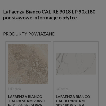
LaFaenza Bianco CAL RE 9018 LP 90x180 -
podstawowe informacje o płytce
PRODUKTY POWIĄZANE
LaFaenza
LaFaenza
LAFAENZA BIANCO
LAFAENZA BIANCO
TRA RA 90 RM 90X90
CAL BO 9018 RM
PŁYTKA GRESOWA
90X180 PŁYTKA