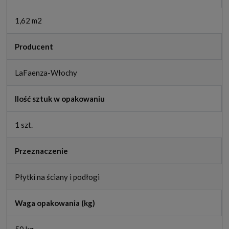
1,62 m2
Producent
LaFaenza-Włochy
Ilość sztuk w opakowaniu
1 szt.
Przeznaczenie
Płytki na ściany i podłogi
Waga opakowania (kg)
50 kg