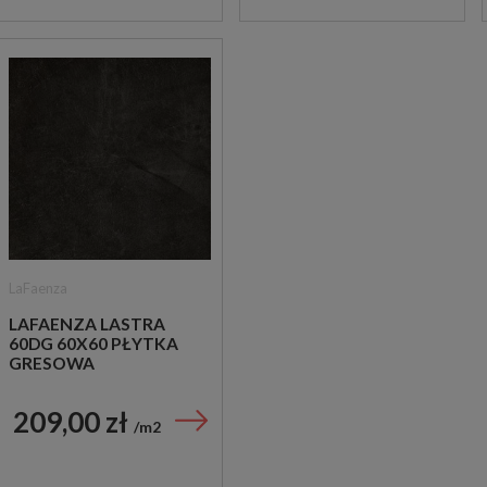
LaFaenza
LAFAENZA LASTRA
60DG 60X60 PŁYTKA
GRESOWA
209,00 zł
m2