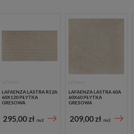
LaFaenza
LaFaenza
LAFAENZA LASTRA R12A
LAFAENZA LASTRA 60A
60X120 PŁYTKA
60X60 PŁYTKA
GRESOWA
GRESOWA
295,00 zł
209,00 zł
m2
m2