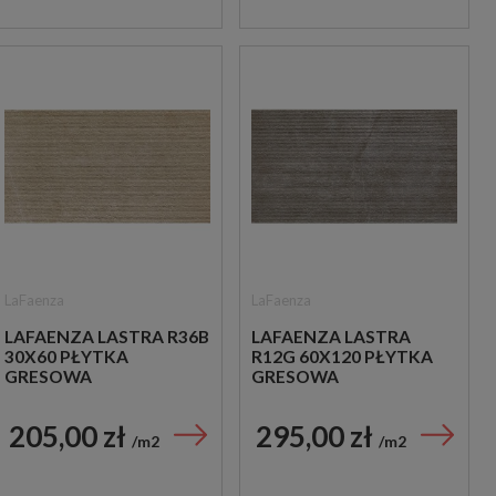
LaFaenza
LaFaenza
LAFAENZA LASTRA R36B
LAFAENZA LASTRA
30X60 PŁYTKA
R12G 60X120 PŁYTKA
GRESOWA
GRESOWA
205,00 zł
295,00 zł
m2
m2