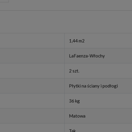
1,44 m2
LaFaenza-Włochy
2 szt.
Płytki na ściany i podłogi
36 kg
Matowa
Tak