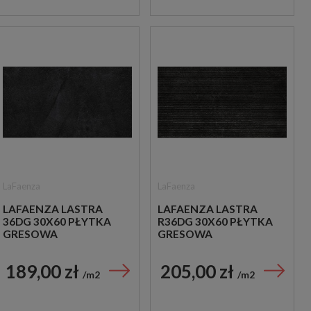
LaFaenza
LaFaenza
LAFAENZA LASTRA
LAFAENZA LASTRA
36DG 30X60 PŁYTKA
R36DG 30X60 PŁYTKA
GRESOWA
GRESOWA
189,00 zł
205,00 zł
m2
m2