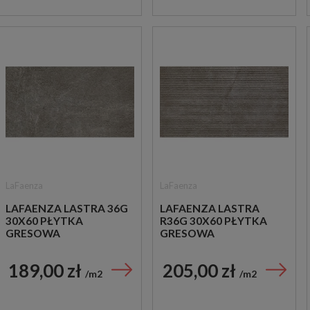
LaFaenza
LaFaenza
LAFAENZA LASTRA 36G
LAFAENZA LASTRA
30X60 PŁYTKA
R36G 30X60 PŁYTKA
GRESOWA
GRESOWA
189,00 zł
205,00 zł
m2
m2