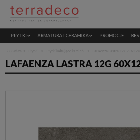
PŁYTKI
ARMATURA I CERAMIKA
PROMOCJE
BES
»
»
»
Jesteś w:
Płytki
Płytki imitujące kamień
LaFaenza Lastra 12G 60x120
LAFAENZA LASTRA 12G 60X1