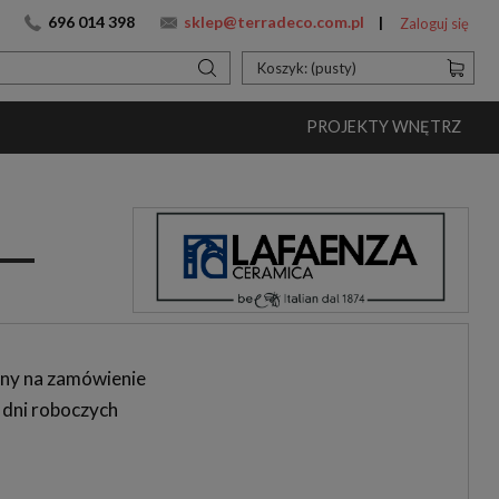
696 014 398
sklep@terradeco.com.pl
Zaloguj się
Koszyk:
(pusty)
PROJEKTY WNĘTRZ
ny na zamówienie
 dni roboczych