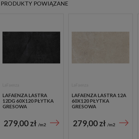
PRODUKTY POWIĄZANE
LaFaenza
LaFaenza
LAFAENZA LASTRA
LAFAENZA LASTRA 12A
12DG 60X120 PŁYTKA
60X120 PŁYTKA
GRESOWA
GRESOWA
279,00 zł
279,00 zł
m2
m2