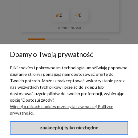
0
0
w tym miesiącu
zebranych i zweryfikowanych przez
Dbamy o Twoją prywatność
Pliki cookies i pokrewne im technologie umożliwiają poprawne
działanie strony i pomagają nam dostosować ofertę do
TERRADECO
Twoich potrzeb. Możesz zaakceptować wykorzystanie przez
nas wszystkich tych plików i przejść do sklepu lub
BAZA WIEDZY
dostosować użycie plików do swoich preferencji, wybierając
opcję "Dostosuj zgody".
Więcej o plikach cookies przeczytasz w naszej Polityce
PŁATNOŚCI I DOSTAWA
prywatności.
POMOC
zaakceptuj tylko niezbędne