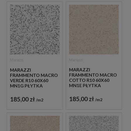
Marazzi
Marazzi
MARAZZI
MARAZZI
FRAMMENTO MACRO
FRAMMENTO MACRO
COTTO R10 60X60
VERDE R10 60X60
MN1E PŁYTKA
MN1G PŁYTKA
LASTRYKO W
LASTRYKO W
BEŻOWYM KOLORZE
JASNOZIELONYM
185,00 zł
185,00 zł
m2
m2
KOLORZE