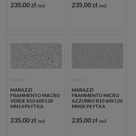
BEŻOWYM KOLORZE
JASNONIEBIESKIM
235,00 zł
235,00 zł
m2
m2
KOLORZE
Marazzi
Marazzi
MARAZZI
MARAZZI
FRAMMENTO MACRO
FRAMMENTO MICRO
VERDE R10 60X120
AZZURRO R10 60X120
MN14 PŁYTKA
MN0X PŁYTKA
LASTRYKO W
LASTRYKO W
JASNOZIELONYM
JASNONIEBIESKIM
235,00 zł
235,00 zł
m2
m2
KOLORZE
KOLORZE