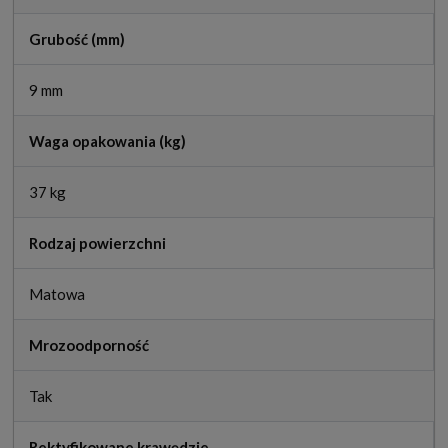
Grubość (mm)
9 mm
Waga opakowania (kg)
37 kg
Rodzaj powierzchni
Matowa
Mrozoodporność
Tak
Rektyfikowane krawędzie