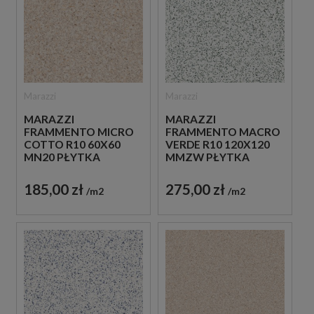
Marazzi
Marazzi
MARAZZI
MARAZZI
FRAMMENTO MICRO
FRAMMENTO MACRO
COTTO R10 60X60
VERDE R10 120X120
MN20 PŁYTKA
MMZW PŁYTKA
LASTRYKO W
LASTRYKO W
BEŻOWYM KOLORZE
JASNOZIELONYM
185,00 zł
275,00 zł
m2
m2
KOLORZE