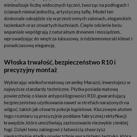
minimalizuje liczbę widocznych łączeń, tworząc na podłogach i
ścianach niemal jednolitą, artystyczną taflę. Model ten
doskonale odnajdzie się w przestronnych salonach, eleganckich
łazienkach oraz otwartych kuchniach. Ciepłe odcienie beżu
wspaniale współgrają z naturalnym drewnem i mosiądzem,
wprowadzając do wnętrza luksusowy, śródziemnomorski klimat i
ponadczasową elegancję.
Włoska trwałość, bezpieczeństwo R10 i
precyzyjny montaż
Wybierając wielkoformatową ceramikę Marazzi, inwestujesz w
najwyższe standardy techniczne. Płytka posiada matową
powierzchnię o klasie antypoślizgowości R10, gwarantującą
bezpieczeństwo użytkowania nawet w strefach narażonych na
wilgoć, takich jak otwarte pokoje kąpielowe. Kluczowym atutem
tego rozmiaru są precyzyjnie poddane fabrycznej rektyfikacji
krawędzie, które umożliwiają zastosowanie niezwykle cienkiej
fugi. Dzięki temu zabiegowi z łatwością stworzysz
nieskazitelnie gładką powierzchnię wyrazistego lastryko, która