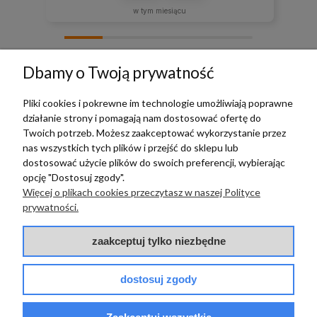
w tym miesiącu
zebranych i zweryfikowanych przez
Dbamy o Twoją prywatność
Pliki cookies i pokrewne im technologie umożliwiają poprawne
działanie strony i pomagają nam dostosować ofertę do
TERRADECO
Twoich potrzeb. Możesz zaakceptować wykorzystanie przez
nas wszystkich tych plików i przejść do sklepu lub
BAZA WIEDZY
dostosować użycie plików do swoich preferencji, wybierając
opcję "Dostosuj zgody".
Więcej o plikach cookies przeczytasz w naszej Polityce
PŁATNOŚCI I DOSTAWA
prywatności.
POMOC
zaakceptuj tylko niezbędne
dostosuj zgody