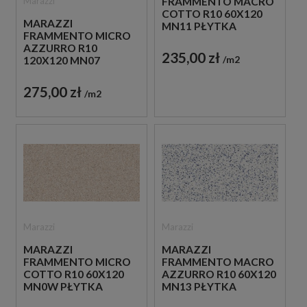
Marazzi
FRAMMENTO MACRO
COTTO R10 60X120
MARAZZI
MN11 PŁYTKA
FRAMMENTO MICRO
LASTRYKO W
AZZURRO R10
BEŻOWYM KOLORZE
235,00 zł
m2
120X120 MN07
PŁYTKA LASTRYKO W
JASNONIEBIESKIM
275,00 zł
m2
KOLORZE
Marazzi
Marazzi
MARAZZI
MARAZZI
FRAMMENTO MICRO
FRAMMENTO MACRO
COTTO R10 60X120
AZZURRO R10 60X120
MN0W PŁYTKA
MN13 PŁYTKA
LASTRYKO W
LASTRYKO W