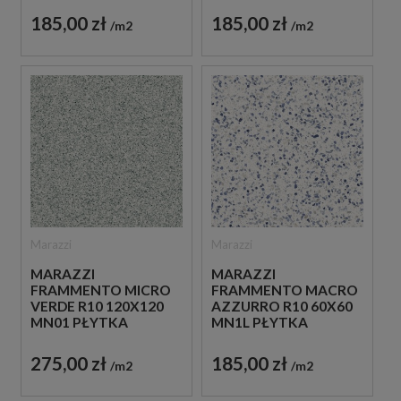
JASNOZIELONYM
JASNONIEBIESKIM
185,00 zł
185,00 zł
m2
m2
KOLORZE
KOLORZE
Marazzi
Marazzi
MARAZZI
MARAZZI
FRAMMENTO MICRO
FRAMMENTO MACRO
VERDE R10 120X120
AZZURRO R10 60X60
MN01 PŁYTKA
MN1L PŁYTKA
LASTRYKO W
LASTRYKO W
JASNOZIELONYM
JASNONIEBIESKIM
275,00 zł
185,00 zł
m2
m2
KOLORZE
KOLORZE