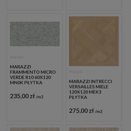
Marazzi
MARAZZI
Marazzi
FRAMMENTO MICRO
VERDE R10 60X120
MARAZZI INTRECCI
MN0K PŁYTKA
VERSAILLES MIELE
LASTRYKO W
120X120 MEK3
JASNOZIELONYM
235,00 zł
m2
PŁYTKA
KOLORZE
DREWNOPODOBNA
275,00 zł
m2