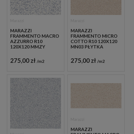
Marazzi
Marazzi
MARAZZI
MARAZZI
FRAMMENTO MACRO
FRAMMENTO MICRO
AZZURRO R10
COTTO R10 120X120
120X120 MMZY
MN03 PŁYTKA
PŁYTKA LASTRYKO W
LASTRYKO W
JASNONIEBIESKIM
BEŻOWYM KOLORZE
275,00 zł
275,00 zł
m2
m2
KOLORZE
Marazzi
MARAZZI