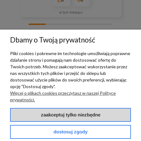
w tym miesiącu
zebranych i zweryfikowanych przez
Dbamy o Twoją prywatność
Pliki cookies i pokrewne im technologie umożliwiają poprawne
działanie strony i pomagają nam dostosować ofertę do
TERRADECO
Twoich potrzeb. Możesz zaakceptować wykorzystanie przez
nas wszystkich tych plików i przejść do sklepu lub
BAZA WIEDZY
dostosować użycie plików do swoich preferencji, wybierając
opcję "Dostosuj zgody".
Więcej o plikach cookies przeczytasz w naszej Polityce
PŁATNOŚCI I DOSTAWA
prywatności.
POMOC
zaakceptuj tylko niezbędne
dostosuj zgody