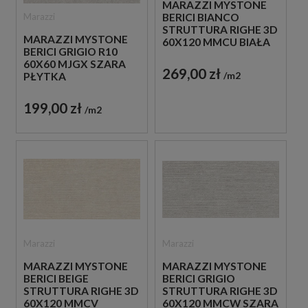
MARAZZI MYSTONE
Marazzi
BERICI BIANCO
STRUTTURA RIGHE 3D
MARAZZI MYSTONE
60X120 MMCU BIAŁA
BERICI GRIGIO R10
PŁYTKA
60X60 MJGX SZARA
STRUKTURALNA
269,00 zł
m2
PŁYTKA
IMITUJĄCA KAMIEŃ
ANTYPOŚLIZGOWA
IMITUJĄCA KAMIEŃ
199,00 zł
m2
Marazzi
Marazzi
MARAZZI MYSTONE
MARAZZI MYSTONE
BERICI BEIGE
BERICI GRIGIO
STRUTTURA RIGHE 3D
STRUTTURA RIGHE 3D
60X120 MMCV
60X120 MMCW SZARA