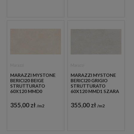
Marazzi
Marazzi
MARAZZI MYSTONE
MARAZZI MYSTONE
BERICI20 BEIGE
BERICI20 GRIGIO
STRUTTURATO
STRUTTURATO
60X120 MMD0
60X120 MMD1 SZARA
BEŻOWA PŁYTKA
PŁYTKA TARASOWA
TARASOWA 20 MM
20 MM
355,00 zł
355,00 zł
m2
m2