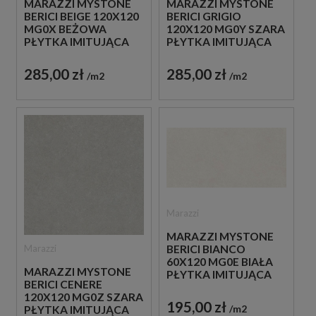
MARAZZI MYSTONE
MARAZZI MYSTONE
BERICI GRIGIO
BERICI BEIGE 120X120
120X120 MG0Y SZARA
MG0X BEŻOWA
PŁYTKA IMITUJĄCA
PŁYTKA IMITUJĄCA
KAMIEŃ
KAMIEŃ
285,00 zł
285,00 zł
m2
m2
Marazzi
MARAZZI MYSTONE
Marazzi
BERICI BIANCO
60X120 MG0E BIAŁA
MARAZZI MYSTONE
PŁYTKA IMITUJĄCA
BERICI CENERE
KAMIEŃ
120X120 MG0Z SZARA
195,00 zł
m2
PŁYTKA IMITUJĄCA