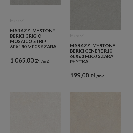
Marazzi
MARAZZI MYSTONE
Marazzi
BERICI GRIGIO
MOSAICO STRIP
MARAZZI MYSTONE
60X180 MP2S SZARA
BERICI CENERE R10
PŁYTKA
60X60 MJQJ SZARA
DEKORACYJNA
1 065,00 zł
m2
PŁYTKA
ANTYPOŚLIZGOWA
IMITUJĄCA KAMIEŃ
199,00 zł
m2