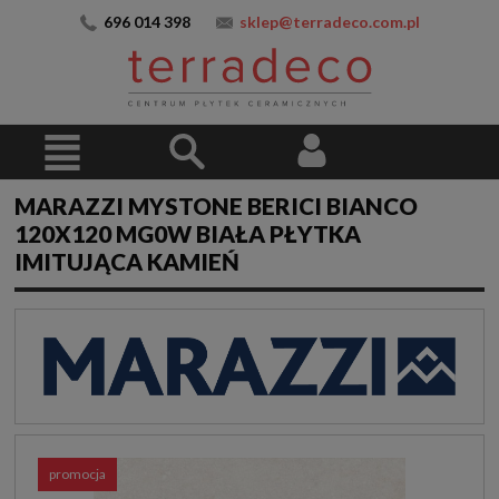
696 014 398
sklep@terradeco.com.pl
MARAZZI MYSTONE BERICI BIANCO
120X120 MG0W BIAŁA PŁYTKA
IMITUJĄCA KAMIEŃ
promocja