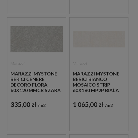
Marazzi
Marazzi
MARAZZI MYSTONE
MARAZZI MYSTONE
BERICI CENERE
BERICI BIANCO
DECORO FLORA
MOSAICO STRIP
60X120 MMCR SZARA
60X180 MP2P BIAŁA
PŁYTKA
PŁYTKA
DEKORACYJNA
DEKORACYJNA
335,00 zł
1 065,00 zł
m2
m2