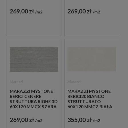
BEŻOWA PŁYTKA
PŁYTKA
STRUKTURALNA
STRUKTURALNA
269,00 zł
269,00 zł
m2
m2
IMITUJĄCA KAMIEŃ
IMITUJĄCA KAMIEŃ
Marazzi
Marazzi
MARAZZI MYSTONE
MARAZZI MYSTONE
BERICI CENERE
BERICI20 BIANCO
STRUTTURA RIGHE 3D
STRUTTURATO
60X120 MMCX SZARA
60X120 MMCZ BIAŁA
PŁYTKA
PŁYTKA TARASOWA
STRUKTURALNA
20 MM
269,00 zł
355,00 zł
m2
m2
IMITUJĄCA KAMIEŃ