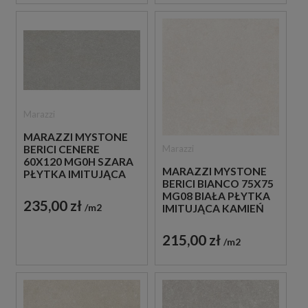
Marazzi
MARAZZI MYSTONE
Marazzi
BERICI CENERE
60X120 MG0H SZARA
MARAZZI MYSTONE
PŁYTKA IMITUJĄCA
BERICI BIANCO 75X75
KAMIEŃ
MG08 BIAŁA PŁYTKA
235,00 zł
m2
IMITUJĄCA KAMIEŃ
215,00 zł
m2