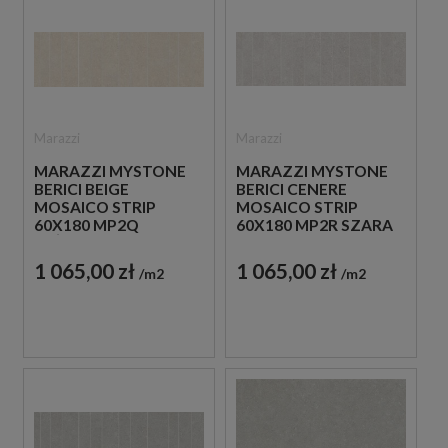
Marazzi
Marazzi
MARAZZI MYSTONE
MARAZZI MYSTONE
BERICI BEIGE
BERICI CENERE
MOSAICO STRIP
MOSAICO STRIP
60X180 MP2Q
60X180 MP2R SZARA
BEŻOWA PŁYTKA
PŁYTKA
DEKORACYJNA
DEKORACYJNA
1 065,00 zł
1 065,00 zł
m2
m2