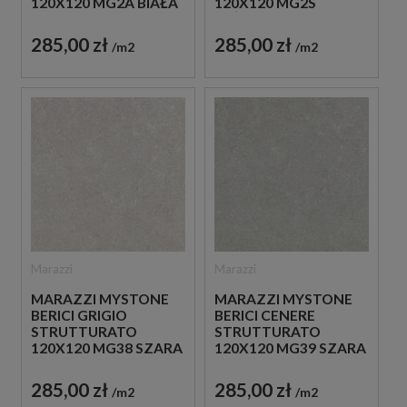
120X120 MG2A BIAŁA
120X120 MG2S
PŁYTKA
BEŻOWA PŁYTKA
STRUKTURALNA
STRUKTURALNA
285,00 zł
285,00 zł
m2
m2
IMITUJĄCA KAMIEŃ
IMITUJĄCA KAMIEŃ
Marazzi
Marazzi
MARAZZI MYSTONE
MARAZZI MYSTONE
BERICI GRIGIO
BERICI CENERE
STRUTTURATO
STRUTTURATO
120X120 MG38 SZARA
120X120 MG39 SZARA
PŁYTKA
PŁYTKA
STRUKTURALNA
STRUKTURALNA
285,00 zł
285,00 zł
m2
m2
IMITUJĄCA KAMIEŃ
IMITUJĄCA KAMIEŃ