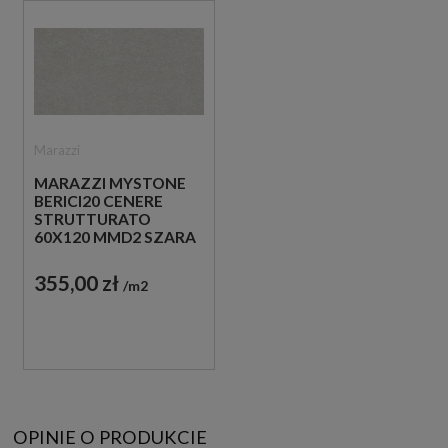
Marazzi
MARAZZI MYSTONE
BERICI20 CENERE
STRUTTURATO
60X120 MMD2 SZARA
PŁYTKA TARASOWA
20 MM
355,00 zł
m2
OPINIE O PRODUKCIE