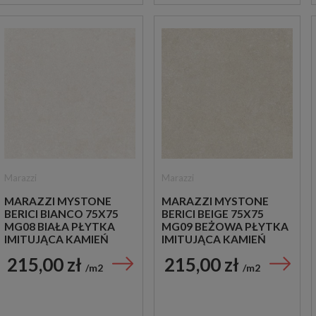
Marazzi
Marazzi
MARAZZI MYSTONE
MARAZZI MYSTONE
BERICI BIANCO 75X75
BERICI BEIGE 75X75
MG08 BIAŁA PŁYTKA
MG09 BEŻOWA PŁYTKA
IMITUJĄCA KAMIEŃ
IMITUJĄCA KAMIEŃ
215,00 zł
215,00 zł
m2
m2