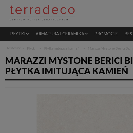
PŁYTKI
ARMATURA I CERAMIKA
PROMOCJE
BES
»
»
»
Jesteś w:
Płytki
Płytki imitujące kamień
Marazzi Mystone Berici Bian
MARAZZI MYSTONE BERICI B
PŁYTKA IMITUJĄCA KAMIEŃ