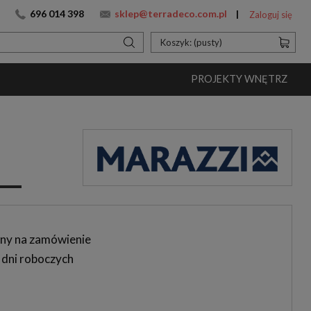
696 014 398
sklep@terradeco.com.pl
Zaloguj się
Koszyk:
(pusty)
PROJEKTY WNĘTRZ
ny na zamówienie
 dni roboczych