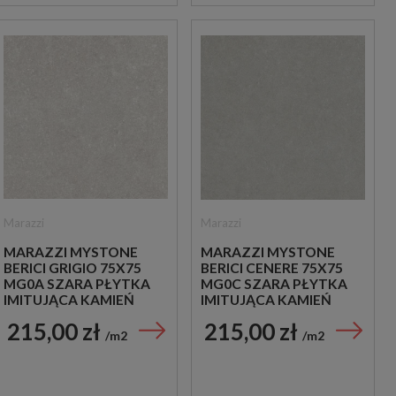
Marazzi
Marazzi
MARAZZI MYSTONE
MARAZZI MYSTONE
BERICI GRIGIO 75X75
BERICI CENERE 75X75
MG0A SZARA PŁYTKA
MG0C SZARA PŁYTKA
IMITUJĄCA KAMIEŃ
IMITUJĄCA KAMIEŃ
215,00 zł
215,00 zł
m2
m2