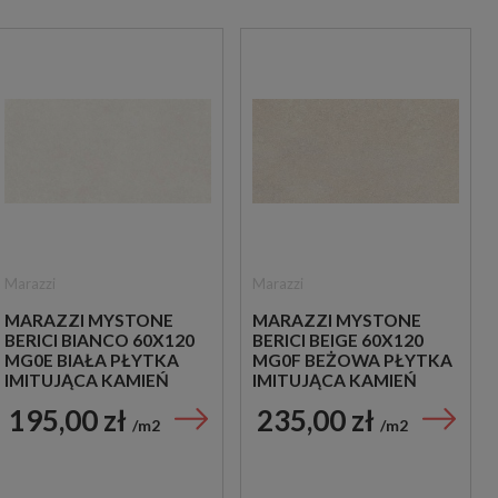
Marazzi
Marazzi
MARAZZI MYSTONE
MARAZZI MYSTONE
BERICI BIANCO 60X120
BERICI BEIGE 60X120
MG0E BIAŁA PŁYTKA
MG0F BEŻOWA PŁYTKA
IMITUJĄCA KAMIEŃ
IMITUJĄCA KAMIEŃ
195,00 zł
235,00 zł
m2
m2