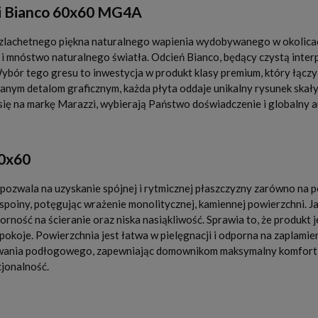
ci Bianco 60x60 MG4A
zlachetnego piękna naturalnego wapienia wydobywanego w okolicac
i mnóstwo naturalnego światła. Odcień Bianco, będący czystą interp
Wybór tego gresu to inwestycja w produkt klasy premium, który łączy
nym detalom graficznym, każda płyta oddaje unikalny rysunek skały,
ię na markę Marazzi, wybierają Państwo doświadczenie i globalny a
60x60
zwala na uzyskanie spójnej i rytmicznej płaszczyzny zarówno na pod
spoiny, potęgując wrażenie monolitycznej, kamiennej powierzchni.
orność na ścieranie oraz niska nasiąkliwość. Sprawia to, że produkt
okoje. Powierzchnia jest łatwa w pielęgnacji i odporna na zaplamien
ania podłogowego, zapewniając domownikom maksymalny komfort te
jonalność.