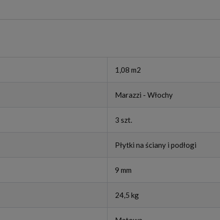
1,08 m2
Marazzi - Włochy
3 szt.
Płytki na ściany i podłogi
9 mm
24,5 kg