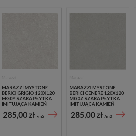
Marazzi
Marazzi
MARAZZI MYSTONE
MARAZZI MYSTONE
BERICI GRIGIO 120X120
BERICI CENERE 120X120
MG0Y SZARA PŁYTKA
MG0Z SZARA PŁYTKA
IMITUJĄCA KAMIEŃ
IMITUJĄCA KAMIEŃ
285,00 zł
285,00 zł
m2
m2