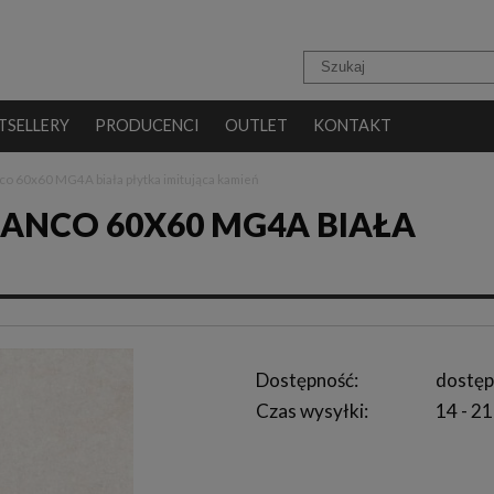
TSELLERY
PRODUCENCI
OUTLET
KONTAKT
co 60x60 MG4A biała płytka imitująca kamień
IANCO 60X60 MG4A BIAŁA
Dostępność:
dostęp
Czas wysyłki:
14 - 21