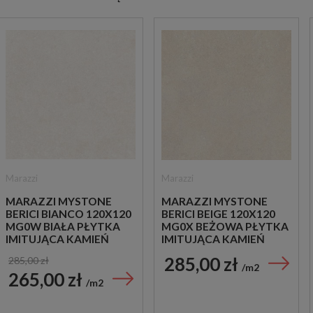
Marazzi
Marazzi
MARAZZI MYSTONE
MARAZZI MYSTONE
BERICI BIANCO 120X120
BERICI BEIGE 120X120
MG0W BIAŁA PŁYTKA
MG0X BEŻOWA PŁYTKA
IMITUJĄCA KAMIEŃ
IMITUJĄCA KAMIEŃ
285,00 zł
285,00 zł
m2
265,00 zł
m2