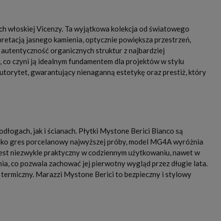
h włoskiej Vicenzy. Ta wyjątkowa kolekcja od światowego
retacją jasnego kamienia, optycznie powiększa przestrzeń,
 autentyczność organicznych struktur z najbardziej
 co czyni ją idealnym fundamentem dla projektów w stylu
utorytet, gwarantujący nienaganną estetykę oraz prestiż, który
łogach, jak i ścianach. Płytki Mystone Berici Bianco są
 Jako gres porcelanowy najwyższej próby, model MG4A wyróżnia
 jest niezwykle praktyczny w codziennym użytkowaniu, nawet w
ia, co pozwala zachować jej pierwotny wygląd przez długie lata.
rmiczny. Marazzi Mystone Berici to bezpieczny i stylowy