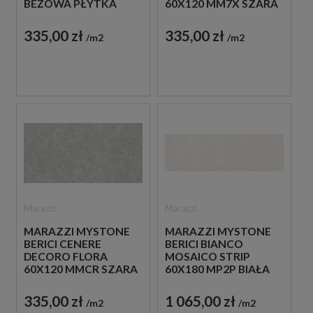
BEŻOWA PŁYTKA
60X120 MM7X SZARA
DEKORACYJNA
PŁYTKA
DEKORACYJNA
335,00 zł
335,00 zł
m2
m2
Marazzi
Marazzi
MARAZZI MYSTONE
MARAZZI MYSTONE
BERICI CENERE
BERICI BIANCO
DECORO FLORA
MOSAICO STRIP
60X120 MMCR SZARA
60X180 MP2P BIAŁA
PŁYTKA
PŁYTKA
DEKORACYJNA
DEKORACYJNA
335,00 zł
1 065,00 zł
m2
m2