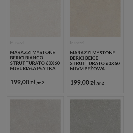
Marazzi
Marazzi
MARAZZI MYSTONE
MARAZZI MYSTONE
BERICI BIANCO
BERICI BEIGE
STRUTTURATO 60X60
STRUTTURATO 60X60
MJVL BIAŁA PŁYTKA
MJVM BEŻOWA
STRUKTURALNA
PŁYTKA
IMITUJĄCA KAMIEŃ
STRUKTURALNA
199,00 zł
199,00 zł
m2
m2
IMITUJĄCA KAMIEŃ