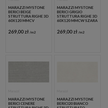
MARAZZI MYSTONE
MARAZZI MYSTONE
BERICI BEIGE
BERICI GRIGIO
STRUTTURA RIGHE 3D
STRUTTURA RIGHE 3D
60X120 MMCV
60X120 MMCW SZARA
BEŻOWA PŁYTKA
PŁYTKA
STRUKTURALNA
STRUKTURALNA
269,00 zł
269,00 zł
m2
m2
IMITUJĄCA KAMIEŃ
IMITUJĄCA KAMIEŃ
Marazzi
Marazzi
MARAZZI MYSTONE
MARAZZI MYSTONE
BERICI CENERE
BERICI20 BIANCO
STRUTTURA RIGHE 3D
STRUTTURATO