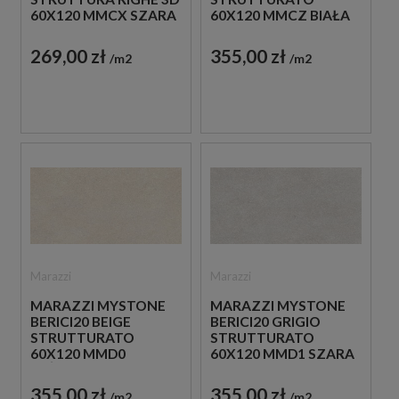
60X120 MMCX SZARA
60X120 MMCZ BIAŁA
PŁYTKA
PŁYTKA TARASOWA
STRUKTURALNA
20 MM
269,00 zł
355,00 zł
m2
m2
IMITUJĄCA KAMIEŃ
Marazzi
Marazzi
MARAZZI MYSTONE
MARAZZI MYSTONE
BERICI20 BEIGE
BERICI20 GRIGIO
STRUTTURATO
STRUTTURATO
60X120 MMD0
60X120 MMD1 SZARA
BEŻOWA PŁYTKA
PŁYTKA TARASOWA
TARASOWA 20 MM
20 MM
355,00 zł
355,00 zł
m2
m2