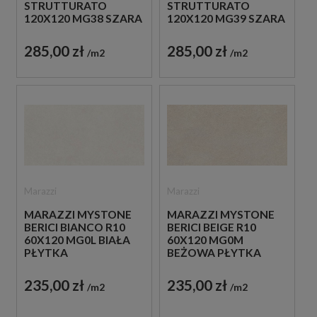
STRUTTURATO
STRUTTURATO
120X120 MG38 SZARA
120X120 MG39 SZARA
PŁYTKA
PŁYTKA
STRUKTURALNA
STRUKTURALNA
285,00 zł
285,00 zł
m2
m2
IMITUJĄCA KAMIEŃ
IMITUJĄCA KAMIEŃ
Marazzi
Marazzi
MARAZZI MYSTONE
MARAZZI MYSTONE
BERICI BIANCO R10
BERICI BEIGE R10
60X120 MG0L BIAŁA
60X120 MG0M
PŁYTKA
BEŻOWA PŁYTKA
ANTYPOŚLIZGOWA
ANTYPOŚLIZGOWA
IMITUJĄCA KAMIEŃ
IMITUJĄCA KAMIEŃ
235,00 zł
235,00 zł
m2
m2