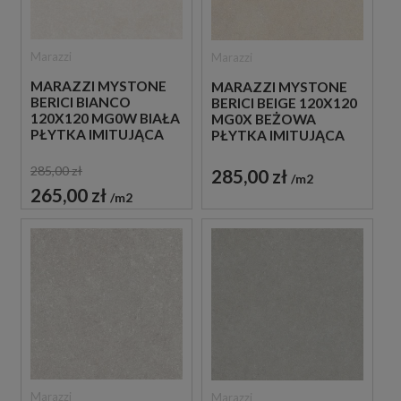
Marazzi
Marazzi
MARAZZI MYSTONE
MARAZZI MYSTONE
BERICI BIANCO
BERICI BEIGE 120X120
120X120 MG0W BIAŁA
MG0X BEŻOWA
PŁYTKA IMITUJĄCA
PŁYTKA IMITUJĄCA
KAMIEŃ
KAMIEŃ
285,00 zł
285,00 zł
m2
265,00 zł
m2
Marazzi
Marazzi