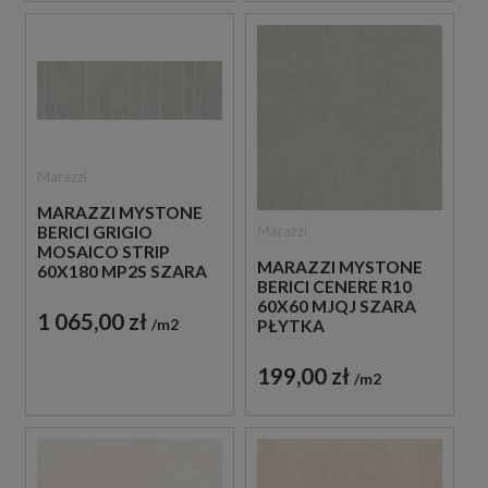
Marazzi
MARAZZI MYSTONE
Marazzi
BERICI GRIGIO
MOSAICO STRIP
MARAZZI MYSTONE
60X180 MP2S SZARA
BERICI CENERE R10
PŁYTKA
60X60 MJQJ SZARA
DEKORACYJNA
1 065,00 zł
m2
PŁYTKA
ANTYPOŚLIZGOWA
IMITUJĄCA KAMIEŃ
199,00 zł
m2