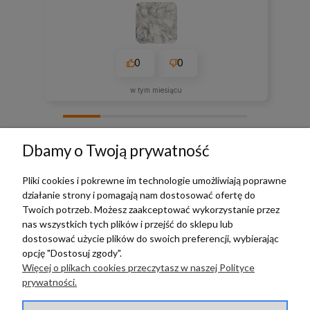
0
0
w tym miesiącu
zebranych i zweryfikowanych przez
Dbamy o Twoją prywatność
Pliki cookies i pokrewne im technologie umożliwiają poprawne
działanie strony i pomagają nam dostosować ofertę do
TERRADECO
Twoich potrzeb. Możesz zaakceptować wykorzystanie przez
nas wszystkich tych plików i przejść do sklepu lub
BAZA WIEDZY
dostosować użycie plików do swoich preferencji, wybierając
opcję "Dostosuj zgody".
Więcej o plikach cookies przeczytasz w naszej Polityce
PŁATNOŚCI I DOSTAWA
prywatności.
POMOC