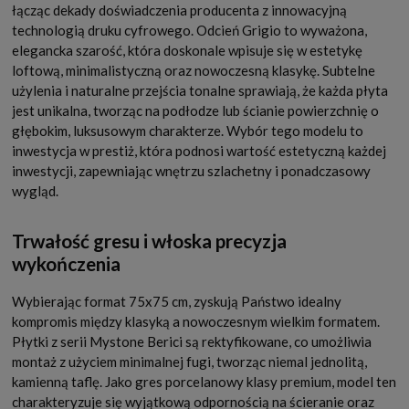
łącząc dekady doświadczenia producenta z innowacyjną
technologią druku cyfrowego. Odcień Grigio to wyważona,
elegancka szarość, która doskonale wpisuje się w estetykę
loftową, minimalistyczną oraz nowoczesną klasykę. Subtelne
użylenia i naturalne przejścia tonalne sprawiają, że każda płyta
jest unikalna, tworząc na podłodze lub ścianie powierzchnię o
głębokim, luksusowym charakterze. Wybór tego modelu to
inwestycja w prestiż, która podnosi wartość estetyczną każdej
inwestycji, zapewniając wnętrzu szlachetny i ponadczasowy
wygląd.
Trwałość gresu i włoska precyzja
wykończenia
Wybierając format 75x75 cm, zyskują Państwo idealny
kompromis między klasyką a nowoczesnym wielkim formatem.
Płytki z serii Mystone Berici są rektyfikowane, co umożliwia
montaż z użyciem minimalnej fugi, tworząc niemal jednolitą,
kamienną taflę. Jako gres porcelanowy klasy premium, model ten
charakteryzuje się wyjątkową odpornością na ścieranie oraz