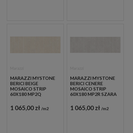
Marazzi
Marazzi
MARAZZI MYSTONE
MARAZZI MYSTONE
BERICI BEIGE
BERICI CENERE
MOSAICO STRIP
MOSAICO STRIP
60X180 MP2Q
60X180 MP2R SZARA
BEŻOWA PŁYTKA
PŁYTKA
DEKORACYJNA
DEKORACYJNA
1 065,00 zł
1 065,00 zł
m2
m2