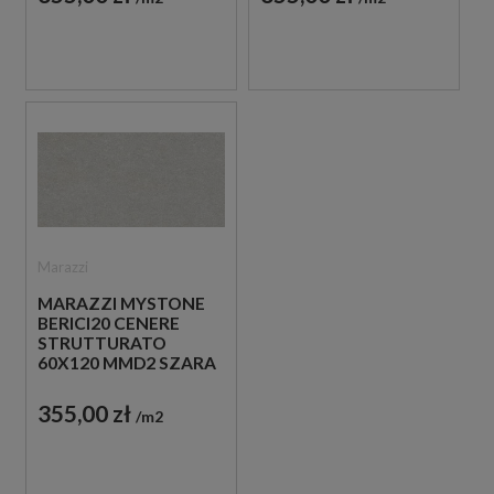
Marazzi
MARAZZI MYSTONE
BERICI20 CENERE
STRUTTURATO
60X120 MMD2 SZARA
PŁYTKA TARASOWA
20 MM
355,00 zł
m2