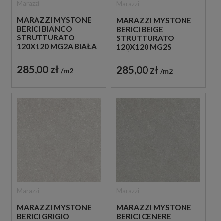
Marazzi
Marazzi
MARAZZI MYSTONE
MARAZZI MYSTONE
BERICI BIANCO
BERICI BEIGE
STRUTTURATO
STRUTTURATO
120X120 MG2A BIAŁA
120X120 MG2S
PŁYTKA
BEŻOWA PŁYTKA
STRUKTURALNA
STRUKTURALNA
285,00 zł
285,00 zł
m2
m2
IMITUJĄCA KAMIEŃ
IMITUJĄCA KAMIEŃ
Marazzi
Marazzi
MARAZZI MYSTONE
MARAZZI MYSTONE
BERICI GRIGIO
BERICI CENERE