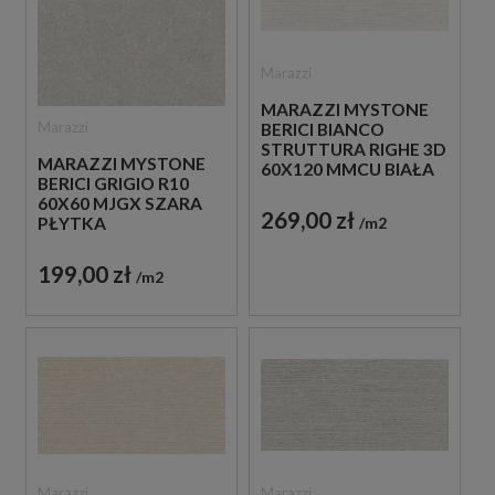
Marazzi
MARAZZI MYSTONE
Marazzi
BERICI BIANCO
STRUTTURA RIGHE 3D
MARAZZI MYSTONE
60X120 MMCU BIAŁA
BERICI GRIGIO R10
PŁYTKA
60X60 MJGX SZARA
STRUKTURALNA
269,00 zł
m2
PŁYTKA
IMITUJĄCA KAMIEŃ
ANTYPOŚLIZGOWA
IMITUJĄCA KAMIEŃ
199,00 zł
m2
Marazzi
Marazzi