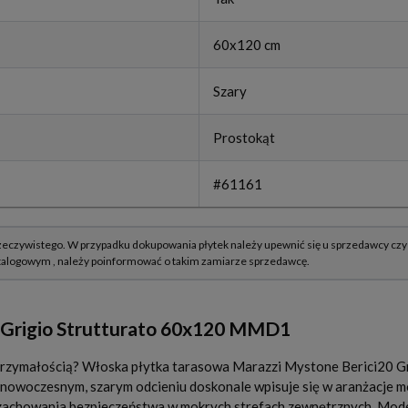
60x120 cm
Szary
Prostokąt
#61161
0 Grigio Strutturato 60x120 MMD1
trzymałością? Włoska płytka tarasowa Marazzi Mystone Berici20 G
owoczesnym, szarym odcieniu doskonale wpisuje się w aranżacje mo
 zachowania bezpieczeństwa w mokrych strefach zewnętrznych. Mod