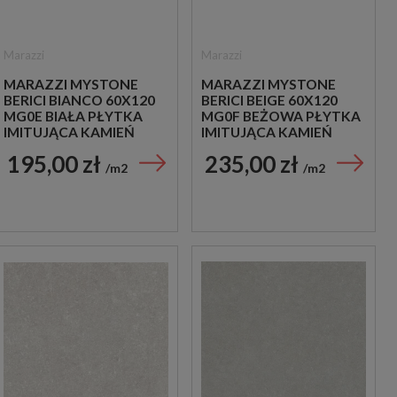
Marazzi
Marazzi
MARAZZI MYSTONE
MARAZZI MYSTONE
BERICI BIANCO 60X120
BERICI BEIGE 60X120
MG0E BIAŁA PŁYTKA
MG0F BEŻOWA PŁYTKA
IMITUJĄCA KAMIEŃ
IMITUJĄCA KAMIEŃ
195,00 zł
235,00 zł
m2
m2