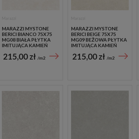
Marazzi
Marazzi
MARAZZI MYSTONE
MARAZZI MYSTONE
BERICI BIANCO 75X75
BERICI BEIGE 75X75
MG08 BIAŁA PŁYTKA
MG09 BEŻOWA PŁYTKA
IMITUJĄCA KAMIEŃ
IMITUJĄCA KAMIEŃ
215,00 zł
215,00 zł
m2
m2