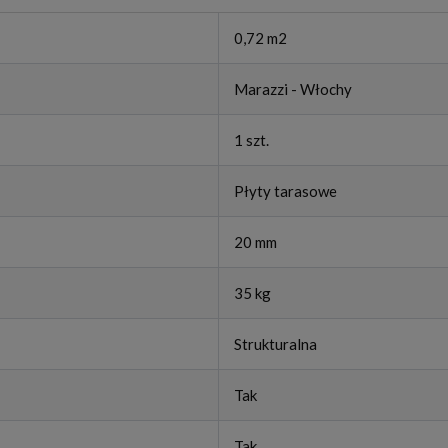
0,72 m2
Marazzi - Włochy
1 szt.
Płyty tarasowe
20 mm
35 kg
Strukturalna
Tak
Tak