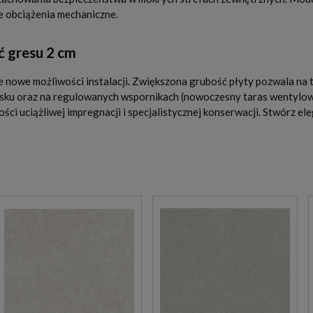
e obciążenia mechaniczne.
 gresu 2 cm
 nowe możliwości instalacji. Zwiększona grubość płyty pozwala na tra
piasku oraz na regulowanych wspornikach (nowoczesny taras wentyl
ści uciążliwej impregnacji i specjalistycznej konserwacji. Stwórz el