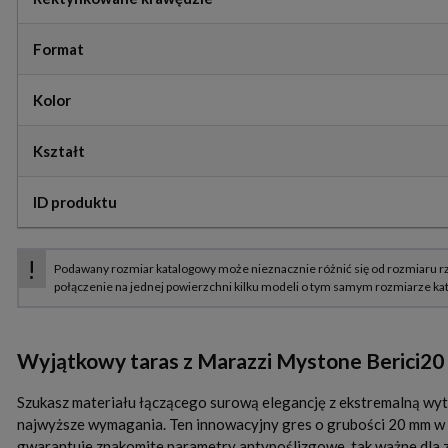
Format
Kolor
Kształt
ID produktu
Wyjątkowy taras z Marazzi Mystone Berici2
Szukasz materiału łączącego surową elegancję z ekstremalną wy
najwyższe wymagania. Ten innowacyjny gres o grubości 20 mm w n
gwarantuje znakomite parametry antypoślizgowe, tak ważne dla