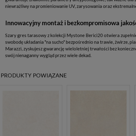
niewrażliwy na promieniowanie UV, zarysowania oraz ekstremaln
Innowacyjny montaż i bezkompromisowa jakość
Szary gres tarasowy z kolekcji Mystone Berici20 otwiera zupełnie
swobodę układania "na sucho" bezpośrednio na trawie, żwirze, 
Marazzi, zyskujesz gwarancję wieloletniej trwałości bez konieczno
swój nienaganny wygląd przez wiele dekad.
PRODUKTY POWIĄZANE