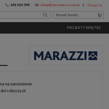
696 014 398
sklep@terradeco.com.pl
Zaloguj się
Koszyk:
(pusty)
PROJEKTY WNĘTRZ
ny na zamówienie
 dni roboczych