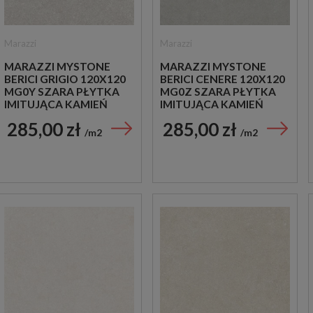
Marazzi
Marazzi
MARAZZI MYSTONE
MARAZZI MYSTONE
BERICI GRIGIO 120X120
BERICI CENERE 120X120
MG0Y SZARA PŁYTKA
MG0Z SZARA PŁYTKA
IMITUJĄCA KAMIEŃ
IMITUJĄCA KAMIEŃ
285,00 zł
285,00 zł
m2
m2