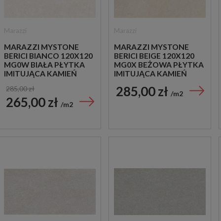
Marazzi
Marazzi
MARAZZI MYSTONE
MARAZZI MYSTONE
BERICI BIANCO 120X120
BERICI BEIGE 120X120
MG0W BIAŁA PŁYTKA
MG0X BEŻOWA PŁYTKA
IMITUJĄCA KAMIEŃ
IMITUJĄCA KAMIEŃ
285,00 zł
285,00 zł
m2
265,00 zł
m2