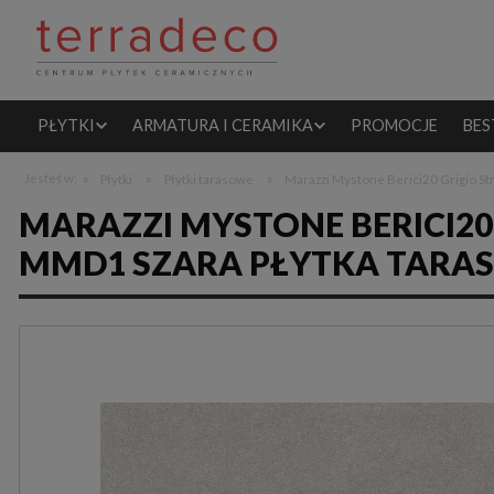
PŁYTKI
ARMATURA I CERAMIKA
PROMOCJE
BES
»
»
»
Jesteś w:
Płytki
Płytki tarasowe
Marazzi Mystone Berici20 Grigio S
MARAZZI MYSTONE BERICI20
MMD1 SZARA PŁYTKA TARA