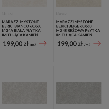
Marazzi
Marazzi
MARAZZI MYSTONE
MARAZZI MYSTONE
BERICI BIANCO 60X60
BERICI BEIGE 60X60
MG4A BIAŁA PŁYTKA
MG4S BEŻOWA PŁYTKA
IMITUJĄCA KAMIEŃ
IMITUJĄCA KAMIEŃ
199,00 zł
199,00 zł
m2
m2