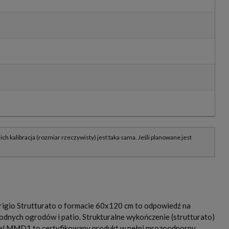
rigio Strutturato o formacie 60x120 cm to odpowiedź na
dnych ogrodów i patio. Strukturalne wykończenie (strutturato)
el MMD1 to certyfikowany produkt w pełni mrozoodporny,