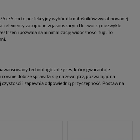
 75x75 cm to perfekcyjny wybór dla miłośników wyrafinowanej
ości elementy zatopione w jasnoszarym tle tworzą niezwykle
strzeń i pozwala na minimalizację widoczności fug. To
ni.
aawansowany technologicznie gres, który gwarantuje
n równie dobrze sprawdzi się na zewnątrz, pozwalając na
ej czystości i zapewnia odpowiednią przyczepność. Postaw na