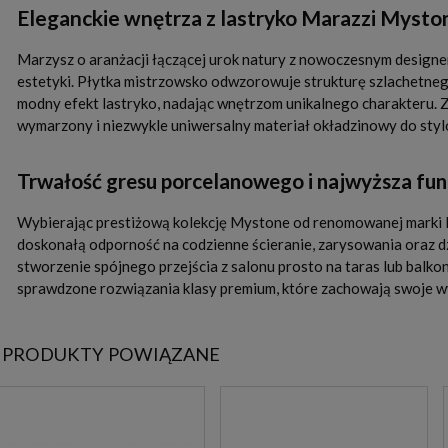
Eleganckie wnętrza z lastryko Marazzi Myst
Marzysz o aranżacji łączącej urok natury z nowoczesnym design
estetyki. Płytka mistrzowsko odwzorowuje strukturę szlachetnego
modny efekt lastryko, nadając wnętrzom unikalnego charakteru. 
wymarzony i niezwykle uniwersalny materiał okładzinowy do sty
Trwałość gresu porcelanowego i najwyższa fun
Wybierając prestiżową kolekcję Mystone od renomowanej marki 
doskonałą odporność na codzienne ścieranie, zarysowania oraz dz
stworzenie spójnego przejścia z salonu prosto na taras lub balk
sprawdzone rozwiązania klasy premium, które zachowają swoje wy
PRODUKTY POWIĄZANE