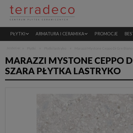
PŁYTKI
ARMATURA I CERAMIKA
PROMOCJE
BES
»
»
»
Jesteś w:
Płytki
Płytki lastryko
Marazzi Mystone Ceppo Di Gre Bianco
MARAZZI MYSTONE CEPPO DI
SZARA PŁYTKA LASTRYKO