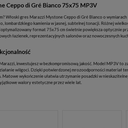
one Ceppo di Gré Bianco 75x75 MP3V
em? Włoski gres Marazzi Mystone Ceppo di Gré Bianco o wymiarach
, lombardzkiego kamienia w jasnej, subtelnej tonacji. Różnej wielk
Zoptymalizowany format 75x75 cm świetnie powiększa optycznie prze
lowych łazienek, reprezentacyjnych salonów oraz nowoczesnych kuch
kcjonalność
Marazzi, inwestujesz w bezkompromisową jakość. Model MP3V to z
iałanie wilgoci. Dzięki potwierdzonej mrozoodporności materiał te
on. Matowe wykończenie ułatwia utrzymanie posadzki w nieskaziteln
jątkowe walory estetyczne przez wiele lat.