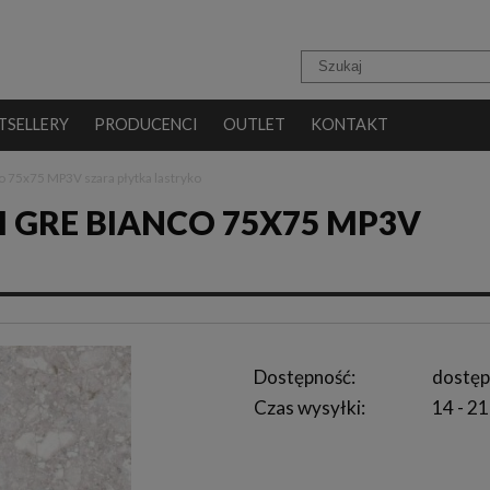
TSELLERY
PRODUCENCI
OUTLET
KONTAKT
 75x75 MP3V szara płytka lastryko
 GRE BIANCO 75X75 MP3V
Dostępność:
dostęp
Czas wysyłki:
14 - 21