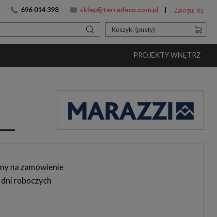
696 014 398
sklep@terradeco.com.pl
Zaloguj się
Koszyk:
(pusty)
PROJEKTY WNĘTRZ
ny na zamówienie
 dni roboczych