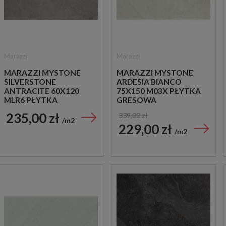
Marazzi
Marazzi
MARAZZI MYSTONE
MARAZZI MYSTONE
SILVERSTONE
ARDESIA BIANCO
ANTRACITE 60X120
75X150 M03X PŁYTKA
MLR6 PŁYTKA
GRESOWA
GRESOWA
235,00 zł
339,00 zł
m2
229,00 zł
m2