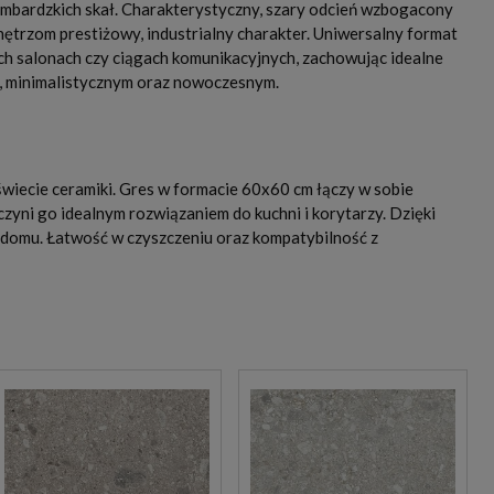
lombardzkich skał. Charakterystyczny, szary odcień wzbogacony
nętrzom prestiżowy, industrialny charakter. Uniwersalny format
ch salonach czy ciągach komunikacyjnych, zachowując idealne
m, minimalistycznym oraz nowoczesnym.
świecie ceramiki. Gres w formacie 60x60 cm łączy w sobie
czyni go idealnym rozwiązaniem do kuchni i korytarzy. Dzięki
 domu. Łatwość w czyszczeniu oraz kompatybilność z