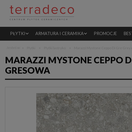
PŁYTKI
ARMATURA I CERAMIKA
PROMOCJE
BES
»
»
»
Jesteś w:
Płytki
Płytki lastryko
Marazzi Mystone Ceppo Di Gre Grey
MARAZZI MYSTONE CEPPO DI
GRESOWA