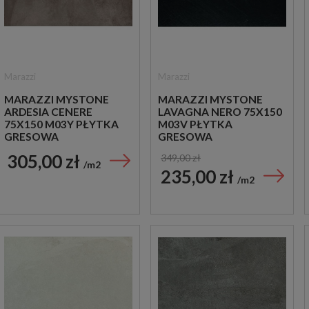
Marazzi
Marazzi
MARAZZI MYSTONE
MARAZZI MYSTONE
ARDESIA CENERE
LAVAGNA NERO 75X150
75X150 M03Y PŁYTKA
M03V PŁYTKA
GRESOWA
GRESOWA
305,00 zł
349,00 zł
m2
235,00 zł
m2