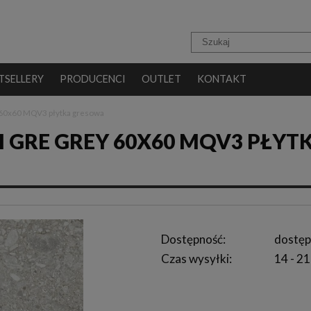
TSELLERY
PRODUCENCI
OUTLET
KONTAKT
 60x60 MQV3 płytka gresowa
 GRE GREY 60X60 MQV3 PŁYT
Dostępność:
dostęp
Czas wysyłki:
14 - 21