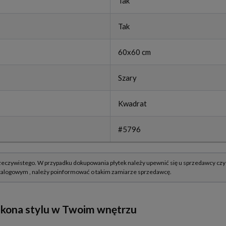
Tak
Tak
60x60 cm
Szary
Kwadrat
#5796
ikona stylu w Twoim wnętrzu