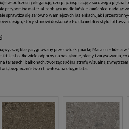
uje współczesną elegancję, czerpiąc inspirację z surowego piękna 
enia przypomina materiał zdobiący mediolańskie kamienice, nadając w
le sprawdza się zarówno w mniejszych łazienkach, jak i przestronny
owy design, który stanowi doskonałe tło dla mebli w stylu loftowy
i
ajwyższej klasy, sygnowany przez włoską markę Marazzi – lidera w 
ki. Jest całkowicie odporny na nasiąkanie, plamy i zarysowania, co 
 tarasach i balkonach, tworząc spójną strefę wizualną z wnętrzem
rt, bezpieczeństwo i trwałość na długie lata.