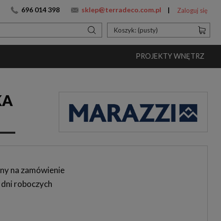
696 014 398
sklep@terradeco.com.pl
Zaloguj się
Koszyk:
(pusty)
PROJEKTY WNĘTRZ
KA
ny na zamówienie
 dni roboczych