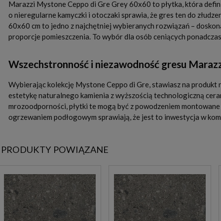
Marazzi Mystone Ceppo di Gre Grey 60x60 to płytka, która defini
o nieregularne kamyczki i otoczaki sprawia, że gres ten do złudz
60x60 cm to jedno z najchętniej wybieranych rozwiązań – doskona
proporcje pomieszczenia. To wybór dla osób ceniących ponadczas
Wszechstronność i niezawodność gresu Marazz
Wybierając kolekcję Mystone Ceppo di Gre, stawiasz na produkt n
estetykę naturalnego kamienia z wyższością technologiczną cerami
mrozoodporności, płytki te mogą być z powodzeniem montowane na
ogrzewaniem podłogowym sprawiają, że jest to inwestycja w komfo
PRODUKTY POWIĄZANE