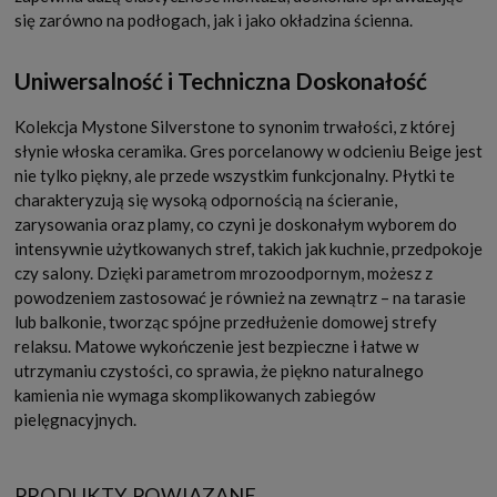
się zarówno na podłogach, jak i jako okładzina ścienna.
Uniwersalność i Techniczna Doskonałość
Kolekcja Mystone Silverstone to synonim trwałości, z której
słynie włoska ceramika. Gres porcelanowy w odcieniu Beige jest
nie tylko piękny, ale przede wszystkim funkcjonalny. Płytki te
charakteryzują się wysoką odpornością na ścieranie,
zarysowania oraz plamy, co czyni je doskonałym wyborem do
intensywnie użytkowanych stref, takich jak kuchnie, przedpokoje
czy salony. Dzięki parametrom mrozoodpornym, możesz z
powodzeniem zastosować je również na zewnątrz – na tarasie
lub balkonie, tworząc spójne przedłużenie domowej strefy
relaksu. Matowe wykończenie jest bezpieczne i łatwe w
utrzymaniu czystości, co sprawia, że piękno naturalnego
kamienia nie wymaga skomplikowanych zabiegów
pielęgnacyjnych.
PRODUKTY POWIĄZANE