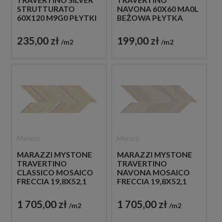
TRAVERTINO SILVER
NAVONA 60X60 MA0L
STRUTTURATO
BEŻOWA PŁYTKA
60X120 M9G0 PŁYTKI
TRAWERTYNOWA
TRAWERTYNOWE
199,00 zł
235,00 zł
m2
m2
Marazzi
Marazzi
MARAZZI MYSTONE
MARAZZI MYSTONE
TRAVERTINO
TRAVERTINO
CLASSICO MOSAICO
NAVONA MOSAICO
FRECCIA 19,8X52,1
FRECCIA 19,8X52,1
M9Q4 MOZAIKA
M9Q5 MOZAIKA
TRAWERTYNOWA
TRAWERTYNOWA
1 705,00 zł
1 705,00 zł
m2
m2