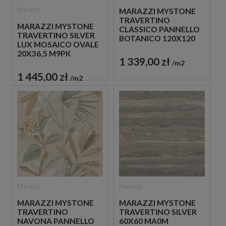
Marazzi
MARAZZI MYSTONE
TRAVERTINO
MARAZZI MYSTONE
CLASSICO PANNELLO
TRAVERTINO SILVER
BOTANICO 120X120
LUX MOSAICO OVALE
M9P5 PŁYTKI
20X36,5 M9PK
PATCHWORK
1 339,00 zł
MOZAIKA
m2
TRAWERTYNOWE
TRAWERTYNOWA
1 445,00 zł
m2
Marazzi
Marazzi
MARAZZI MYSTONE
MARAZZI MYSTONE
TRAVERTINO SILVER
TRAVERTINO
60X60 MA0M
NAVONA PANNELLO