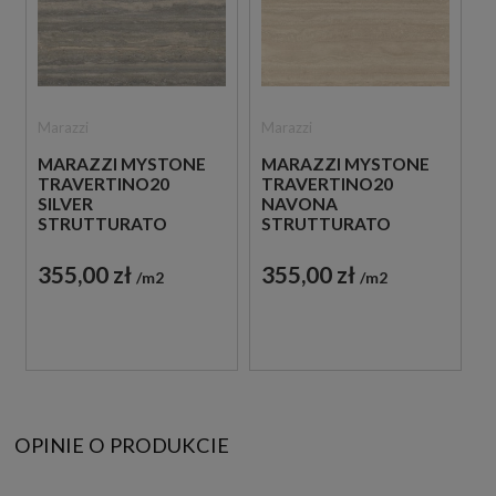
Marazzi
Marazzi
MARAZZI MYSTONE
MARAZZI MYSTONE
TRAVERTINO20
TRAVERTINO20
SILVER
NAVONA
STRUTTURATO
STRUTTURATO
60X120 MN3T
60X120 MN3U
SREBRNA PŁYTKA
BEŻOWA PŁYTKA
355,00 zł
355,00 zł
m2
m2
TRAWERTYNOWA NA
TRAWERTYNOWA NA
TARAS 20 MM
TARAS 20 MM
OPINIE O PRODUKCIE