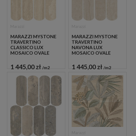
Marazzi
Marazzi
MARAZZI MYSTONE
MARAZZI MYSTONE
TRAVERTINO
TRAVERTINO
CLASSICO LUX
NAVONA LUX
MOSAICO OVALE
MOSAICO OVALE
20X36,5 M9PH
20X36,5 M9PJ
MOZAIKA
MOZAIKA
1 445,00 zł
1 445,00 zł
m2
m2
TRAWERTYNOWA
TRAWERTYNOWA
Marazzi