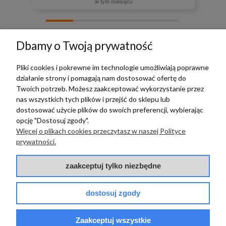
w tym miesiącu
zebranych i zweryfikowanych przez
Dbamy o Twoją prywatność
Pliki cookies i pokrewne im technologie umożliwiają poprawne
działanie strony i pomagają nam dostosować ofertę do
TERRADECO
Twoich potrzeb. Możesz zaakceptować wykorzystanie przez
nas wszystkich tych plików i przejść do sklepu lub
BAZA WIEDZY
dostosować użycie plików do swoich preferencji, wybierając
opcję "Dostosuj zgody".
Więcej o plikach cookies przeczytasz w naszej Polityce
PŁATNOŚCI I DOSTAWA
prywatności.
POMOC
zaakceptuj tylko niezbędne
dostosuj zgody
Zaakceptuj wszystkie
© 2017 - 2025 | terradeco.com.pl
code and analytics: terradeco
software:
shoper.pl