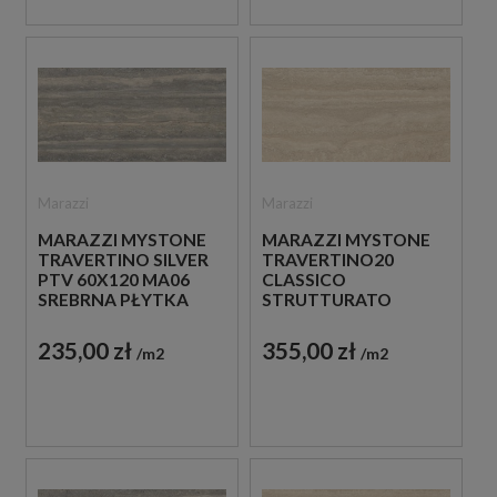
Marazzi
Marazzi
MARAZZI MYSTONE
MARAZZI MYSTONE
TRAVERTINO SILVER
TRAVERTINO20
PTV 60X120 MA06
CLASSICO
SREBRNA PŁYTKA
STRUTTURATO
TRAWERTYNOWA
60X120 MN3P
BEŻOWA PŁYTKA
235,00 zł
355,00 zł
m2
m2
TRAWERTYNOWA NA
TARAS 20 MM