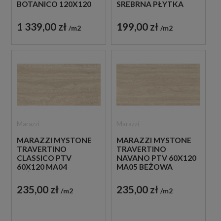
SREBRNA PŁYTKA
BOTANICO 120X120
TRAWERTYNOWA
M9P7 PŁYTKI
PATCHWORK
199,00 zł
1 339,00 zł
m2
m2
TRAWERTYNOWE
Marazzi
Marazzi
MARAZZI MYSTONE
MARAZZI MYSTONE
TRAVERTINO
TRAVERTINO
CLASSICO PTV
NAVANO PTV 60X120
60X120 MA04
MA05 BEŻOWA
BEŻOWA PŁYTKA
PŁYTKA
TRAWERTYNOWA
TRAWERTYNOWA
235,00 zł
235,00 zł
m2
m2