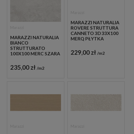
Marazzi
MARAZZI NATURALIA
Marazzi
ROVERE STRUTTURA
CANNETO 3D 33X100
MARAZZI NATURALIA
MERQ PŁYTKA
BIANCO
ŚCIENNA
STRUTTURATO
DREWNOPODOBNA
229,00 zł
m2
100X100 MERC SZARA
PŁYTKA
STRUKTURALNA
235,00 zł
m2
IMITUJĄCA KAMIEŃ
Marazzi
Marazzi