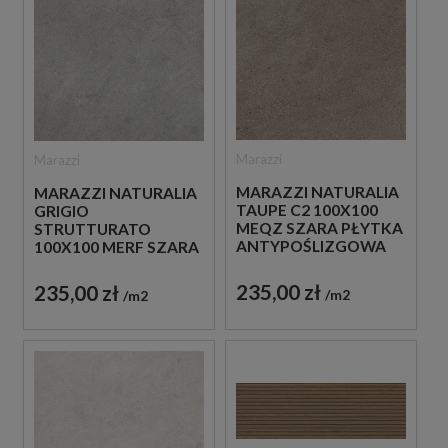
Marazzi
Marazzi
MARAZZI NATURALIA
MARAZZI NATURALIA
TAUPE C2 100X100
GRIGIO
MEQZ SZARA PŁYTKA
STRUTTURATO
ANTYPOŚLIZGOWA
100X100 MERF SZARA
IMITUJĄCA KAMIEŃ
PŁYTKA
STRUKTURALNA
235,00 zł
235,00 zł
m2
m2
IMITUJĄCA KAMIEŃ