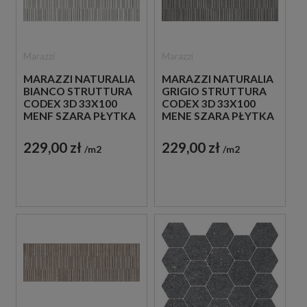
Marazzi
Marazzi
MARAZZI NATURALIA
MARAZZI NATURALIA
BIANCO STRUTTURA
GRIGIO STRUTTURA
CODEX 3D 33X100
CODEX 3D 33X100
MENF SZARA PŁYTKA
MENE SZARA PŁYTKA
STRUKTURALNA
STRUKTURALNA
ŚCIENNA IMITUJĄCA
ŚCIENNA IMITUJĄCA
229,00 zł
229,00 zł
m2
m2
KAMIEŃ
KAMIEŃ