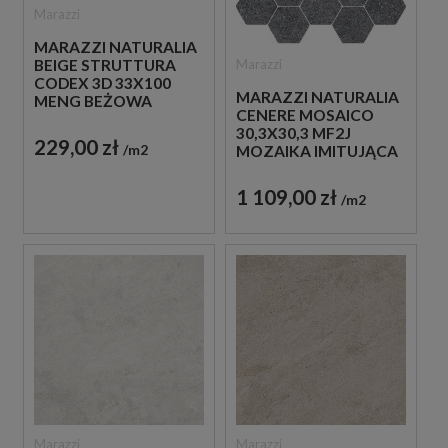
Marazzi
MARAZZI NATURALIA
Marazzi
BEIGE STRUTTURA
CODEX 3D 33X100
MARAZZI NATURALIA
MENG BEŻOWA
CENERE MOSAICO
PŁYTKA
30,3X30,3 MF2J
STRUKTURALNA
229,00 zł
m2
MOZAIKA IMITUJĄCA
ŚCIENNA IMITUJĄCA
KAMIEŃ W SZARYM
KAMIEŃ
KOLORZE
1 109,00 zł
m2
Marazzi
Marazzi