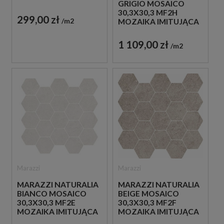
GRIGIO MOSAICO
PŁYTKA ŚCIENNA
30,3X30,3 MF2H
DEKORACYJNA
299,00 zł
m2
MOZAIKA IMITUJĄCA
KAMIEŃ W SZARYM
KOLORZE
1 109,00 zł
m2
Marazzi
Marazzi
MARAZZI NATURALIA
MARAZZI NATURALIA
BIANCO MOSAICO
BEIGE MOSAICO
30,3X30,3 MF2E
30,3X30,3 MF2F
MOZAIKA IMITUJĄCA
MOZAIKA IMITUJĄCA
KAMIEŃ W SZARYM
KAMIEŃ W BEŻOWYM