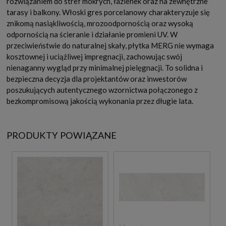
rozwiązaniem do stref mokrych, łazienek oraz na zewnętrzne
tarasy i balkony. Włoski gres porcelanowy charakteryzuje się
znikomą nasiąkliwością, mrozoodpornością oraz wysoką
odpornością na ścieranie i działanie promieni UV. W
przeciwieństwie do naturalnej skały, płytka MERG nie wymaga
kosztownej i uciążliwej impregnacji, zachowując swój
nienaganny wygląd przy minimalnej pielęgnacji. To solidna i
bezpieczna decyzja dla projektantów oraz inwestorów
poszukujących autentycznego wzornictwa połączonego z
bezkompromisową jakością wykonania przez długie lata.
PRODUKTY POWIĄZANE