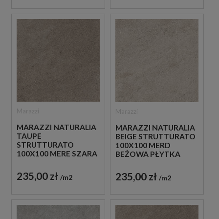
Marazzi
Marazzi
MARAZZI NATURALIA
MARAZZI NATURALIA
TAUPE
BEIGE STRUTTURATO
STRUTTURATO
100X100 MERD
100X100 MERE SZARA
BEŻOWA PŁYTKA
PŁYTKA
STRUKTURALNA
STRUKTURALNA
IMITUJĄCA KAMIEŃ
235,00 zł
235,00 zł
m2
m2
IMITUJĄCA KAMIEŃ