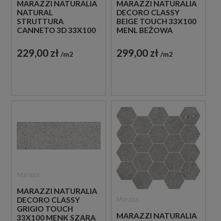
MARAZZI NATURALIA
MARAZZI NATURALIA
NATURAL
DECORO CLASSY
STRUTTURA
BEIGE TOUCH 33X100
CANNETO 3D 33X100
MENL BEŻOWA
MEVJ BEŻOWA
PŁYTKA ŚCIENNA
PŁYTKA ŚCIENNA
DEKORACYJNA
229,00 zł
299,00 zł
m2
m2
DREWNOPODOBNA
Marazzi
MARAZZI NATURALIA
Marazzi
DECORO CLASSY
GRIGIO TOUCH
MARAZZI NATURALIA
33X100 MENK SZARA