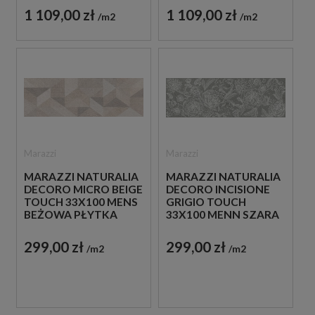
KOLORZE
KOLORZE
1 109,00 zł
1 109,00 zł
m2
m2
Marazzi
Marazzi
MARAZZI NATURALIA
MARAZZI NATURALIA
DECORO MICRO BEIGE
DECORO INCISIONE
TOUCH 33X100 MENS
GRIGIO TOUCH
BEŻOWA PŁYTKA
33X100 MENN SZARA
ŚCIENNA
PŁYTKA ŚCIENNA
DEKORACYJNA
DEKORACYJNA
299,00 zł
299,00 zł
m2
m2