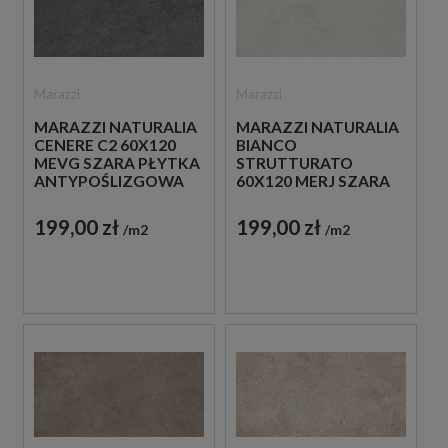
Marazzi
Marazzi
MARAZZI NATURALIA
MARAZZI NATURALIA
CENERE C2 60X120
BIANCO
MEVG SZARA PŁYTKA
STRUTTURATO
ANTYPOŚLIZGOWA
60X120 MERJ SZARA
IMITUJĄCA KAMIEŃ
PŁYTKA
STRUKTULARNA
199,00 zł
199,00 zł
m2
m2
IMITUJĄCA KAMIEŃ