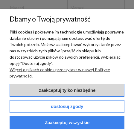
Marazzi
Marazzi
MARAZZI NATURALIA
MARAZZI NATURALIA
Dbamy o Twoją prywatność
TAUPE
BEIGE STRUTTURATO
STRUTTURATO
60X120 MERK
Pliki cookies i pokrewne im technologie umożliwiają poprawne
60X120 MERL SZARA
BEŻOWA PŁYTKA
działanie strony i pomagają nam dostosować ofertę do
PŁYTKA
STRUKTULARNA
STRUKTULARNA
IMITUJĄCA KAMIEŃ
Twoich potrzeb. Możesz zaakceptować wykorzystanie przez
199,00 zł
199,00 zł
m2
m2
IMITUJĄCA KAMIEŃ
nas wszystkich tych plików i przejść do sklepu lub
dostosować użycie plików do swoich preferencji, wybierając
opcję "Dostosuj zgody".
Więcej o plikach cookies przeczytasz w naszej Polityce
prywatności.
zaakceptuj tylko niezbędne
dostosuj zgody
Marazzi
Marazzi
Zaakceptuj wszystkie
MARAZZI NATURALIA
MARAZZI NATURALIA