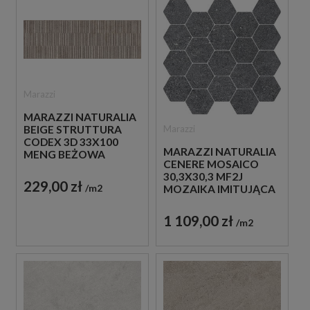
Marazzi
MARAZZI NATURALIA
Marazzi
BEIGE STRUTTURA
CODEX 3D 33X100
MARAZZI NATURALIA
MENG BEŻOWA
CENERE MOSAICO
PŁYTKA
30,3X30,3 MF2J
STRUKTURALNA
229,00 zł
m2
MOZAIKA IMITUJĄCA
ŚCIENNA IMITUJĄCA
KAMIEŃ W SZARYM
KAMIEŃ
KOLORZE
1 109,00 zł
m2