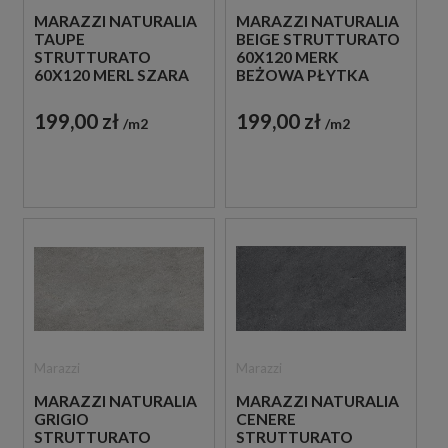
MARAZZI NATURALIA
MARAZZI NATURALIA
TAUPE
BEIGE STRUTTURATO
STRUTTURATO
60X120 MERK
60X120 MERL SZARA
BEŻOWA PŁYTKA
PŁYTKA
STRUKTULARNA
STRUKTULARNA
IMITUJĄCA KAMIEŃ
199,00 zł
199,00 zł
m2
m2
IMITUJĄCA KAMIEŃ
Marazzi
Marazzi
MARAZZI NATURALIA
MARAZZI NATURALIA
GRIGIO
CENERE
STRUTTURATO
STRUTTURATO