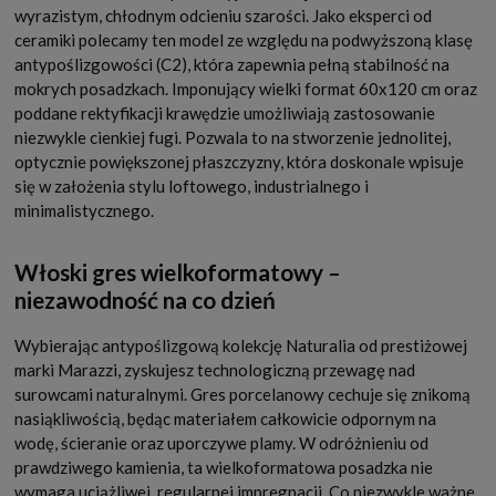
wyrazistym, chłodnym odcieniu szarości. Jako eksperci od
ceramiki polecamy ten model ze względu na podwyższoną klasę
antypoślizgowości (C2), która zapewnia pełną stabilność na
mokrych posadzkach. Imponujący wielki format 60x120 cm oraz
poddane rektyfikacji krawędzie umożliwiają zastosowanie
niezwykle cienkiej fugi. Pozwala to na stworzenie jednolitej,
optycznie powiększonej płaszczyzny, która doskonale wpisuje
się w założenia stylu loftowego, industrialnego i
minimalistycznego.
Włoski gres wielkoformatowy –
niezawodność na co dzień
Wybierając antypoślizgową kolekcję Naturalia od prestiżowej
marki Marazzi, zyskujesz technologiczną przewagę nad
surowcami naturalnymi. Gres porcelanowy cechuje się znikomą
nasiąkliwością, będąc materiałem całkowicie odpornym na
wodę, ścieranie oraz uporczywe plamy. W odróżnieniu od
prawdziwego kamienia, ta wielkoformatowa posadzka nie
wymaga uciążliwej, regularnej impregnacji. Co niezwykle ważne