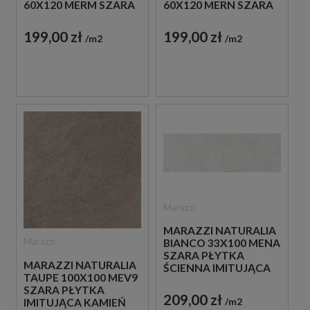
60X120 MERM SZARA
60X120 MERN SZARA
PŁYTKA
PŁYTKA
STRUKTULARNA
STRUKTULARNA
199,00 zł
199,00 zł
m2
m2
IMITUJĄCA KAMIEŃ
IMITUJĄCA KAMIEŃ
Marazzi
MARAZZI NATURALIA
Marazzi
BIANCO 33X100 MENA
SZARA PŁYTKA
MARAZZI NATURALIA
ŚCIENNA IMITUJĄCA
TAUPE 100X100 MEV9
KAMIEŃ
SZARA PŁYTKA
209,00 zł
m2
IMITUJĄCA KAMIEŃ