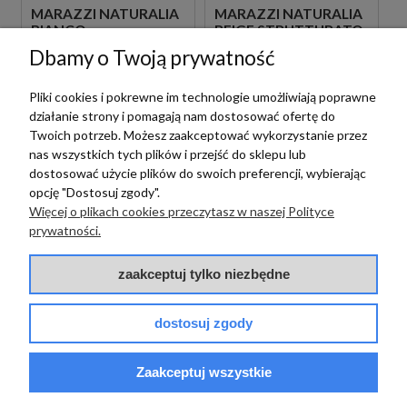
MARAZZI NATURALIA
MARAZZI NATURALIA
BIANCO
BEIGE STRUTTURATO
STRUTTURATO
100X100 MERD
Dbamy o Twoją prywatność
100X100 MERC SZARA
BEŻOWA PŁYTKA
PŁYTKA
STRUKTURALNA
STRUKTURALNA
IMITUJĄCA KAMIEŃ
Pliki cookies i pokrewne im technologie umożliwiają poprawne
235,00 zł
235,00 zł
m2
m2
IMITUJĄCA KAMIEŃ
działanie strony i pomagają nam dostosować ofertę do
Twoich potrzeb. Możesz zaakceptować wykorzystanie przez
nas wszystkich tych plików i przejść do sklepu lub
dostosować użycie plików do swoich preferencji, wybierając
opcję "Dostosuj zgody".
Więcej o plikach cookies przeczytasz w naszej Polityce
prywatności.
zaakceptuj tylko niezbędne
dostosuj zgody
Marazzi
Marazzi
MARAZZI NATURALIA
MARAZZI NATURALIA
Zaakceptuj wszystkie
TAUPE
GRIGIO
STRUTTURATO
STRUTTURATO