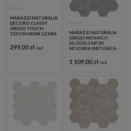
Marazzi
MARAZZI NATURALIA
Marazzi
DECORO CLASSY
GRIGIO TOUCH
MARAZZI NATURALIA
33X100 MENK SZARA
GRIGIO MOSAICO
PŁYTKA ŚCIENNA
30,3X30,3 MF2H
DEKORACYJNA
299,00 zł
m2
MOZAIKA IMITUJĄCA
KAMIEŃ W SZARYM
KOLORZE
1 109,00 zł
m2