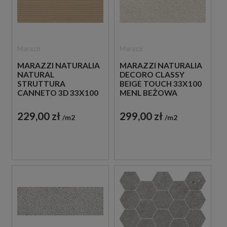
Marazzi
Marazzi
MARAZZI NATURALIA
MARAZZI NATURALIA
NATURAL
DECORO CLASSY
STRUTTURA
BEIGE TOUCH 33X100
CANNETO 3D 33X100
MENL BEŻOWA
MEVJ BEŻOWA
PŁYTKA ŚCIENNA
PŁYTKA ŚCIENNA
DEKORACYJNA
229,00 zł
299,00 zł
m2
m2
DREWNOPODOBNA