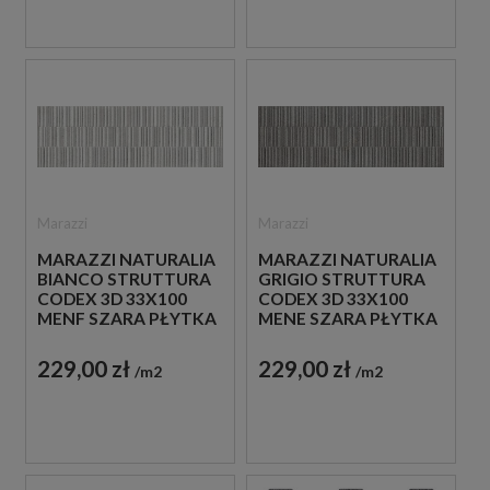
Marazzi
Marazzi
MARAZZI NATURALIA
MARAZZI NATURALIA
BIANCO STRUTTURA
GRIGIO STRUTTURA
CODEX 3D 33X100
CODEX 3D 33X100
MENF SZARA PŁYTKA
MENE SZARA PŁYTKA
STRUKTURALNA
STRUKTURALNA
ŚCIENNA IMITUJĄCA
ŚCIENNA IMITUJĄCA
229,00 zł
229,00 zł
m2
m2
KAMIEŃ
KAMIEŃ