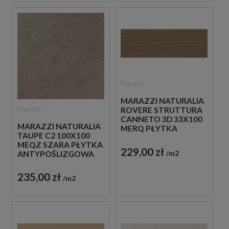
Marazzi
MARAZZI NATURALIA
Marazzi
ROVERE STRUTTURA
CANNETO 3D 33X100
MARAZZI NATURALIA
MERQ PŁYTKA
TAUPE C2 100X100
ŚCIENNA
MEQZ SZARA PŁYTKA
DREWNOPODOBNA
229,00 zł
m2
ANTYPOŚLIZGOWA
IMITUJĄCA KAMIEŃ
235,00 zł
m2