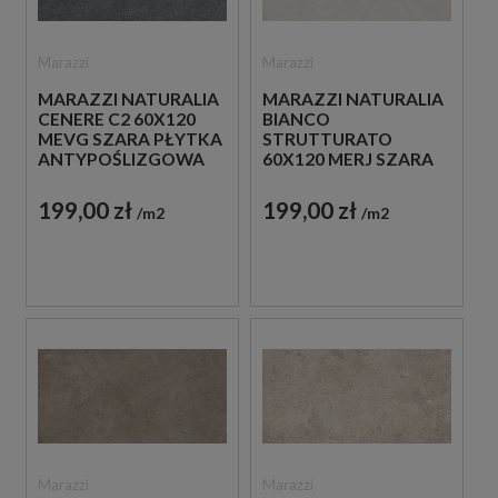
Marazzi
Marazzi
MARAZZI NATURALIA
MARAZZI NATURALIA
CENERE C2 60X120
BIANCO
MEVG SZARA PŁYTKA
STRUTTURATO
ANTYPOŚLIZGOWA
60X120 MERJ SZARA
IMITUJĄCA KAMIEŃ
PŁYTKA
STRUKTULARNA
199,00 zł
199,00 zł
m2
m2
IMITUJĄCA KAMIEŃ
Marazzi
Marazzi