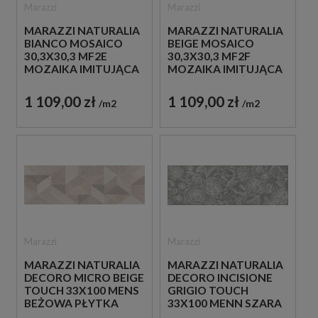
Marazzi
Marazzi
MARAZZI NATURALIA
MARAZZI NATURALIA
BIANCO MOSAICO
BEIGE MOSAICO
30,3X30,3 MF2E
30,3X30,3 MF2F
MOZAIKA IMITUJĄCA
MOZAIKA IMITUJĄCA
KAMIEŃ W SZARYM
KAMIEŃ W BEŻOWYM
KOLORZE
KOLORZE
1 109,00 zł
1 109,00 zł
m2
m2
Marazzi
Marazzi
MARAZZI NATURALIA
MARAZZI NATURALIA
DECORO MICRO BEIGE
DECORO INCISIONE
TOUCH 33X100 MENS
GRIGIO TOUCH
BEŻOWA PŁYTKA
33X100 MENN SZARA
ŚCIENNA
PŁYTKA ŚCIENNA