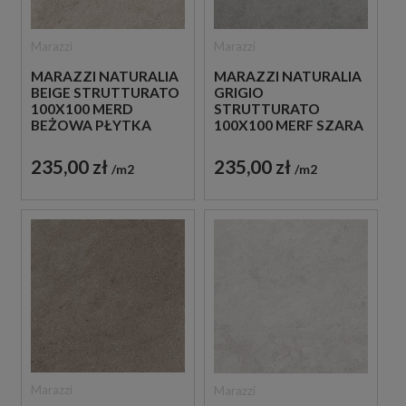
Marazzi
Marazzi
MARAZZI NATURALIA
MARAZZI NATURALIA
BEIGE STRUTTURATO
GRIGIO
100X100 MERD
STRUTTURATO
BEŻOWA PŁYTKA
100X100 MERF SZARA
STRUKTURALNA
PŁYTKA
IMITUJĄCA KAMIEŃ
STRUKTURALNA
235,00 zł
235,00 zł
m2
m2
IMITUJĄCA KAMIEŃ
Marazzi
Marazzi