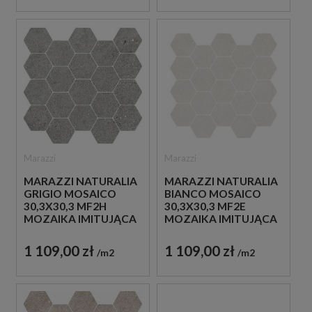
Marazzi
Marazzi
MARAZZI NATURALIA
MARAZZI NATURALIA
GRIGIO MOSAICO
BIANCO MOSAICO
30,3X30,3 MF2H
30,3X30,3 MF2E
MOZAIKA IMITUJĄCA
MOZAIKA IMITUJĄCA
KAMIEŃ W SZARYM
KAMIEŃ W SZARYM
KOLORZE
KOLORZE
1 109,00 zł
1 109,00 zł
m2
m2