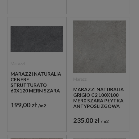
Marazzi
MARAZZI NATURALIA
Marazzi
CENERE
STRUTTURATO
MARAZZI NATURALIA
60X120 MERN SZARA
GRIGIO C2 100X100
PŁYTKA
MER0 SZARA PŁYTKA
STRUKTULARNA
199,00 zł
m2
ANTYPOŚLIZGOWA
IMITUJĄCA KAMIEŃ
IMITUJĄCA KAMIEŃ
235,00 zł
m2