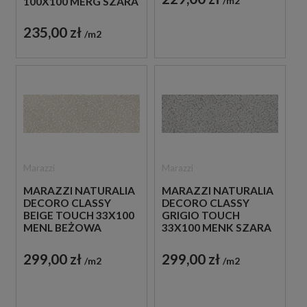
m2
100X100 MERG SZARA
DREWNOPODOBNA
PŁYTKA
STRUKTURALNA
235,00 zł
m2
IMITUJĄCA KAMIEŃ
Marazzi
Marazzi
MARAZZI NATURALIA
MARAZZI NATURALIA
DECORO CLASSY
DECORO CLASSY
BEIGE TOUCH 33X100
GRIGIO TOUCH
MENL BEŻOWA
33X100 MENK SZARA
PŁYTKA ŚCIENNA
PŁYTKA ŚCIENNA
DEKORACYJNA
DEKORACYJNA
299,00 zł
299,00 zł
m2
m2