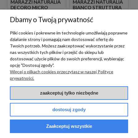
MARAZZI NATURALIA
MARAZZI NATURALIA
DECORO MICRO
BIANCO STRUTTURA
GRIGIO TOUCH
CODEX 3D 33X100
Dbamy o Twoją prywatność
33X100 MENR SZARA
MENF SZARA PŁYTKA
PŁYTKA ŚCIENNA
STRUKTURALNA
DEKORACYJNA
ŚCIENNA IMITUJĄCA
299,00 zł
229,00 zł
Pliki cookies i pokrewne im technologie umożliwiają poprawne
m2
m2
KAMIEŃ
działanie strony i pomagają nam dostosować ofertę do
Twoich potrzeb. Możesz zaakceptować wykorzystanie przez
nas wszystkich tych plików i przejść do sklepu lub
dostosować użycie plików do swoich preferencji, wybierając
opcję "Dostosuj zgody".
Więcej o plikach cookies przeczytasz w naszej Polityce
prywatności.
zaakceptuj tylko niezbędne
Marazzi
Marazzi
dostosuj zgody
MARAZZI NATURALIA
MARAZZI NATURALIA
GRIGIO STRUTTURA
BEIGE STRUTTURA
Zaakceptuj wszystkie
CODEX 3D 33X100
CODEX 3D 33X100
MENE SZARA PŁYTKA
MENG BEŻOWA