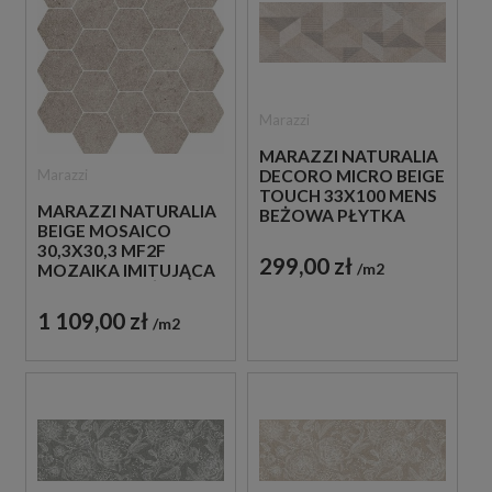
Marazzi
MARAZZI NATURALIA
Marazzi
DECORO MICRO BEIGE
TOUCH 33X100 MENS
MARAZZI NATURALIA
BEŻOWA PŁYTKA
BEIGE MOSAICO
ŚCIENNA
30,3X30,3 MF2F
DEKORACYJNA
299,00 zł
m2
MOZAIKA IMITUJĄCA
KAMIEŃ W BEŻOWYM
KOLORZE
1 109,00 zł
m2