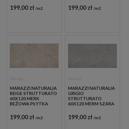
STRUKTULARNA
STRUKTULARNA
199,00 zł
199,00 zł
m2
m2
IMITUJĄCA KAMIEŃ
IMITUJĄCA KAMIEŃ
Marazzi
Marazzi
MARAZZI NATURALIA
MARAZZI NATURALIA
BEIGE STRUTTURATO
GRIGIO
60X120 MERK
STRUTTURATO
BEŻOWA PŁYTKA
60X120 MERM SZARA
STRUKTULARNA
PŁYTKA
IMITUJĄCA KAMIEŃ
STRUKTULARNA
199,00 zł
199,00 zł
m2
m2
IMITUJĄCA KAMIEŃ