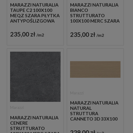
MARAZZI NATURALIA
MARAZZI NATURALIA
TAUPE C2 100X100
BIANCO
MEQZ SZARA PŁYTKA
STRUTTURATO
ANTYPOŚLIZGOWA
100X100 MERC SZARA
IMITUJĄCA KAMIEŃ
PŁYTKA
STRUKTURALNA
235,00 zł
235,00 zł
m2
m2
IMITUJĄCA KAMIEŃ
Marazzi
MARAZZI NATURALIA
Marazzi
NATURAL
STRUTTURA
MARAZZI NATURALIA
CANNETO 3D 33X100
CENERE
MEVJ BEŻOWA
STRUTTURATO
PŁYTKA ŚCIENNA
229,00 zł