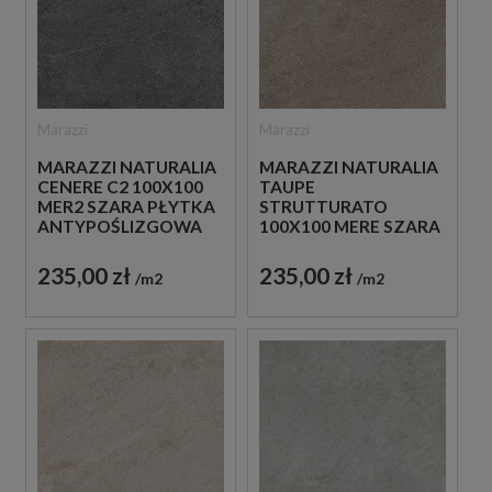
Marazzi
Marazzi
MARAZZI NATURALIA
MARAZZI NATURALIA
CENERE C2 100X100
TAUPE
MER2 SZARA PŁYTKA
STRUTTURATO
ANTYPOŚLIZGOWA
100X100 MERE SZARA
IMITUJĄCA KAMIEŃ
PŁYTKA
STRUKTURALNA
235,00 zł
235,00 zł
m2
m2
IMITUJĄCA KAMIEŃ