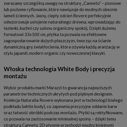
zwracamy szczególną uwagę na strukturę „Canneto” – pionowe
lub poziome ryflowanie, które nawiązuje do modnych obecnie
lameli ściennych. Jasny, ciepły odcień Rovere perfekcyjnie
odwzorowuje usłojenie naturalnego drewna, wprowadzając do
łazienki, kuchni czy salonu organiczny spokój. Dzięki dużemu
formatowi 33x100 cm, płytka ta pozwala na efektowne
zagospodarowanie dużych płaszczyzn, tworząc na ścianie
dynamiczną grę światłocienia, która ożywia każdą aranżację w
stylu japandi, modern organic czy nowoczesnej klasyki.
Włoska technologia White Body i precyzja
montażu
Wybór produktu marki Marazzi to gwarancja najwyższych
parametrów technicznych ukrytych pod pięknym designem.
Kolekcja Naturalia Rovere wykonana jest w technologii białego
podkładu (white body), co zapewnia precyzyjne oddanie barw
oraz łatwość obróbki podczas montażu. Płytki są rektyfikowane,
co pozwala na zastosowanie minimalnej spoiny – dzięki temu
struktura Canneto 3D płynnie przechodzi między kolejnymi