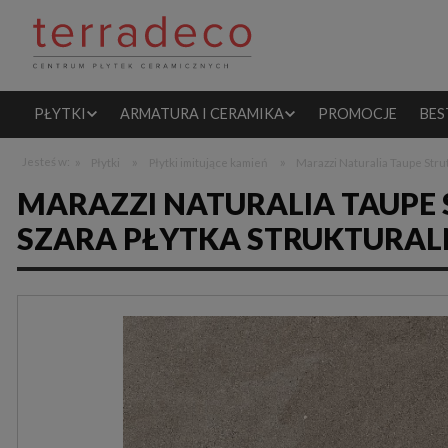
PŁYTKI
ARMATURA I CERAMIKA
PROMOCJE
BES
»
»
»
Jesteś w:
Płytki
Płytki imitujące kamień
Marazzi Naturalia Taupe Stru
MARAZZI NATURALIA TAUPE 
SZARA PŁYTKA STRUKTURAL