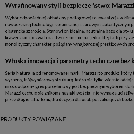
Wyrafinowany styl i bezpieczeństwo: Marazz
Wybór odpowiedniej okładziny podłogowej to inwestycja w klima
nowoczesnej technologii ceramicznej z surowym, autentycznym pi
elegancką szarością. Stanowi on idealną, neutralną bazę dla st
krawędziami pozwala na stworzenie niemal jednolitej tafli przy za
monolityczny charakter, pożądany w najbardziej prestiżowych pro
Włoska innowacja i parametry techniczne bez
Seria Naturalia od renomowanej marki Marazzi to produkt, który
wyraźną, trójwymiarową strukturą, która nie tylko wiernie oddaje
mrozoodporny gres porcelanowy jest bezpiecznym wyborem do łaz
Marazzi cechuje się znikomą nasiąkliwością i nie wymaga uciążliw
przez długie lata. To mądra decyzja dla osób poszukujących bezk
PRODUKTY POWIĄZANE