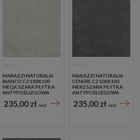
Marazzi
Marazzi
MARAZZI NATURALIA
MARAZZI NATURALIA
BIANCO C2 100X100
CENERE C2 100X100
MEQX SZARA PŁYTKA
MER2 SZARA PŁYTKA
ANTYPOŚLIZGOWA
ANTYPOŚLIZGOWA
IMITUJĄCA KAMIEŃ
IMITUJĄCA KAMIEŃ
235,00 zł
235,00 zł
m2
m2