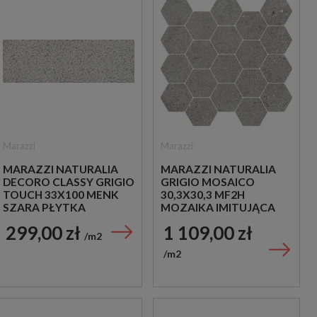
Marazzi
Marazzi
MARAZZI NATURALIA
MARAZZI NATURALIA
DECORO CLASSY GRIGIO
GRIGIO MOSAICO
TOUCH 33X100 MENK
30,3X30,3 MF2H
SZARA PŁYTKA
MOZAIKA IMITUJĄCA
ŚCIENNA DEKORACYJNA
KAMIEŃ W SZARYM
299,00 zł
1 109,00 zł
KOLORZE
m2
m2