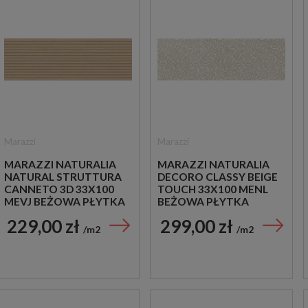
Marazzi
Marazzi
MARAZZI NATURALIA
MARAZZI NATURALIA
NATURAL STRUTTURA
DECORO CLASSY BEIGE
CANNETO 3D 33X100
TOUCH 33X100 MENL
MEVJ BEŻOWA PŁYTKA
BEŻOWA PŁYTKA
ŚCIENNA
ŚCIENNA DEKORACYJNA
229,00 zł
299,00 zł
DREWNOPODOBNA
m2
m2