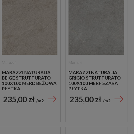
Marazzi
Marazzi
MARAZZI NATURALIA
MARAZZI NATURALIA
BEIGE STRUTTURATO
GRIGIO STRUTTURATO
100X100 MERD BEŻOWA
100X100 MERF SZARA
PŁYTKA
PŁYTKA
STRUKTURALNA
STRUKTURALNA
235,00 zł
235,00 zł
IMITUJĄCA KAMIEŃ
IMITUJĄCA KAMIEŃ
m2
m2