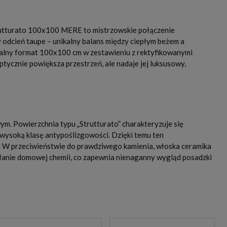
trutturato 100x100 MERE to mistrzowskie połączenie
 odcień taupe – unikalny balans między ciepłym beżem a
talny format 100x100 cm w zestawieniu z rektyfikowanymi
ptycznie powiększa przestrzeń, ale nadaje jej luksusowy,
m. Powierzchnia typu „Strutturato” charakteryzuje się
e wysoką klasę antypoślizgowości. Dzięki temu ten
. W przeciwieństwie do prawdziwego kamienia, włoska ceramika
ziałanie domowej chemii, co zapewnia nienaganny wygląd posadzki