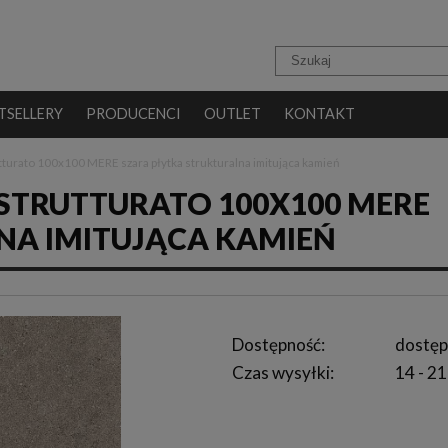
TSELLERY
PRODUCENCI
OUTLET
KONTAKT
tturato 100x100 MERE szara płytka strukturalna imitująca kamień
STRUTTURATO 100X100 MERE
NA IMITUJĄCA KAMIEŃ
Dostępność:
dostęp
Czas wysyłki:
14 - 21