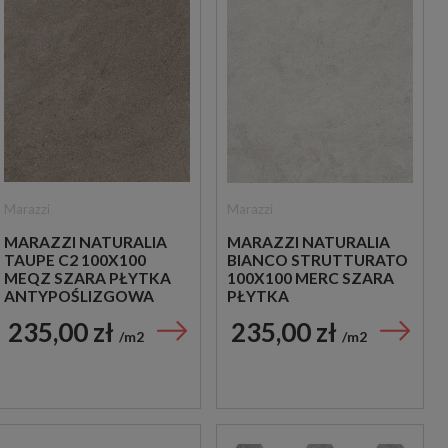
Marazzi
Marazzi
MARAZZI NATURALIA
MARAZZI NATURALIA
TAUPE C2 100X100
BIANCO STRUTTURATO
MEQZ SZARA PŁYTKA
100X100 MERC SZARA
ANTYPOŚLIZGOWA
PŁYTKA
IMITUJĄCA KAMIEŃ
STRUKTURALNA
235,00 zł
235,00 zł
IMITUJĄCA KAMIEŃ
m2
m2