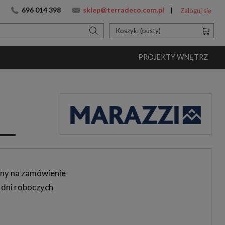
696 014 398
sklep@terradeco.com.pl
Zaloguj się
Koszyk:
(pusty)
PROJEKTY WNĘTRZ
ny na zamówienie
 dni roboczych