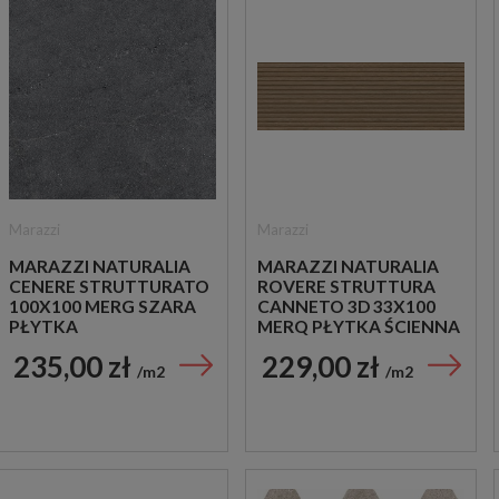
Marazzi
Marazzi
MARAZZI NATURALIA
MARAZZI NATURALIA
CENERE STRUTTURATO
ROVERE STRUTTURA
100X100 MERG SZARA
CANNETO 3D 33X100
PŁYTKA
MERQ PŁYTKA ŚCIENNA
STRUKTURALNA
DREWNOPODOBNA
235,00 zł
229,00 zł
IMITUJĄCA KAMIEŃ
m2
m2