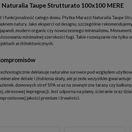
i Naturalia Taupe Strutturato 100x100 MERE
t i funkcjonalność całego domu. Płytka Marazzi Naturalia Taupe S
ęknem natury. Jako eksperci od designu, szczególnie rekomendujemy
ylu japandi, modern organic czy nowoczesnego minimalizmu. Monumen
stosowaniu minimalnej szerokości fugi. Takie rozwiązanie nie tylko o
jektach architektonicznych.
 kompromisów
 technologicznie deklasuje naturalne surowce pod względem użytkowy
 mineralne detale i żłobienia skały, ale przede wszystkim gwarantuj
ienek, domowych stref SPA oraz na zewnętrzne tarasy czy balkony
ej, okresowej impregnacji. Jest odporna na plamy, ścieranie oraz d
ompromisowej jakości premium i trwałości.