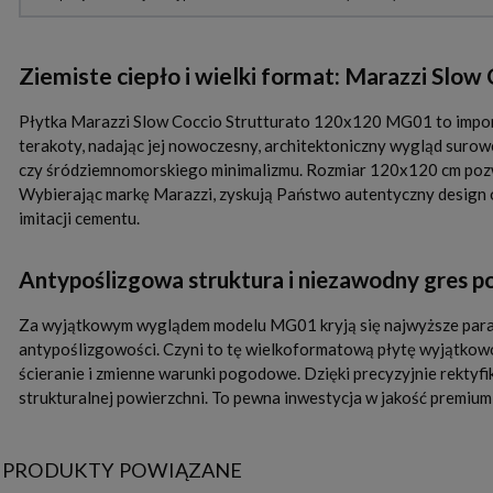
Ziemiste ciepło i wielki format: Marazzi Slo
Płytka Marazzi Slow Coccio Strutturato 120x120 MG01 to imponuj
terakoty, nadając jej nowoczesny, architektoniczny wygląd suro
czy śródziemnomorskiego minimalizmu. Rozmiar 120x120 cm pozwal
Wybierając markę Marazzi, zyskują Państwo autentyczny design o
imitacji cementu.
Antypoślizgowa struktura i niezawodny gres 
Za wyjątkowym wyglądem modelu MG01 kryją się najwyższe param
antypoślizgowości. Czyni to tę wielkoformatową płytę wyjątkowo
ścieranie i zmienne warunki pogodowe. Dzięki precyzyjnie rekty
strukturalnej powierzchni. To pewna inwestycja w jakość premium
PRODUKTY POWIĄZANE