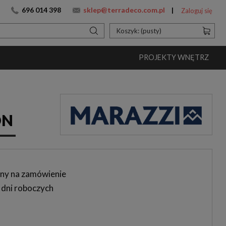
696 014 398
sklep@terradeco.com.pl
Zaloguj się
Koszyk:
(pusty)
PROJEKTY WNĘTRZ
ON
ny na zamówienie
 dni roboczych