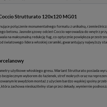
w Coccio Strutturato 120x120 MG01
ące połączenie monumentalnego formatu z unikalną, rzemieślniczą f
wego betonu. Jasnobrązowy odcień Coccio wprowadza do wnętrz przytu
a na maksymalną redukcję fug, co optycznie powiększa przestrzeń i
d światowego lidera włoskiej ceramiki, gwarantujący najwyższy stan
porcelanowy
etry użytkowe włoskiego gresu. Wariant Strutturato posiada wyra
 bezpiecznym wyborem do łazienek, stref mokrych oraz na reprezent
fikowanym krawędziom montaż z użyciem bardzo wąskiej spoiny prze
, która zachowa nieskazitelny stan przez dekady, wymiernie podnosz