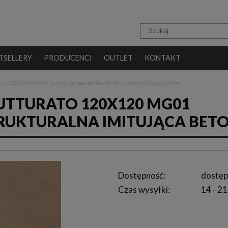
TSELLERY
PRODUCENCI
OUTLET
KONTAKT
ato 120x120 MG01 jasnobrązowa płytka strukturalna imitująca beton
UTTURATO 120X120 MG01
RUKTURALNA IMITUJĄCA BET
Dostępność:
dostęp
Czas wysyłki:
14 - 21