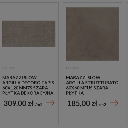
Marazzi
Marazzi
MARAZZI SLOW
MARAZZI SLOW
ARGILLA DECORO TAPIS
ARGILLA STRUTTURATO
60X120 MM7S SZARA
60X60 MFUS SZARA
PŁYTKA DEKORACYJNA
PŁYTKA
STRUKTURALNA
309,00 zł
185,00 zł
IMITUJĄCA BETON
m2
m2