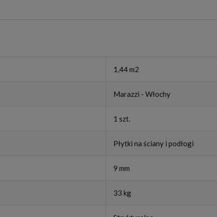
1,44 m2
Marazzi - Włochy
1 szt.
Płytki na ściany i podłogi
9 mm
33 kg