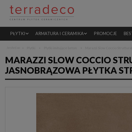
PŁYTKI
ARMATURA I CERAMIKA
PROMOCJE
BES
»
»
»
Jesteś w:
Płytki
Płytki imitujące beton
Marazzi Slow Coccio Struttur
MARAZZI SLOW COCCIO STR
JASNOBRĄZOWA PŁYTKA ST