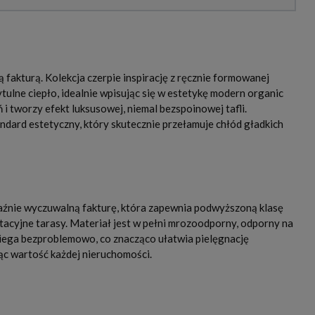
akturą. Kolekcja czerpie inspirację z ręcznie formowanej
lne ciepło, idealnie wpisując się w estetykę modern organic
 tworzy efekt luksusowej, niemal bezspoinowej tafli.
dard estetyczny, który skutecznie przełamuje chłód gładkich
źnie wyczuwalną fakturę, która zapewnia podwyższoną klasę
acyjne tarasy. Materiał jest w pełni mrozoodporny, odporny na
biega bezproblemowo, co znacząco ułatwia pielęgnację
ąc wartość każdej nieruchomości.