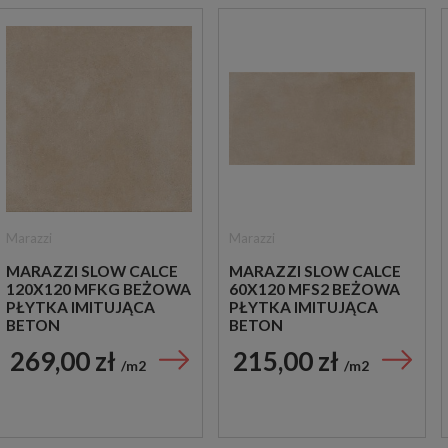
Marazzi
Marazzi
MARAZZI SLOW CALCE
MARAZZI SLOW CALCE
120X120 MFKG BEŻOWA
60X120 MFS2 BEŻOWA
PŁYTKA IMITUJĄCA
PŁYTKA IMITUJĄCA
BETON
BETON
269,00 zł
215,00 zł
m2
m2