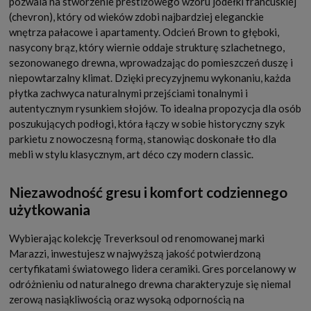
pozwala na stworzenie prestiżowego wzoru jodełki francuskiej
(chevron), który od wieków zdobi najbardziej eleganckie
wnętrza pałacowe i apartamenty. Odcień Brown to głęboki,
nasycony brąz, który wiernie oddaje strukturę szlachetnego,
sezonowanego drewna, wprowadzając do pomieszczeń duszę i
niepowtarzalny klimat. Dzięki precyzyjnemu wykonaniu, każda
płytka zachwyca naturalnymi przejściami tonalnymi i
autentycznym rysunkiem słojów. To idealna propozycja dla osób
poszukujących podłogi, która łączy w sobie historyczny szyk
parkietu z nowoczesną formą, stanowiąc doskonałe tło dla
mebli w stylu klasycznym, art déco czy modern classic.
Niezawodność gresu i komfort codziennego
użytkowania
Wybierając kolekcję Treverksoul od renomowanej marki
Marazzi, inwestujesz w najwyższą jakość potwierdzoną
certyfikatami światowego lidera ceramiki. Gres porcelanowy w
odróżnieniu od naturalnego drewna charakteryzuje się niemal
zerową nasiąkliwością oraz wysoką odpornością na