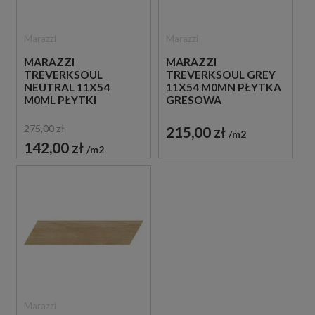
Marazzi
Marazzi
MARAZZI
MARAZZI
TREVERKSOUL
TREVERKSOUL GREY
NEUTRAL 11X54
11X54 M0MN PŁYTKA
M0ML PŁYTKI
GRESOWA
DREWNOPODOBNE
JODEŁKA
275,00 zł
215,00 zł
m2
142,00 zł
m2
Marazzi