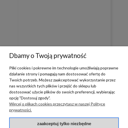
Dbamy o Twoją prywatność
0
0
Pliki cookies i pokrewne im technologie umożliwiają poprawne
działanie strony i pomagają nam dostosować ofertę do
w tym miesiącu
Twoich potrzeb. Możesz zaakceptować wykorzystanie przez
nas wszystkich tych plików i przejść do sklepu lub
dostosować użycie plików do swoich preferencji, wybierając
zebranych i zweryfikowanych przez
opcję "Dostosuj zgody".
Więcej o plikach cookies przeczytasz w naszej Polityce
prywatności.
zaakceptuj tylko niezbędne
TERRADECO