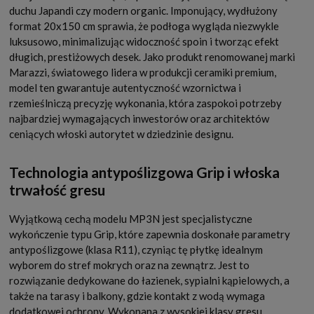
duchu Japandi czy modern organic. Imponujący, wydłużony
format 20x150 cm sprawia, że podłoga wygląda niezwykle
luksusowo, minimalizując widoczność spoin i tworząc efekt
długich, prestiżowych desek. Jako produkt renomowanej marki
Marazzi, światowego lidera w produkcji ceramiki premium,
model ten gwarantuje autentyczność wzornictwa i
rzemieślniczą precyzję wykonania, która zaspokoi potrzeby
najbardziej wymagających inwestorów oraz architektów
ceniących włoski autorytet w dziedzinie designu.
Technologia antypoślizgowa Grip i włoska
trwałość gresu
Wyjątkową cechą modelu MP3N jest specjalistyczne
wykończenie typu Grip, które zapewnia doskonałe parametry
antypoślizgowe (klasa R11), czyniąc tę płytkę idealnym
wyborem do stref mokrych oraz na zewnątrz. Jest to
rozwiązanie dedykowane do łazienek, sypialni kąpielowych, a
także na tarasy i balkony, gdzie kontakt z wodą wymaga
dodatkowej ochrony. Wykonana z wysokiej klasy gresu