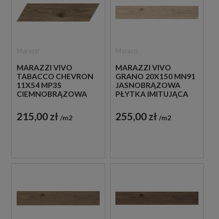
Marazzi
Marazzi
MARAZZI VIVO
MARAZZI VIVO
TABACCO CHEVRON
GRANO 20X150 MN91
11X54 MP3S
JASNOBRĄZOWA
CIEMNOBRĄZOWA
PŁYTKA IMITUJĄCA
PŁYTKA
DREWNO
DREWNOPODOBNA
215,00 zł
255,00 zł
m2
m2