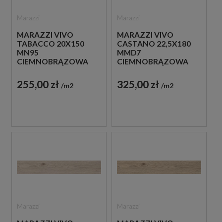
Marazzi
Marazzi
MARAZZI VIVO
MARAZZI VIVO
TABACCO 20X150
CASTANO 22,5X180
MN95
MMD7
CIEMNOBRĄZOWA
CIEMNOBRĄZOWA
PŁYTKA IMITUJĄCA
PŁYTKA IMITUJĄCA
DREWNO
DREWNO
255,00 zł
325,00 zł
m2
m2
Marazzi
Marazzi