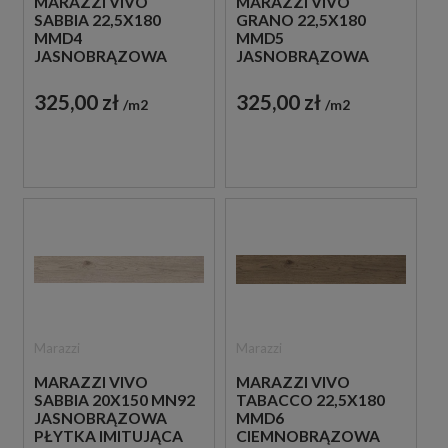
MARAZZI VIVO
MARAZZI VIVO
SABBIA 22,5X180
GRANO 22,5X180
MMD4
MMD5
JASNOBRĄZOWA
JASNOBRĄZOWA
PŁYTKA IMITUJĄCA
PŁYTKA IMITUJĄCA
DREWNO
DREWNO
325,00 zł
325,00 zł
m2
m2
Marazzi
Marazzi
MARAZZI VIVO
MARAZZI VIVO
SABBIA 20X150 MN92
TABACCO 22,5X180
JASNOBRĄZOWA
MMD6
PŁYTKA IMITUJĄCA
CIEMNOBRĄZOWA