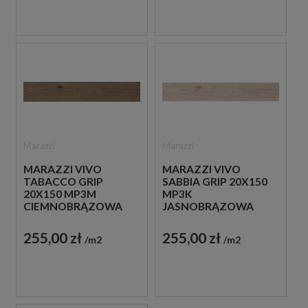
Marazzi
Marazzi
MARAZZI VIVO
MARAZZI VIVO
TABACCO GRIP
SABBIA GRIP 20X150
20X150 MP3M
MP3K
CIEMNOBRĄZOWA
JASNOBRĄZOWA
PŁYTKA
PŁYTKA
ANTYPOŚLIZGOWA
ANTYPOŚLIZGOWA
255,00 zł
255,00 zł
m2
m2
IMITUJĄCA DREWNO
IMITUJĄCA DREWNO