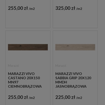
DREWNO
PŁYTKA IMITUJĄCA
DREWNO
255,00 zł
325,00 zł
m2
m2
Marazzi
Marazzi
MARAZZI VIVO
MARAZZI VIVO
CASTANO 20X150
SABBIA GRIP 20X120
MN97
MMDH
CIEMNOBRĄZOWA
JASNOBRĄZOWA
PŁYTKA IMITUJĄCA
PŁYTKA
DREWNO
DREWNOPODOBNA
255,00 zł
225,00 zł
m2
m2
ANTYPOŚLIZGOWA