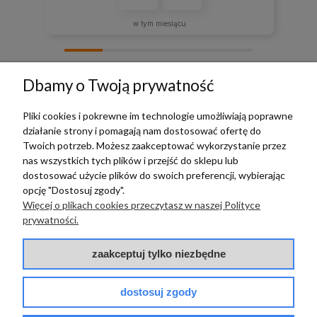
w tym miesiącu
zebranych i zweryfikowanych przez
Dbamy o Twoją prywatność
Pliki cookies i pokrewne im technologie umożliwiają poprawne
działanie strony i pomagają nam dostosować ofertę do
TERRADECO
Twoich potrzeb. Możesz zaakceptować wykorzystanie przez
nas wszystkich tych plików i przejść do sklepu lub
BAZA WIEDZY
dostosować użycie plików do swoich preferencji, wybierając
opcję "Dostosuj zgody".
Więcej o plikach cookies przeczytasz w naszej Polityce
PŁATNOŚCI I DOSTAWA
prywatności.
POMOC
zaakceptuj tylko niezbędne
dostosuj zgody