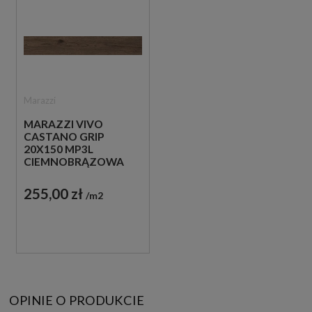
Marazzi
MARAZZI VIVO
CASTANO GRIP
20X150 MP3L
CIEMNOBRĄZOWA
PŁYTKA
ANTYPOŚLIZGOWA
255,00 zł
m2
IMITUJĄCA DREWNO
OPINIE O PRODUKCIE