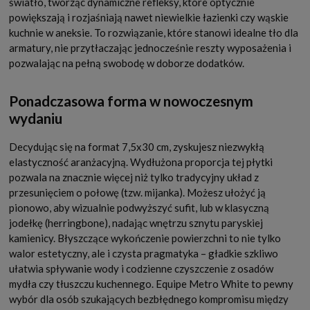
światło, tworząc dynamiczne refleksy, które optycznie
powiększają i rozjaśniają nawet niewielkie łazienki czy wąskie
kuchnie w aneksie. To rozwiązanie, które stanowi idealne tło dla
armatury, nie przytłaczając jednocześnie reszty wyposażenia i
pozwalając na pełną swobodę w doborze dodatków.
Ponadczasowa forma w nowoczesnym
wydaniu
Decydując się na format 7,5x30 cm, zyskujesz niezwykłą
elastyczność aranżacyjną. Wydłużona proporcja tej płytki
pozwala na znacznie więcej niż tylko tradycyjny układ z
przesunięciem o połowę (tzw. mijanka). Możesz ułożyć ją
pionowo, aby wizualnie podwyższyć sufit, lub w klasyczną
jodełkę (herringbone), nadając wnętrzu sznytu paryskiej
kamienicy. Błyszczące wykończenie powierzchni to nie tylko
walor estetyczny, ale i czysta pragmatyka – gładkie szkliwo
ułatwia spływanie wody i codzienne czyszczenie z osadów
mydła czy tłuszczu kuchennego. Equipe Metro White to pewny
wybór dla osób szukających bezbłędnego kompromisu między