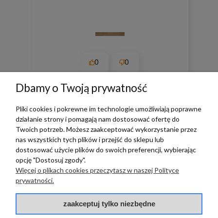
0
0
w tym miesiącu
Dbamy o Twoją prywatność
Pliki cookies i pokrewne im technologie umożliwiają poprawne
zebranych i zweryfikowanych przez
działanie strony i pomagają nam dostosować ofertę do
Twoich potrzeb. Możesz zaakceptować wykorzystanie przez
nas wszystkich tych plików i przejść do sklepu lub
dostosować użycie plików do swoich preferencji, wybierając
opcję "Dostosuj zgody".
TERRADECO
Więcej o plikach cookies przeczytasz w naszej Polityce
prywatności.
BAZA WIEDZY
zaakceptuj tylko niezbędne
PŁATNOŚCI I DOSTAWA