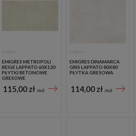
Emigres
Emigres
EMIGRES METROPOLI
EMIGRES DINAMARCA
BEIGE LAPPATO 60X120
GRIS LAPPATO 80X80
PŁYTKI BETONOWE
PŁYTKA GRESOWA
GRESOWE
115,00 zł
114,00 zł
m2
m2