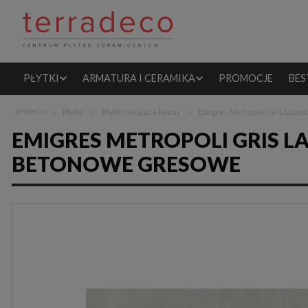
PŁYTKI
ARMATURA I CERAMIKA
PROMOCJE
BES
»
»
»
Jesteś w:
Płytki
Płytki imitujące beton
Emigres Metropoli Gris Lappa
EMIGRES METROPOLI GRIS LA
BETONOWE GRESOWE