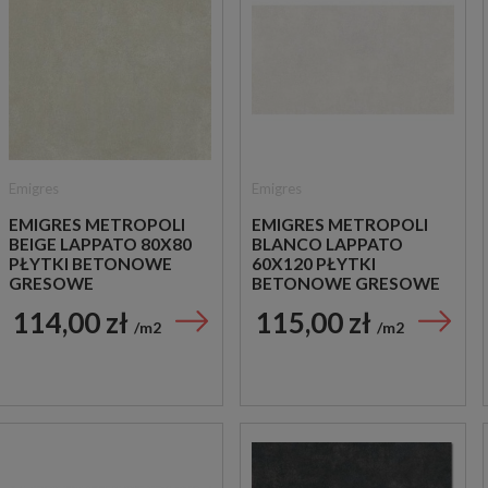
Emigres
Emigres
EMIGRES METROPOLI
EMIGRES METROPOLI
BEIGE LAPPATO 80X80
BLANCO LAPPATO
PŁYTKI BETONOWE
60X120 PŁYTKI
GRESOWE
BETONOWE GRESOWE
114,00 zł
115,00 zł
m2
m2