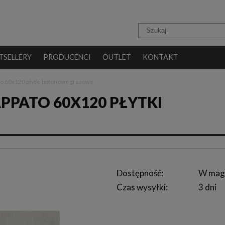
TSELLERY
PRODUCENCI
OUTLET
KONTAKT
to 60x120 płytki betonowe gresowe
PPATO 60X120 PŁYTKI
Dostępność:
W mag
Czas wysyłki:
3 dni