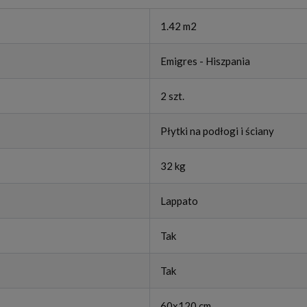
1.42 m2
Emigres - Hiszpania
2 szt.
Płytki na podłogi i ściany
32 kg
Lappato
Tak
Tak
60x120 cm