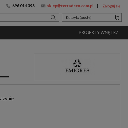
696 014 398
sklep@terradeco.com.pl
Zaloguj się
Koszyk:
(pusty)
PROJEKTY WNĘTRZ
azynie