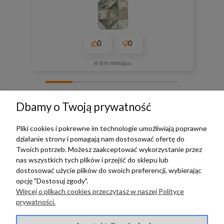
0
0
w tym miesiącu
zebranych i zweryfikowanych przez
Dbamy o Twoją prywatność
Pliki cookies i pokrewne im technologie umożliwiają poprawne
działanie strony i pomagają nam dostosować ofertę do
TERRADECO
Twoich potrzeb. Możesz zaakceptować wykorzystanie przez
nas wszystkich tych plików i przejść do sklepu lub
BAZA WIEDZY
dostosować użycie plików do swoich preferencji, wybierając
opcję "Dostosuj zgody".
Więcej o plikach cookies przeczytasz w naszej Polityce
PŁATNOŚCI I DOSTAWA
prywatności.
POMOC