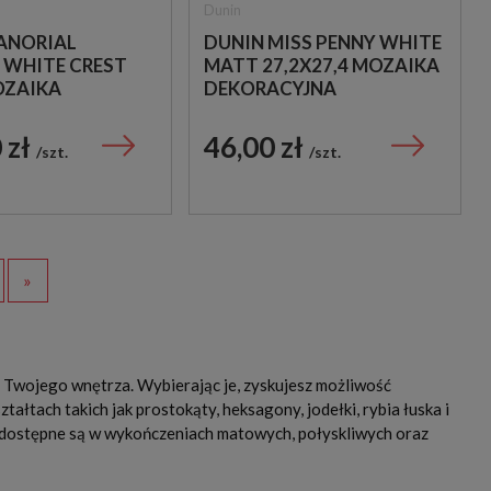
Dunin
ANORIAL
DUNIN MISS PENNY WHITE
 WHITE CREST
MATT 27,2X27,4 MOZAIKA
OZAIKA
DEKORACYJNA
A
 zł
46,00 zł
szt.
szt.
»
 Twojego wnętrza. Wybierając je, zyskujesz możliwość
tałtach takich jak prostokąty, heksagony, jodełki, rybia łuska i
 dostępne są w wykończeniach matowych, połyskliwych oraz