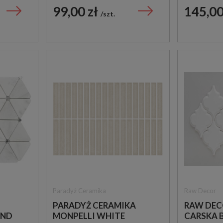
ODCIENI
99,00 zł
145,00
szt.
IMITUJĄ
Paradyż Ceramika
Raw Decor
PARADYŻ CERAMIKA
RAW DEC
OND
MONPELLI WHITE
CARSKA 