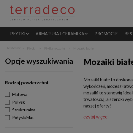
PŁYTKI
ARMATURA I CERAMIKA
PROMOCJE
BES
»
»
»
Jesteś w:
Płytki
Płytki mozaiki
Mozaiki białe
Opcje wyszukiwania
Mozaiki biał
Mozaiki białe to doskonał
Rodzaj powierzchni
wykończeń, możesz łatwo
mozaiki te stanowią ideal
Matowa
trwałością, a szeroki w
Połysk
naszej oferty!
Strukturalna
czytaj więcej
Połysk/Mat