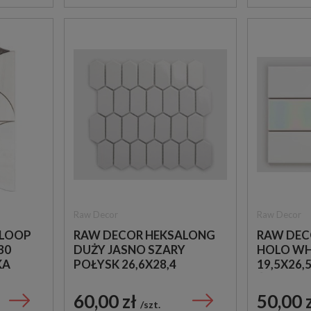
Raw Decor
Raw Decor
 LOOP
RAW DECOR HEKSALONG
RAW DEC
30
DUŻY JASNO SZARY
HOLO WH
KA
POŁYSK 26,6X28,4
19,5X26,
IAŁYM
MOZAIKA DEKORACYJNA
ŚCIENNA
ĄCA
ZESTAW 3
60,00 zł
50,00 
szt.