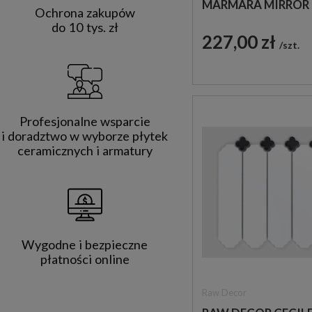
MARMARA MIRROR
Ochrona zakupów
28.3X32.9 1000811
do 10 tys. zł
MOZAIKA DEKORA
227,00 zł
szt.
Profesjonalne wsparcie
i doradztwo w wyborze płytek
ceramicznych i armatury
Wygodne i bezpieczne
płatności online
Raw Decor