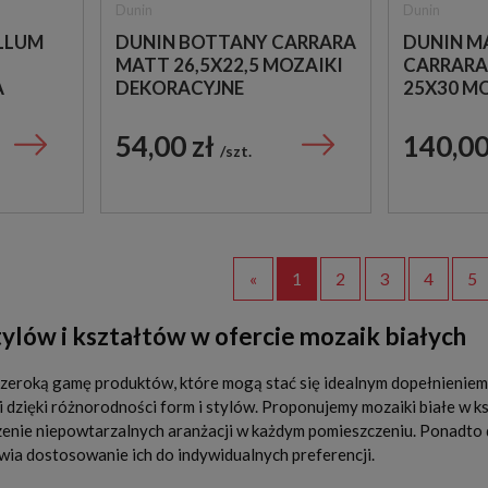
Dunin
Dunin
LLUM
DUNIN BOTTANY CARRARA
DUNIN M
MATT 26,5X22,5 MOZAIKI
CARRARA
A
DEKORACYJNE
25X30 M
KAMIENN
54,00 zł
140,00
szt.
«
1
2
3
4
5
ylów i kształtów w ofercie mozaik białych
zeroką gamę produktów, które mogą stać się idealnym dopełnieniem
i dzięki różnorodności form i stylów. Proponujemy mozaiki białe w ksz
rzenie niepowtarzalnych aranżacji w każdym pomieszczeniu. Ponadto
iwia dostosowanie ich do indywidualnych preferencji.