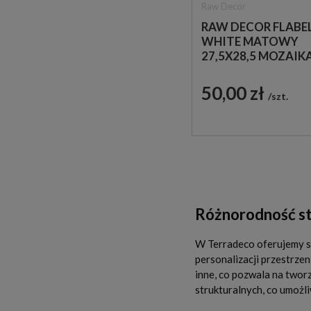
Raw Decor
RAW DECOR FLABE
WHITE MATOWY
27,5X28,5 MOZAIK
DEKORACYJNA
50,00 zł
szt.
Różnorodność st
W Terradeco oferujemy s
personalizacji przestrzen
inne, co pozwala na two
strukturalnych, co umożl