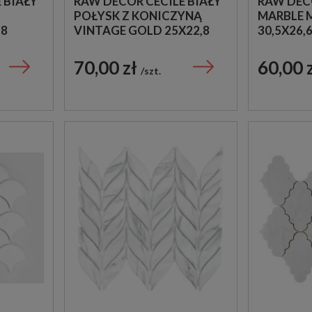
 BIAŁY
RAW DECOR CECILE BIAŁY
RAW DEC
POŁYSK Z KONICZYNĄ
MARBLE
,8
VINTAGE GOLD 25X22,8
30,5X26,
CYJNA
MOZAIKA ŚCIENNA
DEKORAC
DEKORACYJNA
70,00 zł
60,00 
szt.