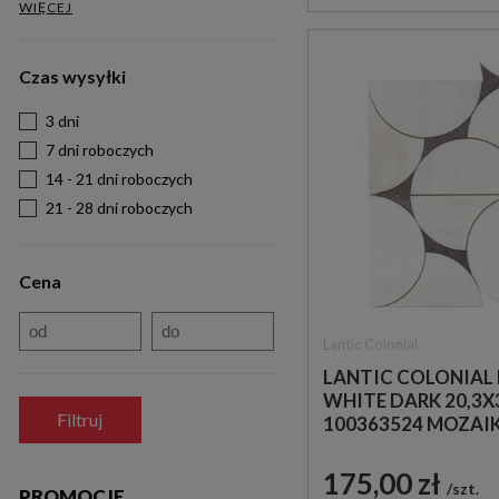
WIĘCEJ
Czas wysyłki
3 dni
7 dni roboczych
14 - 21 dni roboczych
21 - 28 dni roboczych
Cena
Lantic Colonial
LANTIC COLONIAL
WHITE DARK 20,3X
Filtruj
100363524 MOZAI
DEKORACYJNA W B
ODCIENIU IMITUJ
175,00 zł
szt.
KAMIEŃ
PROMOCJE