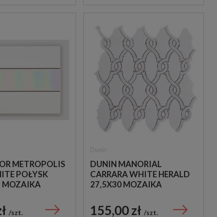
Dunin
OR METROPOLIS
DUNIN MANORIAL
ITE POŁYSK
CARRARA WHITE HERALD
5 MOZAIKA
27,5X30 MOZAIKA
 DEKORACYJNA -
KAMIENNA
 PŁYTKI
zł
155,00 zł
szt.
szt.