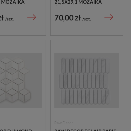
2 MOZAIKA
21,5X29,1 MOZAIKA
YJNA
ŚCIENNA DEKORACYJNA
zł
70,00 zł
szt.
szt.
Raw Decor