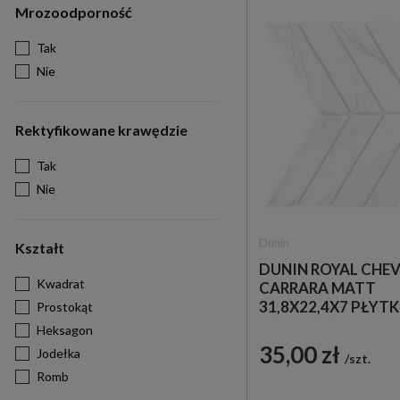
Mrozoodporność
Tak
Nie
Rektyfikowane krawędzie
Tak
Nie
Dunin
Kształt
DUNIN ROYAL CHE
Kwadrat
CARRARA MATT
31,8X22,4X7 PŁYTK
Prostokąt
JODEŁKI ŚCIENNE
Heksagon
35,00 zł
Jodełka
szt.
Romb