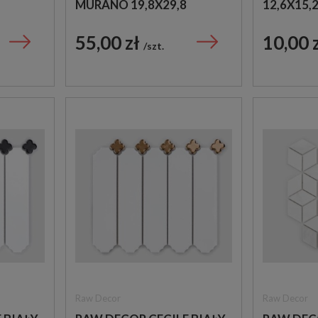
MURANO 19,8X29,8
12,6X15,
66
MOZAIKA DEKORACYJNA
DEKORAC
CYJNA
55,00 zł
10,00 
szt.
Raw Decor
Raw Decor