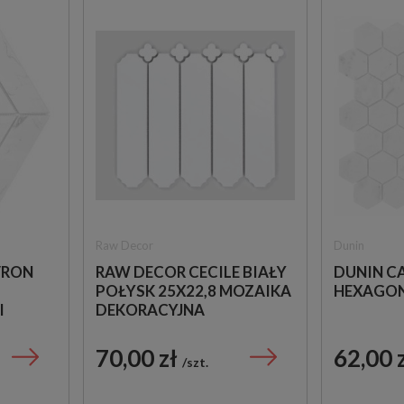
Raw Decor
Dunin
VRON
RAW DECOR CECILE BIAŁY
DUNIN C
POŁYSK 25X22,8 MOZAIKA
HEXAGON 
I
DEKORACYJNA
70,00 zł
62,00 
szt.