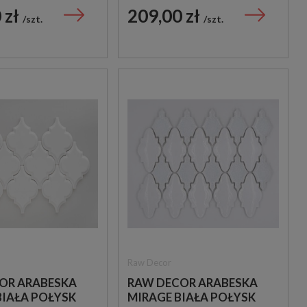
U LASTRYKO
KAMIEŃ W BIAŁYM
 zł
209,00 zł
szt.
szt.
CA KAMIEŃ
ODCIENIU
Raw Decor
OR ARABESKA
RAW DECOR ARABESKA
BIAŁA POŁYSK
MIRAGE BIAŁA POŁYSK