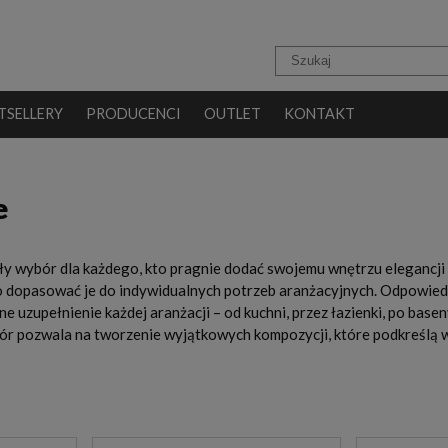
TSELLERY
PRODUCENCI
OUTLET
KONTAKT
e
y wybór dla każdego, kto pragnie dodać swojemu wnętrzu elegancji i 
 dopasować je do indywidualnych potrzeb aranżacyjnych. Odpowiedni
ne uzupełnienie każdej aranżacji – od kuchni, przez łazienki, po base
ybór pozwala na tworzenie wyjątkowych kompozycji, które podkreślą