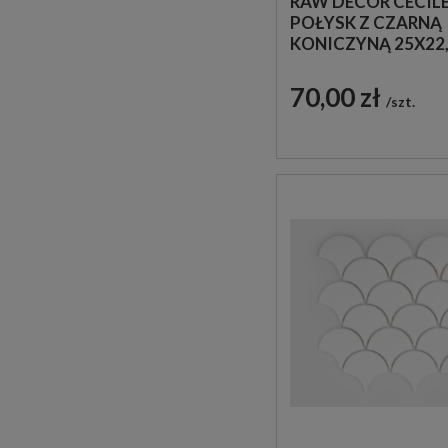
RAW DECOR CECILE
POŁYSK Z CZARNĄ
KONICZYNĄ 25X22
MOZAIKA DEKORA
70,00 zł
szt.