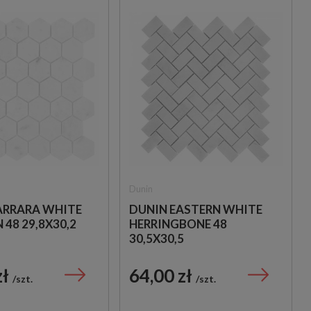
Dunin
ARRARA WHITE
DUNIN EASTERN WHITE
48 29,8X30,2
HERRINGBONE 48
30,5X30,5
zł
64,00 zł
szt.
szt.