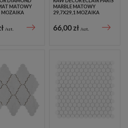
OR DIAMOND
RAW DECOR ECLAIR PARIS
 MAT MATOWY
MARBLE MATOWY
6 MOZAIKA
29,7X29,1 MOZAIKA
YJNA
DEKORACYJNA
zł
66,00 zł
szt.
szt.