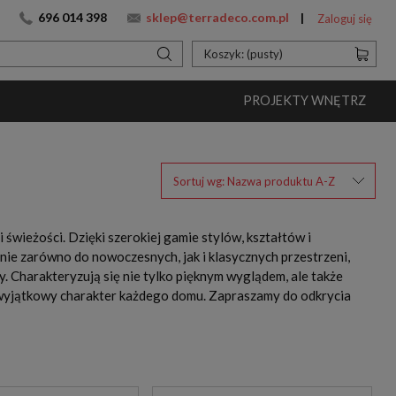
696 014 398
sklep@terradeco.com.pl
Zaloguj się
Koszyk:
(pusty)
PROJEKTY WNĘTRZ
Sortuj wg:
Nazwa produktu A-Z
świeżości. Dzięki szerokiej gamie stylów, kształtów i
e zarówno do nowoczesnych, jak i klasycznych przestrzeni,
ny. Charakteryzują się nie tylko pięknym wyglądem, ale także
 wyjątkowy charakter każdego domu. Zapraszamy do odkrycia