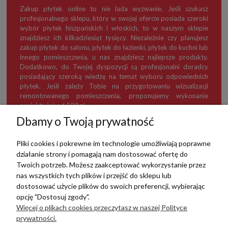
Zakup płytek online to nie lada wyzwanie. Jeśli szukasz
profesjonalnego sklepu, który w swojej ofercie posiada szeroki
wybór płytek hiszpańskich i włoskich, to w naszym sklepie
znajdziesz ich kilkadziesiąt tysięcy. Niezależnie czy planujesz
zakup płytek do salonu, płytek do łazienki, płytek do kuchni lub
innego pomieszczenia, u nas znajdziesz najlepsze produkty.
Dodatkowo, do Twojej dyspozycji są profesjonalni doradcy
posiadający szeroką wiedzę na temat wyboru odpowiednich
płytek. Jeśli zależy Tobie na przygotowaniu wizualizacji
remontowanego pomieszczenia, proponujemy wykonanie
projektu już od 500 zł.
Dbamy o Twoją prywatność
Pliki cookies i pokrewne im technologie umożliwiają poprawne
działanie strony i pomagają nam dostosować ofertę do
TERRADECO
Twoich potrzeb. Możesz zaakceptować wykorzystanie przez
nas wszystkich tych plików i przejść do sklepu lub
BAZA WIEDZY
dostosować użycie plików do swoich preferencji, wybierając
opcję "Dostosuj zgody".
Więcej o plikach cookies przeczytasz w naszej Polityce
PŁATNOŚCI I DOSTAWA
prywatności.