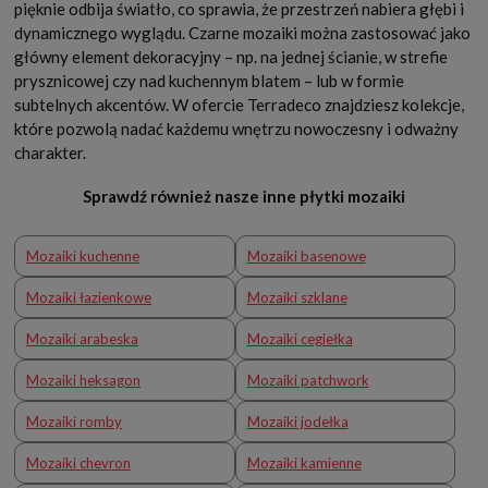
pięknie odbija światło, co sprawia, że przestrzeń nabiera głębi i
dynamicznego wyglądu. Czarne mozaiki można zastosować jako
główny element dekoracyjny – np. na jednej ścianie, w strefie
prysznicowej czy nad kuchennym blatem – lub w formie
subtelnych akcentów. W ofercie Terradeco znajdziesz kolekcje,
które pozwolą nadać każdemu wnętrzu nowoczesny i odważny
charakter.
Sprawdź również nasze inne płytki mozaiki
Mozaiki kuchenne
Mozaiki basenowe
Mozaiki łazienkowe
Mozaiki szklane
Mozaiki arabeska
Mozaiki cegiełka
Mozaiki heksagon
Mozaiki patchwork
Mozaiki romby
Mozaiki jodełka
Mozaiki chevron
Mozaiki kamienne