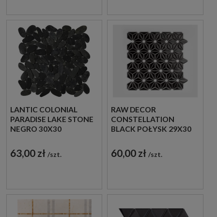
LANTIC COLONIAL
RAW DECOR
PARADISE LAKE STONE
CONSTELLATION
NEGRO 30X30
BLACK POŁYSK 29X30
100062502 MOZAIKA
MOZAIKA ŚCIENNA
KAMIENNA
DEKORACYJNA
63,00 zł
60,00 zł
szt.
szt.
DEKORACYJNA