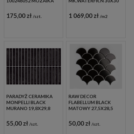
100246052 MOZAIKA
MK.WATERFR.N 30X30
METALOWA
MOZAIKA
DEKORACYJNA
DEKORACYJNA
175,00 zł
1 069,00 zł
szt.
m2
PARADYŻ CERAMIKA
RAW DECOR
MONPELLI BLACK
FLABELLUM BLACK
MURANO 19,8X29,8
MATOWY 27,5X28,5
MOZAIKA
MOZAIKA
DEKORACYJNA
DEKORACYJNA
55,00 zł
50,00 zł
szt.
szt.