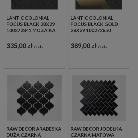
LANTIC COLONIAL
LANTIC COLONIAL
FOCUS BLACK 28X29
FOCUS BLACK GOLD
100272841 MOZAIKA
28X29 100272850
DEKORACYJNA
MOZAIKA
KAMIENNA
DEKORACYJNA
335,00 zł
389,00 zł
szt.
szt.
KAMIENNA
RAW DECOR ARABESKA
RAW DECOR JODEŁKA
DUŻA CZARNA
CZARNA MATOWA