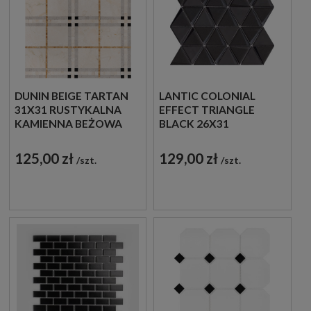
DUNIN BEIGE TARTAN
LANTIC COLONIAL
31X31 RUSTYKALNA
EFFECT TRIANGLE
KAMIENNA BEŻOWA
BLACK 26X31
MOZAIKA
100272798 MOZAIKA
DEKORACYJNA
DEKORACYJNA
125,00 zł
129,00 zł
szt.
szt.
SZKLANA