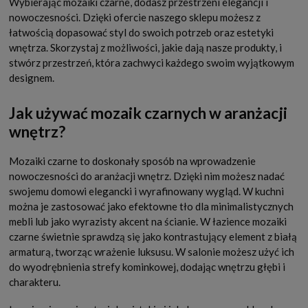
Wybierając mozaiki czarne, dodasz przestrzeni elegancji i
nowoczesności. Dzięki ofercie naszego sklepu możesz z
łatwością dopasować styl do swoich potrzeb oraz estetyki
wnętrza. Skorzystaj z możliwości, jakie dają nasze produkty, i
stwórz przestrzeń, która zachwyci każdego swoim wyjątkowym
designem.
Jak używać mozaik czarnych w aranżacji
wnętrz?
Mozaiki czarne to doskonały sposób na wprowadzenie
nowoczesności do aranżacji wnętrz. Dzięki nim możesz nadać
swojemu domowi elegancki i wyrafinowany wygląd. W kuchni
można je zastosować jako efektowne tło dla minimalistycznych
mebli lub jako wyrazisty akcent na ścianie. W łazience mozaiki
czarne świetnie sprawdzą się jako kontrastujący element z białą
armaturą, tworząc wrażenie luksusu. W salonie możesz użyć ich
do wyodrębnienia strefy kominkowej, dodając wnętrzu głębi i
charakteru.