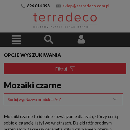
696 014 398
sklep@terradeco.com.pl
OPCJE WYSZUKIWANIA
Filtruj
Mozaiki czarne
Sortuj wg:
Nazwa produktu A-Z
Mozaiki czarne to idealne rozwiązanie dla tych, którzy cenią
sobie elegancję i styl we wnętrzach. Dzięki różnorodnym
materiałom, takim jak ceramika, szkło czy kamień, oferują