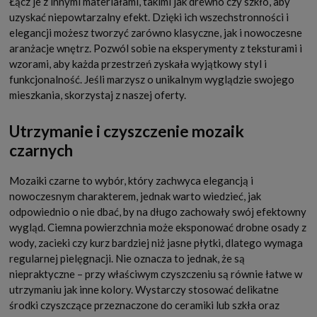
Łącz je z innymi materiałami, takimi jak drewno czy szkło, aby
uzyskać niepowtarzalny efekt. Dzięki ich wszechstronności i
elegancji możesz tworzyć zarówno klasyczne, jak i nowoczesne
aranżacje wnętrz. Pozwól sobie na eksperymenty z teksturami i
wzorami, aby każda przestrzeń zyskała wyjątkowy styl i
funkcjonalność. Jeśli marzysz o unikalnym wyglądzie swojego
mieszkania, skorzystaj z naszej oferty.
Utrzymanie i czyszczenie mozaik
czarnych
Mozaiki czarne to wybór, który zachwyca elegancją i
nowoczesnym charakterem, jednak warto wiedzieć, jak
odpowiednio o nie dbać, by na długo zachowały swój efektowny
wygląd. Ciemna powierzchnia może eksponować drobne osady z
wody, zacieki czy kurz bardziej niż jasne płytki, dlatego wymaga
regularnej pielęgnacji. Nie oznacza to jednak, że są
niepraktyczne – przy właściwym czyszczeniu są równie łatwe w
utrzymaniu jak inne kolory. Wystarczy stosować delikatne
środki czyszczące przeznaczone do ceramiki lub szkła oraz