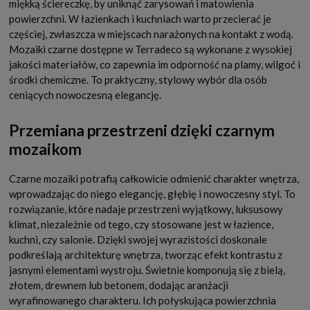
miękką ściereczkę, by uniknąć zarysowań i matowienia
powierzchni. W łazienkach i kuchniach warto przecierać je
częściej, zwłaszcza w miejscach narażonych na kontakt z wodą.
Mozaiki czarne dostępne w Terradeco są wykonane z wysokiej
jakości materiałów, co zapewnia im odporność na plamy, wilgoć i
środki chemiczne. To praktyczny, stylowy wybór dla osób
ceniących nowoczesną elegancję.
Przemiana przestrzeni dzięki czarnym
mozaikom
Czarne mozaiki potrafią całkowicie odmienić charakter wnętrza,
wprowadzając do niego elegancję, głębię i nowoczesny styl. To
rozwiązanie, które nadaje przestrzeni wyjątkowy, luksusowy
klimat, niezależnie od tego, czy stosowane jest w łazience,
kuchni, czy salonie. Dzięki swojej wyrazistości doskonale
podkreślają architekturę wnętrza, tworząc efekt kontrastu z
jasnymi elementami wystroju. Świetnie komponują się z bielą,
złotem, drewnem lub betonem, dodając aranżacji
wyrafinowanego charakteru. Ich połyskująca powierzchnia