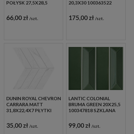
POŁYSK 27,5X28,5
20,3X30 100363522
MOZAIKA
HISZPAŃSKA MOZAIKA
DEKORACYJNA
DEKORACYJNA
66,00 zł
175,00 zł
szt.
szt.
IMITUJĄCA KAMIEŃ W
BEŻOWYM ODCIENIU
DUNIN ROYAL CHEVRON
LANTIC COLONIAL
CARRARA MATT
BRUMA GREEN 20X25,5
31,8X22,4X7 PŁYTKI
100347818 SZKLANA
JODEŁKI ŚCIENNE
MOZAIKA
DEKORACYJNA W
35,00 zł
99,00 zł
szt.
szt.
ZIELONYM ODCIENIU