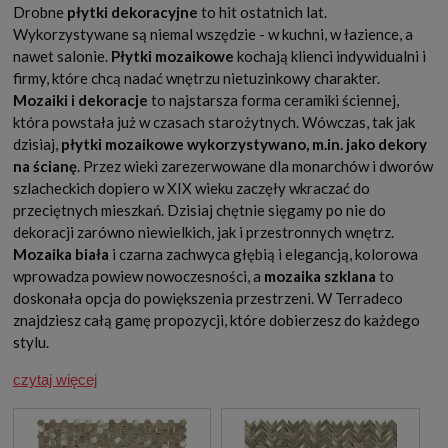
Drobne
płytki dekoracyjne
to hit ostatnich lat.
Wykorzystywane są niemal wszędzie - w kuchni, w łazience, a
nawet salonie.
Płytki mozaikowe
kochają klienci indywidualni i
firmy, które chcą nadać wnętrzu nietuzinkowy charakter.
Mozaiki i dekoracje
to najstarsza forma ceramiki ściennej,
która powstała już w czasach starożytnych. Wówczas, tak jak
dzisiaj,
płytki mozaikowe wykorzystywano, m.in. jako dekory
na ścianę
. Przez wieki zarezerwowane dla monarchów i dworów
szlacheckich dopiero w XIX wieku zaczęły wkraczać do
przeciętnych mieszkań. Dzisiaj chętnie sięgamy po nie do
dekoracji zarówno niewielkich, jak i przestronnych wnętrz.
Mozaika biała
i czarna zachwyca głębią i elegancją, kolorowa
wprowadza powiew nowoczesności, a
mozaika szklana
to
doskonała opcja do powiększenia przestrzeni. W Terradeco
znajdziesz całą gamę propozycji, które dobierzesz do każdego
stylu.
czytaj więcej