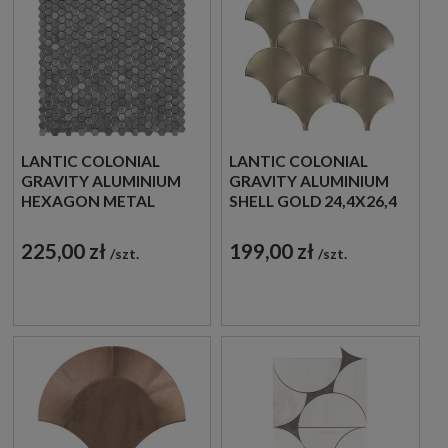
LANTIC COLONIAL
LANTIC COLONIAL
GRAVITY ALUMINIUM
GRAVITY ALUMINIUM
HEXAGON METAL
SHELL GOLD 24,4X26,4
30,4X30,7 100240889
100310346 MOZAIKA
MOZAIKA METALOWA
DEKORACYJNA
225,00 zł
199,00 zł
szt.
szt.
SZCZOTKOWANA
METALOWA