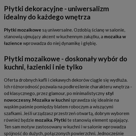
Płytki dekoracyjne - uniwersalizm
idealny do każdego wnętrza
Płytki mozaikowe
są uniwersalne. Ozdobią ścianę w salonie,
stanowią ujmujący akcent w kuchennym zakątku, a
mozaika w
łazience
wprowadza do niej dynamikę i głębię.
Płytki mozaikowe - doskonały wybór do
kuchni, łazienki i nie tylko
Oferta drobnych kafli i ciekawych dekorów ciągle się wydłuża.
Ich różnorodność pozwala na podkreślenie charakteru wnętrza -
od klasycznego, przez glamour, po minimalistyczny
styl
nowoczesny.
Mozaika w kuchni
sprawdza się idealnie na
wąskim paśmie pomiędzy blatem roboczym a wiszącymi
szafkami. Jeśli urządzasz przestrzeń otwartą, dobrym wyborem
również będzie
mozaika. Płytki
te stanowią element spajający.
Ten sam motyw zastosowany w kuchni i w salonie wprowadza
spójność do dużych, połączonych powierzchni. Jednocześnie