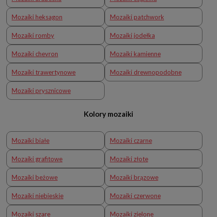
Mozaiki heksagon
Mozaiki patchwork
Mozaiki romby
Mozaiki jodełka
Mozaiki chevron
Mozaiki kamienne
Mozaiki trawertynowe
Mozaiki drewnopodobne
Mozaiki prysznicowe
Kolory mozaiki
Mozaiki białe
Mozaiki czarne
Mozaiki grafitowe
Mozaiki złote
Mozaiki beżowe
Mozaiki brązowe
Mozaiki niebieskie
Mozaiki czerwone
Mozaiki szare
Mozaiki zielone