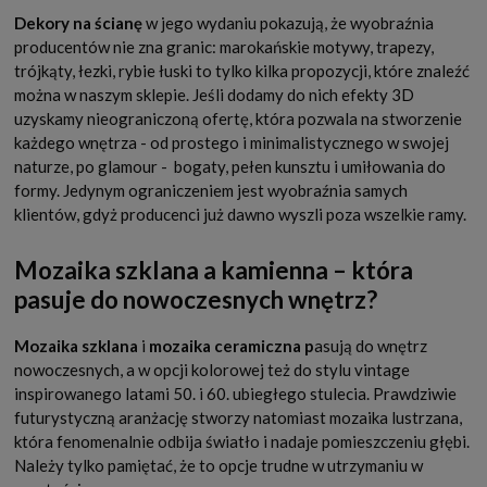
Dekory na ścianę
w jego wydaniu pokazują, że wyobraźnia
producentów nie zna granic: marokańskie motywy, trapezy,
trójkąty, łezki, rybie łuski to tylko kilka propozycji, które znaleźć
można w naszym sklepie. Jeśli dodamy do nich efekty 3D
uzyskamy nieograniczoną ofertę, która pozwala na stworzenie
każdego wnętrza - od prostego i minimalistycznego w swojej
naturze, po glamour - bogaty, pełen kunsztu i umiłowania do
formy. Jedynym ograniczeniem jest wyobraźnia samych
klientów, gdyż producenci już dawno wyszli poza wszelkie ramy.
Mozaika szklana a kamienna – która
pasuje do nowoczesnych wnętrz?
Mozaika szklana
i
mozaika ceramiczna p
asują do wnętrz
nowoczesnych, a w opcji kolorowej też do stylu vintage
inspirowanego latami 50. i 60. ubiegłego stulecia. Prawdziwie
futurystyczną aranżację stworzy natomiast mozaika lustrzana,
która fenomenalnie odbija światło i nadaje pomieszczeniu głębi.
Należy tylko pamiętać, że to opcje trudne w utrzymaniu w