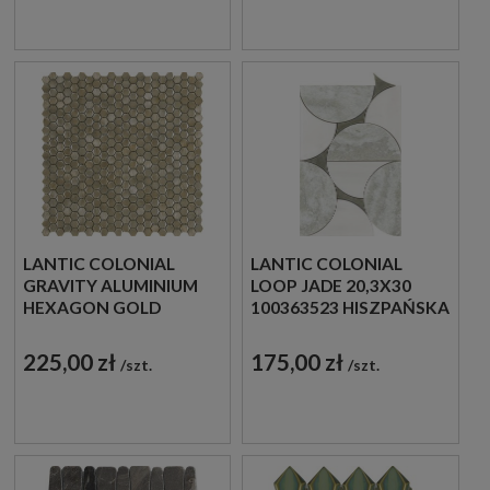
LANTIC COLONIAL
LANTIC COLONIAL
GRAVITY ALUMINIUM
LOOP JADE 20,3X30
HEXAGON GOLD
100363523 HISZPAŃSKA
30,4X30,7 100240888
MOZAIKA
MOZAIKA METALOWA
DEKORACYJNA
225,00 zł
175,00 zł
szt.
szt.
SZCZOTKOWANA
IMITUJĄCA KAMIEŃ W
SZARYM KOLORZE