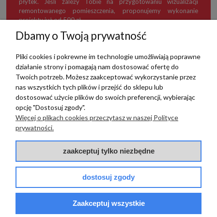
płytek. Jeśli zależy Tobie na przygotowaniu wizualizacji
remontowanego pomieszczenia, proponujemy wykonanie
projektu już od 500 zł.
Dbamy o Twoją prywatność
Pliki cookies i pokrewne im technologie umożliwiają poprawne
działanie strony i pomagają nam dostosować ofertę do
TERRADECO
Twoich potrzeb. Możesz zaakceptować wykorzystanie przez
nas wszystkich tych plików i przejść do sklepu lub
BAZA WIEDZY
dostosować użycie plików do swoich preferencji, wybierając
opcję "Dostosuj zgody".
Więcej o plikach cookies przeczytasz w naszej Polityce
PŁATNOŚCI I DOSTAWA
prywatności.
POMOC
zaakceptuj tylko niezbędne
dostosuj zgody
Zaakceptuj wszystkie
© 2017 - 2025 | terradeco.com.pl
code and analytics: terradeco
software:
shoper.pl