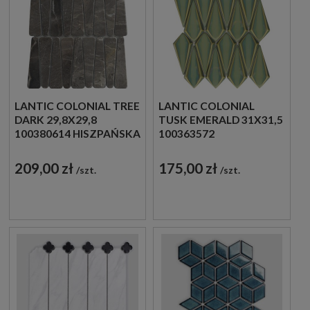
LANTIC COLONIAL TREE
LANTIC COLONIAL
DARK 29,8X29,8
TUSK EMERALD 31X31,5
100380614 HISZPAŃSKA
100363572
MOZAIKA
DEKORACYJNA
DEKORACYJNA
MOZAIKA SZKLANA W
209,00 zł
175,00 zł
szt.
szt.
IMITUJĄCA KAMIEŃ W
ZIELONYM ODCIENIU
GRAFITOWYM
ODCIENIU