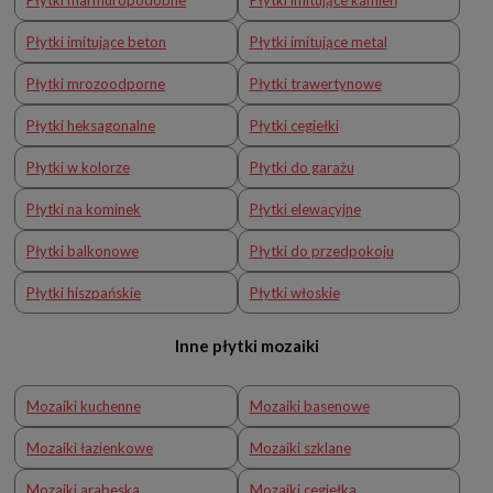
Płytki imitujące beton
Płytki imitujące metal
Płytki mrozoodporne
Płytki trawertynowe
Płytki heksagonalne
Płytki cegiełki
Płytki w kolorze
Płytki do garażu
Płytki na kominek
Płytki elewacyjne
Płytki balkonowe
Płytki do przedpokoju
Płytki hiszpańskie
Płytki włoskie
Inne płytki mozaiki
Mozaiki kuchenne
Mozaiki basenowe
Mozaiki łazienkowe
Mozaiki szklane
Mozaiki arabeska
Mozaiki cegiełka