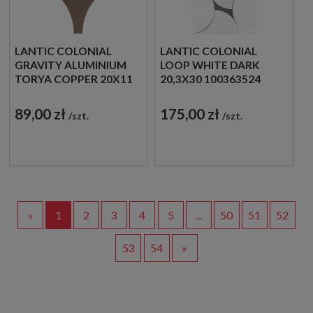
LANTIC COLONIAL
LANTIC COLONIAL
GRAVITY ALUMINIUM
LOOP WHITE DARK
TORYA COPPER 20X11
20,3X30 100363524
100363576 METALOWA
MOZAIKA
MOZAIKA ŚCIENNA W
DEKORACYJNA W
89,00 zł
175,00 zł
szt.
szt.
BRĄZOWYM ODCIENIU
BIAŁYM ODCIENIU
W KSZTAŁCIE ŁUSKI
IMITUJĄCA KAMIEŃ
«
1
2
3
4
5
...
50
51
52
53
54
»