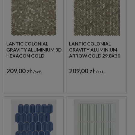
LANTIC COLONIAL
LANTIC COLONIAL
GRAVITY ALUMINIUM 3D
GRAVITY ALUMINIUM
HEXAGON GOLD
ARROW GOLD 29,8X30
30,7X30,1 100240896
100200502 MOZAIKA
MOZAIKA METALOWA
DEKORACYJNA
209,00 zł
209,00 zł
szt.
szt.
SZCZOTKOWANA
ŚCIENNA