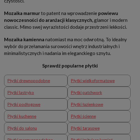
czystości.
Mozaika marmur
to patent na wprowadzenie
powiewu
nowoczesności do aranżacji klasycznych,
glamor i modern
classic. Mimo swej wyrazistości dodaje przestrzeni lekkości.
Mozaika kamienna
natomiast ma moc odwrotną. To idealny
wybór do przełamania surowości wnętrz industrialnych i
minimalistycznych i nadania im eleganckiego sznytu.
Sprawdź popularne płytki
Płytki drewnopodobne
Płytki wielkoformatowe
Płytki lastryko
Płytki patchwork
Płytki podłogowe
Płytki łazienkowe
Płytki kuchenne
Płytki ścienne
Płytki do salonu
Płytki tarasowe
Płytki marmuropodobne
Płytki imitujące kamień