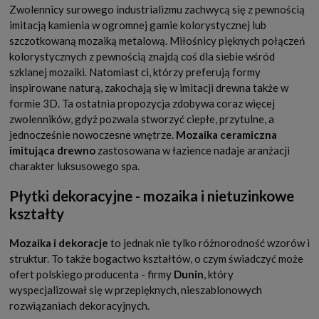
Zwolennicy surowego industrializmu zachwycą się z pewnością
imitacją kamienia w ogromnej gamie kolorystycznej lub
szczotkowaną mozaiką metalową. Miłośnicy pięknych połączeń
kolorystycznych z pewnością znajdą coś dla siebie wśród
szklanej mozaiki. Natomiast ci, którzy preferują formy
inspirowane naturą, zakochają się w imitacji drewna także w
formie 3D. Ta ostatnia propozycja zdobywa coraz więcej
zwolenników, gdyż pozwala stworzyć ciepłe, przytulne, a
jednocześnie nowoczesne wnętrze.
Mozaika ceramiczna
imitująca drewno
zastosowana w łazience nadaje aranżacji
charakter luksusowego spa.
Płytki dekoracyjne - mozaika i nietuzinkowe
kształty
Mozaika i dekoracje
to jednak nie tylko różnorodność wzorów i
struktur. To także bogactwo kształtów, o czym świadczyć może
ofert polskiego producenta - firmy
Dunin
, który
wyspecjalizował się w przepięknych, nieszablonowych
rozwiązaniach dekoracyjnych.